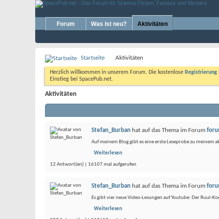
Forum
Was ist neu?
Aktivitäten
Startseite
Aktivitäten
Herzlich willkommen in unserem Forum. Die kostenlose
Registrierung
Einstieg bei SpacePub.net.
Aktivitäten
Stefan_Burban
hat auf das Thema
im Forum
foru
Auf meinem Blog gibt es eine erste Leseprobe zu meinem akt
Weiterlesen
12 Antwort(en) | 16107 mal aufgerufen
Stefan_Burban
hat auf das Thema
im Forum
foru
Es gibt vier neue Video-Lesungen auf Youtube: Der Ruul-K
Weiterlesen