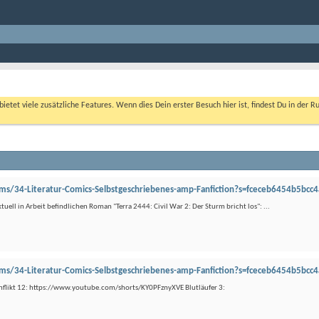
bietet viele zusätzliche Features. Wenn dies Dein erster Besuch hier ist, findest Du in der R
ms/34-Literatur-Comics-Selbstgeschriebenes-amp-Fanfiction?s=fceceb6454b5bc
uell in Arbeit befindlichen Roman "Terra 2444: Civil War 2: Der Sturm bricht los": ...
ms/34-Literatur-Comics-Selbstgeschriebenes-amp-Fanfiction?s=fceceb6454b5bc
onflikt 12: https://www.youtube.com/shorts/KY0PFznyXVE Blutläufer 3: