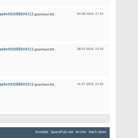
c4aa9e9d3088b94313
geantwortet.
04.08.2026,
17:24
c4aa9e9d3088b94313
geantwortet.
28.07.2026,
23:10
c4aa9e9d3088b94313
geantwortet.
15.07.2026,
21:02
Kontakt
SpacePub.net
Archiv
Nach oben