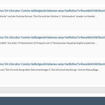
ms/34-Literatur-Comics-Selbstgeschriebenes-amp-Fanfiction?s=fceceb6454b5bc
r Würde" und der Fantasy-Roman "Die Chronik der Söldner 1: Söldnerehre" wieder im Handel...
ms/34-Literatur-Comics-Selbstgeschriebenes-amp-Fanfiction?s=fceceb6454b5bc
nflikt" mit allen 19 Hörbüchern (2 Prequel und 17 Romane der Hauptserie) gibt es jetzt bei...
ms/34-Literatur-Comics-Selbstgeschriebenes-amp-Fanfiction?s=fceceb6454b5bc
 und "Die Chronik des großen Dämonenkrieges 4: Das Schicksal des Königs" sind als Neuauflage...