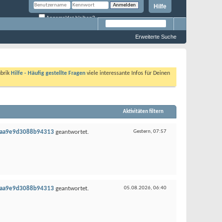
Hilfe
Angemeldet bleiben?
Erweiterte Suche
ubrik
Hilfe - Häufig gestellte Fragen
viele interessante Infos für Deinen
Aktivitäten filtern
c4aa9e9d3088b94313
geantwortet.
Gestern,
07:57
c4aa9e9d3088b94313
geantwortet.
05.08.2026,
06:40