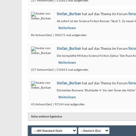
227 Antwort(en) | 510652 mal aufgerufen
Stefan_Burban
hat auf das Thema
im Forum
foru
Ab sofort ist der Science Fiction Roman "Skull 1: Zu neue
Weiterlesen
86 Antwort(en) | 306571 mal aufgerufen
Stefan_Burban
hat auf das Thema
im Forum
foru
Der komplette Military-Science Fiction-Zyklus "Der Ruul-Ko
Weiterlesen
227 Antwort(en) | 510652 mal aufgerufen
Stefan_Burban
hat auf das Thema
im Forum
foru
Die beiden Romane "Blutläufer 4: Vor den Toren der Hölle"
Weiterlesen
43 Antwort(en) | 92144 mal aufgerufen
Keine weiteren Ergebnisse