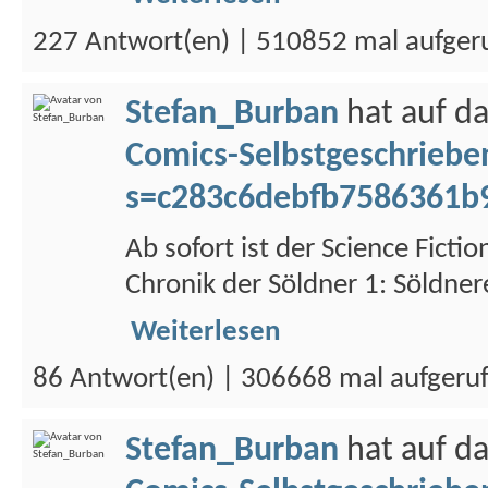
227 Antwort(en) | 510852 mal aufger
Stefan_Burban
hat auf d
Comics-Selbstgeschriebe
s=c283c6debfb7586361b
Ab sofort ist der Science Fic
Chronik der Söldner 1: Söldner
Weiterlesen
86 Antwort(en) | 306668 mal aufgeru
Stefan_Burban
hat auf d