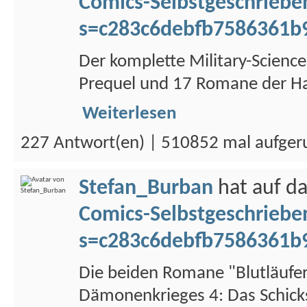
Comics-Selbstgeschriebe
s=c283c6debfb7586361b
Der komplette Military-Science
Prequel und 17 Romane der Haup
Weiterlesen
227 Antwort(en) | 510852 mal aufger
Stefan_Burban
hat auf d
Comics-Selbstgeschriebe
s=c283c6debfb7586361b
Die beiden Romane "Blutläufer
Dämonenkrieges 4: Das Schicksa