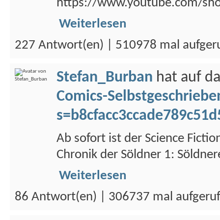
https://www.youtube.com/shor
Weiterlesen
227 Antwort(en) | 510978 mal aufger
Stefan_Burban
hat auf d
Comics-Selbstgeschriebe
s=b8cfacc3ccade789c51d
Ab sofort ist der Science Fic
Chronik der Söldner 1: Söldner
Weiterlesen
86 Antwort(en) | 306737 mal aufgeru