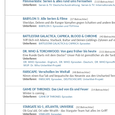
Flimmerkiste: Serien & alles rund ums Fernsehen
(110 Betrachter)
Unterforen:
Serien & TV: Deutsche Ausstrahlung
,
Serien & TV: Internationale 
BABYLON 5: Alle Serien & Filme
(37 Betrachter)
Sheridan, Delenn und die Ranger kämpfen gegen Schatten und andere B
Unterforen:
BABYLON 5: Episoden und TV-Filme
BATTLESTAR GALACTICA, CAPRICA, BLOOD & CHROME
(40 Betrachte
Triff Dich mit Adama, Starbuck, Baltar und Deinen Lieblings-Zylonen auf e
Unterforen:
BATTLESTAR GALACTICA & CAPRICA: Episoden
DR. WHO & TORCHWOOD: Von ganz früher bis heute
(155 Betracht
Eine Runde Darts mit dem Doctor? Unser Pub ist gemütlicher als die Tard
Unterforen:
DR. WHO: Episoden - Englisch
,
DR. WHO: Episoden - Deutsch
,
DR. WHO Spinoffs
WUP: Dr. Who Untertitel-Projekt
FARSCAPE: Verschollen im Weltall
(48 Betrachter)
Nimm einen Raz'lak und bequatsche das Neueste aus den Uncharted Terri
Unterforen:
FARSCAPE: Episoden
,
DEUTSCHSCAPE: Untertitel-Projekt
GAME OF THRONES: Das Lied von Eis und Feuer
(14 Betrachter)
Winter is coming...
Unterforen:
GAME OF THRONES: Episoden
STARGATE SG-1, ATLANTIS, UNIVERSE
(32 Betrachter)
Ob Goa'uld, Ori oder Wraith - das Stargate-Team hat alles im Griff!
Unterforen:
STARGATE: Episoden