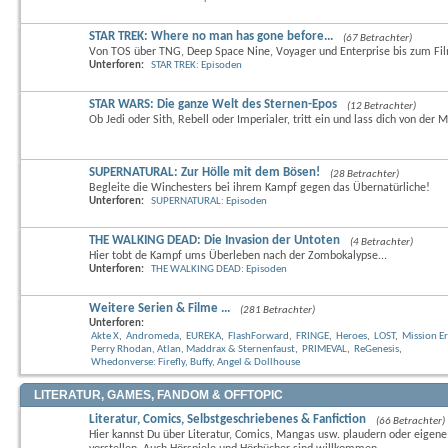
STAR TREK: Where no man has gone before...
(67 Betrachter)
Von TOS über TNG, Deep Space Nine, Voyager und Enterprise bis zum Fi
Unterforen:
STAR TREK: Episoden
STAR WARS: Die ganze Welt des Sternen-Epos
(12 Betrachter)
Ob Jedi oder Sith, Rebell oder Imperialer, tritt ein und lass dich von der M
SUPERNATURAL: Zur Hölle mit dem Bösen!
(28 Betrachter)
Begleite die Winchesters bei ihrem Kampf gegen das Übernatürliche!
Unterforen:
SUPERNATURAL: Episoden
THE WALKING DEAD: Die Invasion der Untoten
(4 Betrachter)
Hier tobt de Kampf ums Überleben nach der Zombokalypse...
Unterforen:
THE WALKING DEAD: Episoden
Weitere Serien & Filme ...
(281 Betrachter)
Unterforen:
Akte X
,
Andromeda
,
EUREKA
,
FlashForward
,
FRINGE
,
Heroes
,
LOST
,
Mission E
Perry Rhodan, Atlan, Maddrax & Sternenfaust
,
PRIMEVAL
,
ReGenesis
,
Whedonverse: Firefly, Buffy, Angel & Dollhouse
LITERATUR, GAMES, FANDOM & OFFTOPIC
Literatur, Comics, Selbstgeschriebenes & Fanfiction
(66 Betrachter)
Hier kannst Du über Literatur, Comics, Mangas usw. plaudern oder eigen