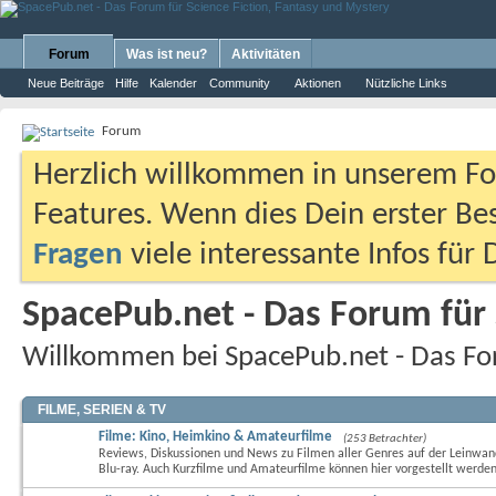
Forum
Was ist neu?
Aktivitäten
Neue Beiträge
Hilfe
Kalender
Community
Aktionen
Nützliche Links
Forum
Herzlich willkommen in unserem Fo
Features. Wenn dies Dein erster Bes
Fragen
viele interessante Infos für
SpacePub.net - Das Forum für 
Willkommen bei SpacePub.net - Das For
FILME, SERIEN & TV
Filme: Kino, Heimkino & Amateurfilme
(253 Betrachter)
Reviews, Diskussionen und News zu Filmen aller Genres auf der Leinwa
Blu-ray. Auch Kurzfilme und Amateurfilme können hier vorgestellt werden