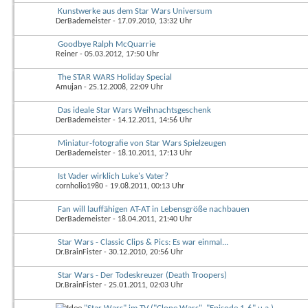
Kunstwerke aus dem Star Wars Universum
DerBademeister
- 17.09.2010, 13:32 Uhr
Goodbye Ralph McQuarrie
Reiner
- 05.03.2012, 17:50 Uhr
The STAR WARS Holiday Special
Amujan
- 25.12.2008, 22:09 Uhr
Das ideale Star Wars Weihnachtsgeschenk
DerBademeister
- 14.12.2011, 14:56 Uhr
Miniatur-fotografie von Star Wars Spielzeugen
DerBademeister
- 18.10.2011, 17:13 Uhr
Ist Vader wirklich Luke's Vater?
cornholio1980
- 19.08.2011, 00:13 Uhr
Fan will lauffähigen AT-AT in Lebensgröße nachbauen
DerBademeister
- 18.04.2011, 21:40 Uhr
Star Wars - Classic Clips & Pics: Es war einmal...
Dr.BrainFister
- 30.12.2010, 20:56 Uhr
Star Wars - Der Todeskreuzer (Death Troopers)
Dr.BrainFister
- 25.01.2011, 02:03 Uhr