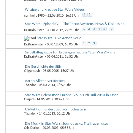
Witzige und kreative Star Wars Videos
1
2
cornholio1980
- 22.08.2010, 16:52 Uhr
Star Wars - Episode VII - The Force Awakens: News & Diskussion
1
2
3
4
5
...
7
Dr.BrainFister
- 30.10.2012, 22:21 Uhr
Star Wars - Live Action Serie
1
2
3
Dr.BrainFister
- 03.07.2009, 10:05 Uhr
Selbsthilfegruppe für JarJar-geschädigte "Star Wars"-Fans
Dr.BrainFister
- 06.04.2011, 18:52 Uhr
Die Geschichte der Sith
Gilgamesh
- 03.05.2005, 16:27 Uhr
Aaron Allston verstorben
Thandor
- 06.03.2014, 16:57 Uhr
Star Wars Celebration Europe (26. bis 28. Juli 2013 in Essen)
Cuspid
- 14.06.2013, 10:47 Uhr
US-Petition fordert Bau von Todesstern
Thandor
- 14.01.2013, 20:12 Uhr
Die Musik in Star Wars: Soundtracks, Titelfragen usw.
Crix Dorius
- 20.03.2003, 05:55 Uhr