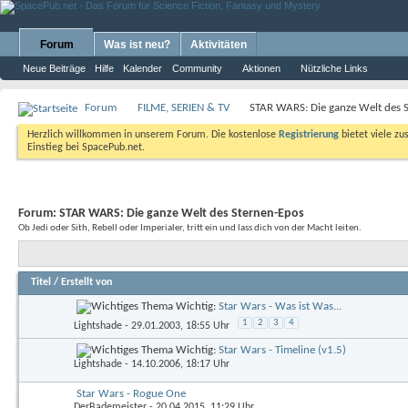
Forum
Was ist neu?
Aktivitäten
Neue Beiträge
Hilfe
Kalender
Community
Aktionen
Nützliche Links
Forum
FILME, SERIEN & TV
STAR WARS: Die ganze Welt des 
Herzlich willkommen in unserem Forum. Die kostenlose
Registrierung
bietet viele zu
Einstieg bei SpacePub.net.
Forum:
STAR WARS: Die ganze Welt des Sternen-Epos
Ob Jedi oder Sith, Rebell oder Imperialer, tritt ein und lass dich von der Macht leiten.
Titel
/
Erstellt von
Wichtig:
Star Wars - Was ist Was...
1
2
3
4
Lightshade
- 29.01.2003, 18:55 Uhr
Wichtig:
Star Wars - Timeline (v1.5)
Lightshade
- 14.10.2006, 18:17 Uhr
Star Wars - Rogue One
DerBademeister
- 20.04.2015, 11:29 Uhr