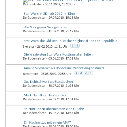
"Star Wars" im TV ("Clone Wars", "Episode 1-6" u.a.)
Dr.BrainFister
- 03.11.2009, 13:23 Uhr
Star Wars in 3D - ab 2012 im Kino
DerBademeister
- 29.09.2010, 15:13 Uhr
Das Volk gegen George Lucas
DerBademeister
- 11.09.2010, 21:19 Uhr
Star Wars The Old Republic/The Knights Of The Old Republic 3
1
2
Skeletor
- 28.02.2010, 11:31 Uhr
Die kreativsten Star Wars Kostüme aller Zeiten
DerBademeister
- 05.08.2010, 17:51 Uhr
Anakin Skywalker als Borderline-Patient diagnostiziert
1
2
3
4
nevermore
- 05.06.2010, 09:56 Uhr
Das Lichtschwert als Essstäbchen
DerBademeister
- 30.07.2010, 21:33 Uhr
Mark Hamill vs. Harrison Ford
DerBademeister
- 26.07.2010, 17:01 Uhr
Sturmtruppen übernehmen eine U-Bahn
DerBademeister
- 15.07.2010, 13:43 Uhr
Ein Nachmittag mit einem AT-AT
DerBademeister
- 30.06.2010, 15:20 Uhr