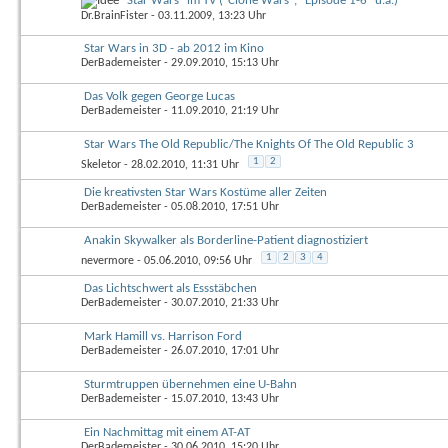
"Star Wars" im TV ("Clone Wars", "Episode 1-6" u.a.)
Dr.BrainFister
- 03.11.2009, 13:23 Uhr
Star Wars in 3D - ab 2012 im Kino
DerBademeister
- 29.09.2010, 15:13 Uhr
Das Volk gegen George Lucas
DerBademeister
- 11.09.2010, 21:19 Uhr
Star Wars The Old Republic/The Knights Of The Old Republic 3
1
2
Skeletor
- 28.02.2010, 11:31 Uhr
Die kreativsten Star Wars Kostüme aller Zeiten
DerBademeister
- 05.08.2010, 17:51 Uhr
Anakin Skywalker als Borderline-Patient diagnostiziert
1
2
3
4
nevermore
- 05.06.2010, 09:56 Uhr
Das Lichtschwert als Essstäbchen
DerBademeister
- 30.07.2010, 21:33 Uhr
Mark Hamill vs. Harrison Ford
DerBademeister
- 26.07.2010, 17:01 Uhr
Sturmtruppen übernehmen eine U-Bahn
DerBademeister
- 15.07.2010, 13:43 Uhr
Ein Nachmittag mit einem AT-AT
DerBademeister
- 30.06.2010, 15:20 Uhr