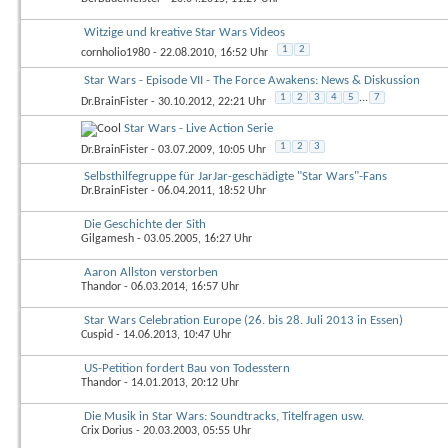
Witzige und kreative Star Wars Videos
1
2
cornholio1980
- 22.08.2010, 16:52 Uhr
Star Wars - Episode VII - The Force Awakens: News & Diskussion
1
2
3
4
5
...
7
Dr.BrainFister
- 30.10.2012, 22:21 Uhr
Star Wars - Live Action Serie
1
2
3
Dr.BrainFister
- 03.07.2009, 10:05 Uhr
Selbsthilfegruppe für JarJar-geschädigte "Star Wars"-Fans
Dr.BrainFister
- 06.04.2011, 18:52 Uhr
Die Geschichte der Sith
Gilgamesh
- 03.05.2005, 16:27 Uhr
Aaron Allston verstorben
Thandor
- 06.03.2014, 16:57 Uhr
Star Wars Celebration Europe (26. bis 28. Juli 2013 in Essen)
Cuspid
- 14.06.2013, 10:47 Uhr
US-Petition fordert Bau von Todesstern
Thandor
- 14.01.2013, 20:12 Uhr
Die Musik in Star Wars: Soundtracks, Titelfragen usw.
Crix Dorius
- 20.03.2003, 05:55 Uhr