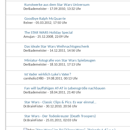
Kunstwerke aus dem Star Wars Universum
DerBademeister
- 17.09.2010, 13:32 Uhr
Goodbye Ralph McQuarrie
Reiner
- 05.03.2012, 17:50 Uhr
The STAR WARS Holiday Special
Amujan
- 25.12.2008, 22:09 Uhr
Das ideale Star Wars Weihnachtsgeschenk
DerBademeister
- 14.12.2011, 14:56 Uhr
Miniatur-fotografie von Star Wars Spielzeugen
DerBademeister
- 18.10.2011, 17:13 Uhr
Ist Vader wirklich Luke's Vater?
cornholio1980
- 19.08.2011, 00:13 Uhr
Fan will lauffähigen AT-AT in Lebensgröße nachbauen
DerBademeister
- 18.04.2011, 21:40 Uhr
Star Wars - Classic Clips & Pics: Es war einmal...
Dr.BrainFister
- 30.12.2010, 20:56 Uhr
Star Wars - Der Todeskreuzer (Death Troopers)
Dr.BrainFister
- 25.01.2011, 02:03 Uhr