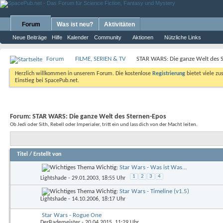
Forum
Was ist neu?
Aktivitäten
Neue Beiträge
Hilfe
Kalender
Community
Aktionen
Nützliche Links
Forum
FILME, SERIEN & TV
STAR WARS: Die ganze Welt des 
Herzlich willkommen in unserem Forum. Die kostenlose
Registrierung
bietet viele zu
Einstieg bei SpacePub.net.
Forum:
STAR WARS: Die ganze Welt des Sternen-Epos
Ob Jedi oder Sith, Rebell oder Imperialer, tritt ein und lass dich von der Macht leiten.
Titel
/
Erstellt von
Wichtig:
Star Wars - Was ist Was...
1
2
3
4
Lightshade
- 29.01.2003, 18:55 Uhr
Wichtig:
Star Wars - Timeline (v1.5)
Lightshade
- 14.10.2006, 18:17 Uhr
Star Wars - Rogue One
DerBademeister
- 20.04.2015, 11:29 Uhr