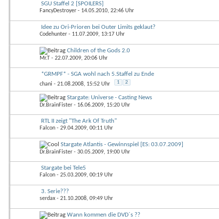
SGU Staffel 2 [SPOILERS]
FancyDestroyer
- 14.05.2010, 22:46 Uhr
Idee zu Ori-Prioren bei Outer Limits geklaut?
Codehunter
- 11.07.2009, 13:17 Uhr
Children of the Gods 2.0
Mr.T
- 22.07.2009, 20:06 Uhr
*GRMPF* - SGA wohl nach 5.Staffel zu Ende
1
2
chani
- 21.08.2008, 15:52 Uhr
Stargate: Universe - Casting News
Dr.BrainFister
- 16.06.2009, 15:20 Uhr
RTL II zeigt "The Ark Of Truth"
Falcon
- 29.04.2009, 00:11 Uhr
Stargate Atlantis - Gewinnspiel [ES: 03.07.2009]
Dr.BrainFister
- 30.05.2009, 19:00 Uhr
Stargate bei Tele5
Falcon
- 25.03.2009, 00:19 Uhr
3. Serie???
serdax
- 21.10.2008, 09:49 Uhr
Wann kommen die DVD´s ??