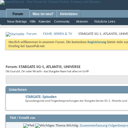
Forum
Was ist neu?
Aktivitäten
Neue Beiträge
Hilfe
Kalender
Community
Aktionen
Nützliche Links
Forum
FILME, SERIEN & TV
STARGATE SG-1, ATLANTIS, UNIV
Herzlich willkommen in unserem Forum. Die kostenlose
Registrierung
bietet viele zu
Einstieg bei SpacePub.net.
Forum:
STARGATE SG-1, ATLANTIS, UNIVERSE
Ob Goa'uld, Ori oder Wraith - das Stargate-Team hat alles im Griff!
Unterforen
STARGATE: Episoden
Episodenguide und Folgenbesprechungen der Stargate-Serien SG-1, Atlantis und 
Titel
/
Erstellt von
Wichtig:
Zusammenfassung Folgenbespr