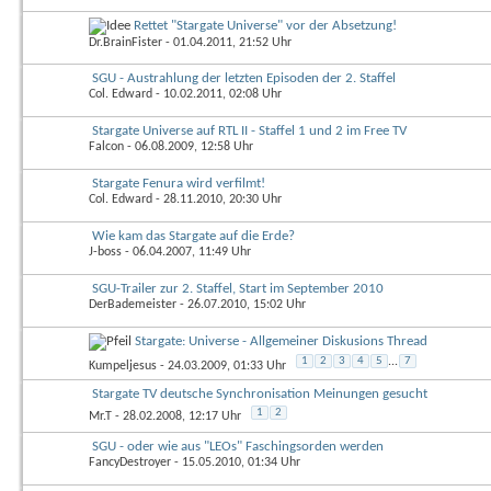
Rettet "Stargate Universe" vor der Absetzung!
Dr.BrainFister
- 01.04.2011, 21:52 Uhr
SGU - Austrahlung der letzten Episoden der 2. Staffel
Col. Edward
- 10.02.2011, 02:08 Uhr
Stargate Universe auf RTL II - Staffel 1 und 2 im Free TV
Falcon
- 06.08.2009, 12:58 Uhr
Stargate Fenura wird verfilmt!
Col. Edward
- 28.11.2010, 20:30 Uhr
Wie kam das Stargate auf die Erde?
J-boss
- 06.04.2007, 11:49 Uhr
SGU-Trailer zur 2. Staffel, Start im September 2010
DerBademeister
- 26.07.2010, 15:02 Uhr
Stargate: Universe - Allgemeiner Diskusions Thread
1
2
3
4
5
...
7
Kumpeljesus
- 24.03.2009, 01:33 Uhr
Stargate TV deutsche Synchronisation Meinungen gesucht
1
2
Mr.T
- 28.02.2008, 12:17 Uhr
SGU - oder wie aus "LEOs" Faschingsorden werden
FancyDestroyer
- 15.05.2010, 01:34 Uhr