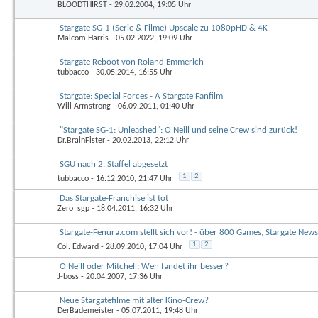
BLOODTHIRST
- 29.02.2004, 19:05 Uhr
Stargate SG-1 (Serie & Filme) Upscale zu 1080pHD & 4K
Malcom Harris
- 05.02.2022, 19:09 Uhr
Stargate Reboot von Roland Emmerich
tubbacco
- 30.05.2014, 16:55 Uhr
Stargate: Special Forces - A Stargate Fanfilm
Will Armstrong
- 06.09.2011, 01:40 Uhr
"Stargate SG-1: Unleashed": O'Neill und seine Crew sind zurück!
Dr.BrainFister
- 20.02.2013, 22:12 Uhr
SGU nach 2. Staffel abgesetzt
1
2
tubbacco
- 16.12.2010, 21:47 Uhr
Das Stargate-Franchise ist tot
Zero_sgp
- 18.04.2011, 16:32 Uhr
Stargate-Fenura.com stellt sich vor! - über 800 Games, Stargate News
1
2
Col. Edward
- 28.09.2010, 17:04 Uhr
O'Neill oder Mitchell: Wen fandet ihr besser?
J-boss
- 20.04.2007, 17:36 Uhr
Neue Stargatefilme mit alter Kino-Crew?
DerBademeister
- 05.07.2011, 19:48 Uhr