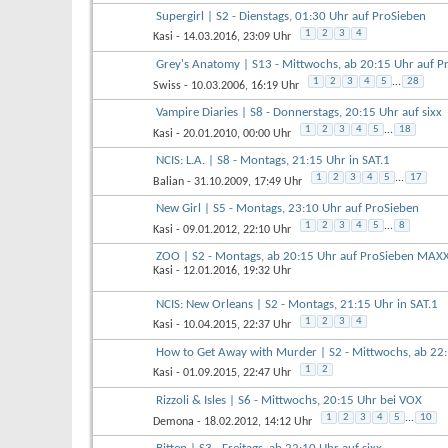
Supergirl | S2 - Dienstags, 01:30 Uhr auf ProSieben
1
2
3
4
Kasi
- 14.03.2016, 23:09 Uhr
Grey's Anatomy | S13 - Mittwochs, ab 20:15 Uhr auf P
1
2
3
4
5
...
28
Swiss
- 10.03.2006, 16:19 Uhr
Vampire Diaries | S8 - Donnerstags, 20:15 Uhr auf sixx
1
2
3
4
5
...
18
Kasi
- 20.01.2010, 00:00 Uhr
NCIS: L.A. | S8 - Montags, 21:15 Uhr in SAT.1
1
2
3
4
5
...
17
Balian
- 31.10.2009, 17:49 Uhr
New Girl | S5 - Montags, 23:10 Uhr auf ProSieben
1
2
3
4
5
...
8
Kasi
- 09.01.2012, 22:10 Uhr
ZOO | S2 - Montags, ab 20:15 Uhr auf ProSieben MAX
Kasi
- 12.01.2016, 19:32 Uhr
NCIS: New Orleans | S2 - Montags, 21:15 Uhr in SAT.1
1
2
3
4
Kasi
- 10.04.2015, 22:37 Uhr
How to Get Away with Murder | S2 - Mittwochs, ab 22
1
2
Kasi
- 01.09.2015, 22:47 Uhr
Rizzoli & Isles | S6 - Mittwochs, 20:15 Uhr bei VOX
1
2
3
4
5
...
10
Demona
- 18.02.2012, 14:12 Uhr