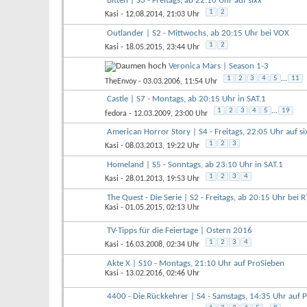
Bitten | S3 - Freitags, ab 22:10 Uhr auf sixx
1
2
Kasi
- 12.08.2014, 21:03 Uhr
Outlander | S2 - Mittwochs, ab 20:15 Uhr bei VOX
1
2
Kasi
- 18.05.2015, 23:44 Uhr
Veronica Mars | Season 1-3
1
2
3
4
5
...
11
TheEnvoy
- 03.03.2006, 11:54 Uhr
Castle | S7 - Montags, ab 20:15 Uhr in SAT.1
1
2
3
4
5
...
19
fedora
- 12.03.2009, 23:00 Uhr
American Horror Story | S4 - Freitags, 22:05 Uhr auf si
1
2
3
Kasi
- 08.03.2013, 19:22 Uhr
Homeland | S5 - Sonntags, ab 23:10 Uhr in SAT.1
1
2
3
4
Kasi
- 28.01.2013, 19:53 Uhr
The Quest - Die Serie | S2 - Freitags, ab 20:15 Uhr bei RT
Kasi
- 01.05.2015, 02:13 Uhr
TV-Tipps für die Feiertage | Ostern 2016
1
2
3
4
Kasi
- 16.03.2008, 02:34 Uhr
Akte X | S10 - Montags, 21:10 Uhr auf ProSieben
Kasi
- 13.02.2016, 02:46 Uhr
4400 - Die Rückkehrer | S4 - Samstags, 14:35 Uhr auf