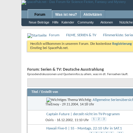
Forum
Was ist neu?
Aktivitäten
Neue Beiträge
Hilfe
Kalender
Community
Aktionen
Nützliche
Forum
FILME, SERIEN & TV
Flimmerkiste: Seri
Herzlich willkommen in unserem Forum. Die kostenlose
Registrierung
Einstieg bei SpacePub.net.
Forum:
Serien & TV: Deutsche Ausstrahlung
Episodendiskussionen und Quoteninfos zu allem, was im dt. Fernsehen läuft.
Titel
/
Erstellt von
Wichtig:
Allgemeine Serienübersic
TheEnvoy
- 29.11.2004, 14:18 Uhr
Captain Future | derzeit nicht im TV-Programm
1
2
3
Osiris
- 16.12.2002, 11:10 Uhr
Hawaii Five-0 | S5 - Montags, 22:10 Uhr in SAT.1