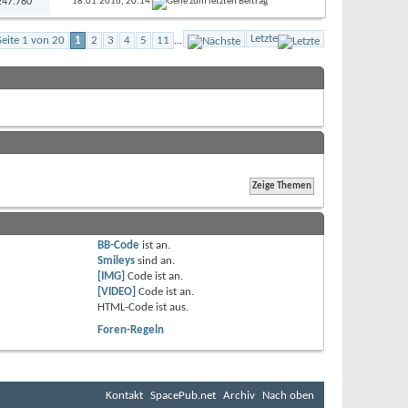
 247.780
18.01.2016,
20:14
Letzte
Seite 1 von 20
1
2
3
4
5
11
...
BB-Code
ist
an
.
Smileys
sind
an
.
[IMG]
Code ist
an
.
[VIDEO]
Code ist
an
.
HTML-Code ist
aus
.
Foren-Regeln
Kontakt
SpacePub.net
Archiv
Nach oben