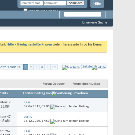
Hilfe
Angemeldet bleiben?
Erweiterte Suche
ubrik
Hilfe - Häufig gestellte Fragen
viele interessante Infos für Deinen
Letzte
Seite 1 von 20
1
2
3
4
5
11
...
Forum-Optionen
Forum durchsuchen
/
Hits
Letzter Beitrag von
rten: 7
Kasi
: 23.084
02.06.2011,
02:05
ten: 47
curtis
 108.085
16.12.2020,
17:53
en: 267
Kasi