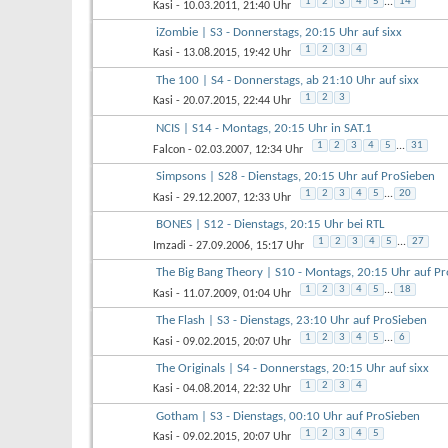
1
2
3
4
5
...
14
Kasi
- 10.03.2011, 21:40 Uhr
iZombie | S3 - Donnerstags, 20:15 Uhr auf sixx
1
2
3
4
Kasi
- 13.08.2015, 19:42 Uhr
The 100 | S4 - Donnerstags, ab 21:10 Uhr auf sixx
1
2
3
Kasi
- 20.07.2015, 22:44 Uhr
NCIS | S14 - Montags, 20:15 Uhr in SAT.1
1
2
3
4
5
...
31
Falcon
- 02.03.2007, 12:34 Uhr
Simpsons | S28 - Dienstags, 20:15 Uhr auf ProSieben
1
2
3
4
5
...
20
Kasi
- 29.12.2007, 12:33 Uhr
BONES | S12 - Dienstags, 20:15 Uhr bei RTL
1
2
3
4
5
...
27
Imzadi
- 27.09.2006, 15:17 Uhr
The Big Bang Theory | S10 - Montags, 20:15 Uhr auf P
1
2
3
4
5
...
18
Kasi
- 11.07.2009, 01:04 Uhr
The Flash | S3 - Dienstags, 23:10 Uhr auf ProSieben
1
2
3
4
5
...
6
Kasi
- 09.02.2015, 20:07 Uhr
The Originals | S4 - Donnerstags, 20:15 Uhr auf sixx
1
2
3
4
Kasi
- 04.08.2014, 22:32 Uhr
Gotham | S3 - Dienstags, 00:10 Uhr auf ProSieben
1
2
3
4
5
Kasi
- 09.02.2015, 20:07 Uhr