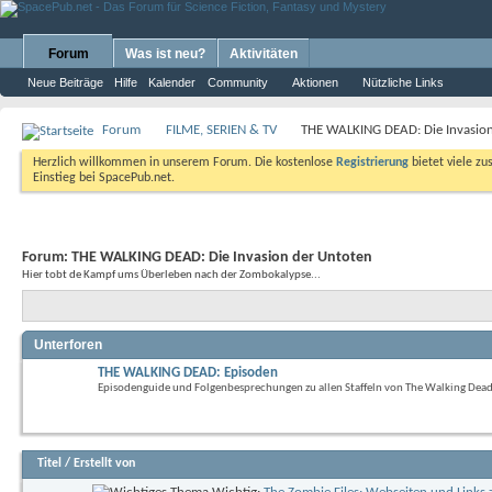
Forum
Was ist neu?
Aktivitäten
Neue Beiträge
Hilfe
Kalender
Community
Aktionen
Nützliche Links
Forum
FILME, SERIEN & TV
THE WALKING DEAD: Die Invasion
Herzlich willkommen in unserem Forum. Die kostenlose
Registrierung
bietet viele zu
Einstieg bei SpacePub.net.
Forum:
THE WALKING DEAD: Die Invasion der Untoten
Hier tobt de Kampf ums Überleben nach der Zombokalypse...
Unterforen
THE WALKING DEAD: Episoden
Episodenguide und Folgenbesprechungen zu allen Staffeln von The Walking Dead
Titel
/
Erstellt von