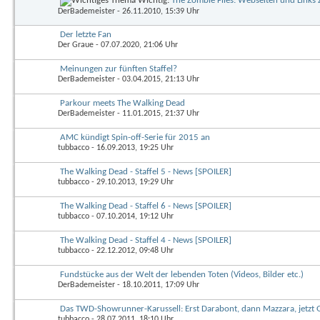
Wichtig:
The Zombie Files: Webseiten und Links
DerBademeister
- 26.11.2010, 15:39 Uhr
Der letzte Fan
Der Graue
- 07.07.2020, 21:06 Uhr
Meinungen zur fünften Staffel?
DerBademeister
- 03.04.2015, 21:13 Uhr
Parkour meets The Walking Dead
DerBademeister
- 11.01.2015, 21:37 Uhr
AMC kündigt Spin-off-Serie für 2015 an
tubbacco
- 16.09.2013, 19:25 Uhr
The Walking Dead - Staffel 5 - News [SPOILER]
tubbacco
- 29.10.2013, 19:29 Uhr
The Walking Dead - Staffel 6 - News [SPOILER]
tubbacco
- 07.10.2014, 19:12 Uhr
The Walking Dead - Staffel 4 - News [SPOILER]
tubbacco
- 22.12.2012, 09:48 Uhr
Fundstücke aus der Welt der lebenden Toten (Videos, Bilder etc.)
DerBademeister
- 18.10.2011, 17:09 Uhr
Das TWD-Showrunner-Karussell: Erst Darabont, dann Mazzara, jetzt 
tubbacco
- 28.07.2011, 18:10 Uhr