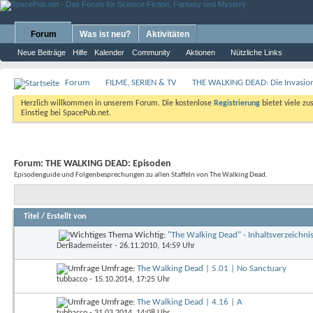
Forum
Was ist neu?
Aktivitäten
Neue Beiträge
Hilfe
Kalender
Community
Aktionen
Nützliche Links
Forum
FILME, SERIEN & TV
THE WALKING DEAD: Die Invasio
Herzlich willkommen in unserem Forum. Die kostenlose
Registrierung
bietet viele zu
Einstieg bei SpacePub.net.
Forum:
THE WALKING DEAD: Episoden
Episodenguide und Folgenbesprechungen zu allen Staffeln von The Walking Dead.
Titel
/
Erstellt von
Wichtig:
"The Walking Dead" - Inhaltsverzeichni
DerBademeister
- 26.11.2010, 14:59 Uhr
Umfrage:
The Walking Dead | 5.01 | No Sanctuary
tubbacco
- 15.10.2014, 17:25 Uhr
Umfrage:
The Walking Dead | 4.16 | A
tubbacco
- 31.03.2014, 14:08 Uhr