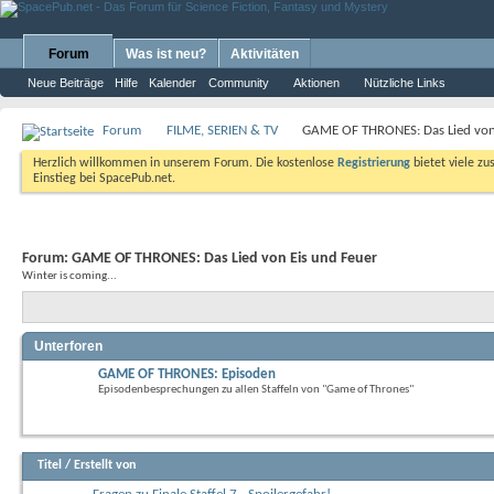
Forum
Was ist neu?
Aktivitäten
Neue Beiträge
Hilfe
Kalender
Community
Aktionen
Nützliche Links
Forum
FILME, SERIEN & TV
GAME OF THRONES: Das Lied von
Herzlich willkommen in unserem Forum. Die kostenlose
Registrierung
bietet viele zu
Einstieg bei SpacePub.net.
Forum:
GAME OF THRONES: Das Lied von Eis und Feuer
Winter is coming...
Unterforen
GAME OF THRONES: Episoden
Episodenbesprechungen zu allen Staffeln von "Game of Thrones"
Titel
/
Erstellt von