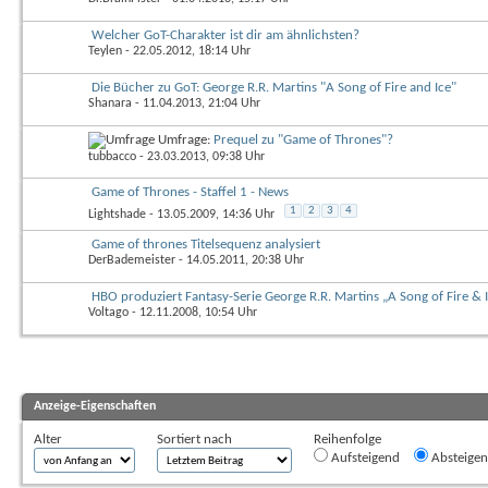
Welcher GoT-Charakter ist dir am ähnlichsten?
Teylen
- 22.05.2012, 18:14 Uhr
Die Bücher zu GoT: George R.R. Martins "A Song of Fire and Ice"
Shanara
- 11.04.2013, 21:04 Uhr
Umfrage:
Prequel zu "Game of Thrones"?
tubbacco
- 23.03.2013, 09:38 Uhr
Game of Thrones - Staffel 1 - News
1
2
3
4
Lightshade
- 13.05.2009, 14:36 Uhr
Game of thrones Titelsequenz analysiert
DerBademeister
- 14.05.2011, 20:38 Uhr
HBO produziert Fantasy-Serie George R.R. Martins „A Song of Fire & 
Voltago
- 12.11.2008, 10:54 Uhr
Anzeige-Eigenschaften
Alter
Sortiert nach
Reihenfolge
Aufsteigend
Absteige