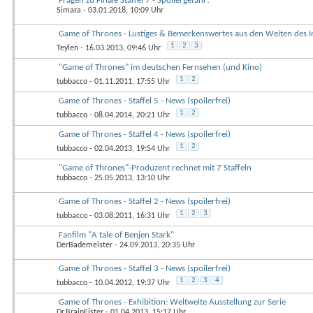
Fragen zu Finale Staffel 7 - Spoilergefahr!
Simara
- 03.01.2018, 10:09 Uhr
Game of Thrones - Lustiges & Bemerkenswertes aus den Weiten des I
1
2
3
Teylen
- 16.03.2013, 09:46 Uhr
"Game of Thrones" im deutschen Fernsehen (und Kino)
1
2
tubbacco
- 01.11.2011, 17:55 Uhr
Game of Thrones - Staffel 5 - News (spoilerfrei)
1
2
tubbacco
- 08.04.2014, 20:21 Uhr
Game of Thrones - Staffel 4 - News (spoilerfrei)
1
2
tubbacco
- 02.04.2013, 19:54 Uhr
"Game of Thrones"-Produzent rechnet mit 7 Staffeln
tubbacco
- 25.05.2013, 13:10 Uhr
Game of Thrones - Staffel 2 - News (spoilerfrei)
1
2
3
tubbacco
- 03.08.2011, 16:31 Uhr
Fanfilm "A tale of Benjen Stark"
DerBademeister
- 24.09.2013, 20:35 Uhr
Game of Thrones - Staffel 3 - News (spoilerfrei)
1
2
3
4
tubbacco
- 10.04.2012, 19:37 Uhr
Game of Thrones - Exhibition: Weltweite Ausstellung zur Serie
Dr.BrainFister
- 01.04.2013, 15:17 Uhr