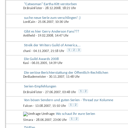
"Catwoman" Eartha Kitt verstorben
Dr.BrainFister
- 28.12.2008, 18:21 Uhr
suche neue Serie zum verschlingen! ;)
LordCain
- 25.06.2007, 10:36 Uhr
Gibt es hier Gerry Anderson Fans???
Antiheld
- 19.02.2008, 14:47 Uhr
Streik der Writers Guild of America,...
1
2
3
chani
- 04.11.2007, 21:18 Uhr
Die Guild Awards 2008
Kasi
- 06.01.2005, 14:39 Uhr
Die seriöse Berichterstattung der Öffentlich-Rechtlichen
DerBademeister
- 30.11.2007, 11:48 Uhr
Serien-Empfehlungen
1
2
Dr.BrainFister
- 27.06.2007, 03:48 Uhr
Von bösen Sendern und guten Serien - Thread zur Kolumne
1
2
Falcon
- 13.08.2007, 15:10 Uhr
Umfrage:
Wo schaut ihr eure Serien
1
2
Simara
- 28.06.2007, 23:06 Uhr
TV-Plan