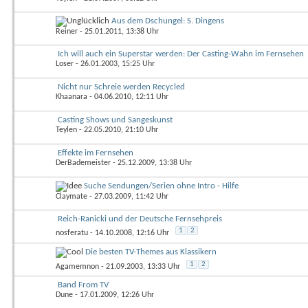
Aus dem Dschungel: S. Dingens
Reiner
- 25.01.2011, 13:38 Uhr
Ich will auch ein Superstar werden: Der Casting-Wahn im Fernsehen
Loser
- 26.01.2003, 15:25 Uhr
Nicht nur Schreie werden Recycled
Khaanara
- 04.06.2010, 12:11 Uhr
Casting Shows und Sangeskunst
Teylen
- 22.05.2010, 21:10 Uhr
Effekte im Fernsehen
DerBademeister
- 25.12.2009, 13:38 Uhr
Suche Sendungen/Serien ohne Intro - Hilfe
Claymate
- 27.03.2009, 11:42 Uhr
Reich-Ranicki und der Deutsche Fernsehpreis
1
2
nosferatu
- 14.10.2008, 12:16 Uhr
Die besten TV-Themes aus Klassikern
1
2
Agamemnon
- 21.09.2003, 13:33 Uhr
Band From TV
Dune
- 17.01.2009, 12:26 Uhr