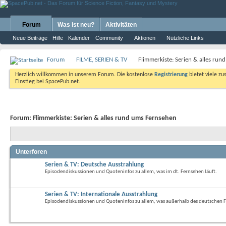
Forum
Was ist neu?
Aktivitäten
Neue Beiträge
Hilfe
Kalender
Community
Aktionen
Nützliche Links
Forum
FILME, SERIEN & TV
Flimmerkiste: Serien & alles ru
Herzlich willkommen in unserem Forum. Die kostenlose
Registrierung
bietet viele zu
Einstieg bei SpacePub.net.
Forum:
Flimmerkiste: Serien & alles rund ums Fernsehen
Unterforen
Serien & TV: Deutsche Ausstrahlung
Episodendiskussionen und Quoteninfos zu allem, was im dt. Fernsehen läuft.
Serien & TV: Internationale Ausstrahlung
Episodendiskussionen und Quoteninfos zu allem, was außerhalb des deutschen Fe