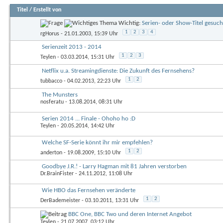
Titel
/
Erstellt von
Wichtig:
Serien- oder Show-Titel gesuch
1
2
3
4
rgHorus
- 21.01.2003, 15:39 Uhr
Serienzeit 2013 - 2014
1
2
3
Teylen
- 03.03.2014, 15:31 Uhr
Netflix u.a. Streamingdienste: Die Zukunft des Fernsehens?
1
2
tubbacco
- 04.02.2013, 22:23 Uhr
The Munsters
nosferatu
- 13.08.2014, 08:31 Uhr
Serien 2014 ... Finale - Ohoho ho :D
Teylen
- 20.05.2014, 14:42 Uhr
Welche SF-Serie könnt ihr mir empfehlen?
1
2
anderton
- 19.08.2009, 15:10 Uhr
Goodbye J.R.! - Larry Hagman mit 81 Jahren verstorben
Dr.BrainFister
- 24.11.2012, 11:08 Uhr
Wie HBO das Fernsehen veränderte
1
2
DerBademeister
- 03.10.2011, 13:31 Uhr
BBC One, BBC Two und deren Internet Angebot
Teylen
- 21.07.2007, 03:12 Uhr