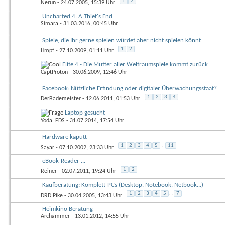
1
2
Nerun
- 24.07.2005, 15:39 Uhr
Uncharted 4: A Thief's End
Simara
- 31.03.2016, 00:45 Uhr
Spiele, die Ihr gerne spielen würdet aber nicht spielen könnt
1
2
Hmpf
- 27.10.2009, 01:11 Uhr
Elite 4 - Die Mutter aller Weltraumspiele kommt zurück
CaptProton
- 30.06.2009, 12:46 Uhr
Facebook: Nützliche Erfindung oder digitaler Überwachungsstaat?
1
2
3
4
DerBademeister
- 12.06.2011, 01:53 Uhr
Laptop gesucht
Yoda_FDS
- 31.07.2014, 17:54 Uhr
Hardware kaputt
1
2
3
4
5
...
11
Sayar
- 07.10.2002, 23:33 Uhr
eBook-Reader ...
1
2
Reiner
- 02.07.2011, 19:24 Uhr
Kaufberatung: Komplett-PCs (Desktop, Notebook, Netbook...)
1
2
3
4
5
...
7
DRD Pike
- 30.04.2005, 13:43 Uhr
Heimkino Beratung
Archammer
- 13.01.2012, 14:55 Uhr