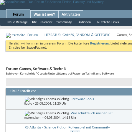
Forum
Was ist neu?
Aktivitäten
Neue Beiträge
Hilfe
Kalender
Community
Aktionen
Nützliche Links
Forum
LITERATUR, GAMES, FANDOM & OFFTOPIC
Games, So
Herzlich willkommen in unserem Forum. Die kostenlose
Registrierung
bietet viele zu
Einstieg bei SpacePub.net.
Forum:
Games, Software & Technik
Spiele von Konsole bis PC sowie Unterstützung bei Fragen zu Technik und Software.
Titel
/
Erstellt von
Wichtig:
Freeware Tools
Haplo
- 25.08.2004, 11:20 Uhr
Wichtig:
Wie schütze ich meinen PC
mukenukem
- 04.05.2004, 14:13 Uhr
RS Atlantis - Science Fiction Rollenspiel mit Community