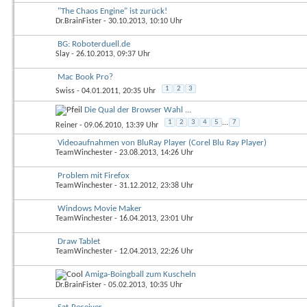
"The Chaos Engine" ist zurück!
Dr.BrainFister
- 30.10.2013, 10:10 Uhr
BG: Roboterduell.de
Slay
- 26.10.2013, 09:37 Uhr
Mac Book Pro?
1
2
3
Swiss
- 04.01.2011, 20:35 Uhr
Die Qual der Browser Wahl ...
1
2
3
4
5
...
7
Reiner
- 09.06.2010, 13:39 Uhr
Videoaufnahmen von BluRay Player (Corel Blu Ray Player)
TeamWinchester
- 23.08.2013, 14:26 Uhr
Problem mit Firefox
TeamWinchester
- 31.12.2012, 23:38 Uhr
Windows Movie Maker
TeamWinchester
- 16.04.2013, 23:01 Uhr
Draw Tablet
TeamWinchester
- 12.04.2013, 22:26 Uhr
Amiga-Boingball zum Kuscheln
Dr.BrainFister
- 05.02.2013, 10:35 Uhr