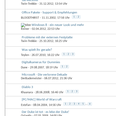
Sat-Receiver
Twin-Trekkie
- 31.12.2012, 13:54 Uhr
Office Pakete - Support & Empfehlungen
1
2
BLOODTHIRST
- 11.11.2002, 17:56 Uhr
Windows 8 - ein neuer Look und mehr
Reiner
- 02.04.2012, 22:53 Uhr
Probleme mit der externen Festplatte
Twin-Trekkie
- 25.10.2012, 16:25 Uhr
Was spielt ihr gerade?
1
2
3
Teylen
- 26.07.2010, 16:22 Uhr
Digitalkameras für Dummies
1
2
Dune
- 29.08.2007, 18:19 Uhr
Microsoft - Die verlorene Dekade
DerBademeister
- 06.07.2012, 21:36 Uhr
Diablo 3
1
2
3
Khaanara
- 28.06.2008, 16:46 Uhr
[PC/MAC] World of Warcraft
1
2
3
4
5
...
6
Estefan
- 08.04.2004, 14:56 Uhr
Der Duke ist tot - es lebe der Duke!
Octantis
- 07.05.2009, 14:00 Uhr