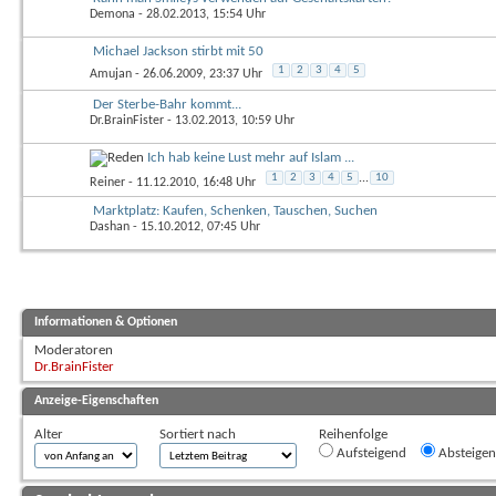
Demona
- 28.02.2013, 15:54 Uhr
Michael Jackson stirbt mit 50
1
2
3
4
5
Amujan
- 26.06.2009, 23:37 Uhr
Der Sterbe-Bahr kommt...
Dr.BrainFister
- 13.02.2013, 10:59 Uhr
Ich hab keine Lust mehr auf Islam ...
1
2
3
4
5
...
10
Reiner
- 11.12.2010, 16:48 Uhr
Marktplatz: Kaufen, Schenken, Tauschen, Suchen
Dashan
- 15.10.2012, 07:45 Uhr
Informationen & Optionen
Moderatoren
Dr.BrainFister
Anzeige-Eigenschaften
Alter
Sortiert nach
Reihenfolge
Aufsteigend
Absteige