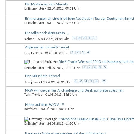
Die Mediensau des Monats
Dr.BrainFister
- 22.04.2013, 09:11 Uhr
Erinnerungen an eine friedliche Revolution: Tag der Deutschen Einhei
Dr.BrainFister
- 03.10.2012, 12:47 Uhr
Die Stille nach dem Crash ...
1
2
3
4
5
Reiner
- 09.04.2009, 21:01 Uhr
Allgemeiner Umwelt-Thread
1
2
3
4
Hmpf
- 31.05.2008, 18:06 Uhr
Umfrage:
Die K-Frage: Wer soll 2013 die Kanzlerschaft 
1
2
3
4
5
Dr.BrainFister
- 28.09.2012, 17:02 Uhr
Der Gutschein-Thread
1
2
3
4
5
...
9
Amujan
- 21.10.2002, 20:21 Uhr
NRW will Gelder für Archäologie und Denkmalfplege streichen
Twin-Trekkie
- 01.05.2013, 18:51 Uhr
Heino auf dem W:O:A !!!
nosferatu
- 03.08.2013, 00:35 Uhr
Umfrage:
Champions-League-Finale 2013: Borussia Dort
Dr.BrainFister
- 24.05.2013, 11:30 Uhr
Kann man Smileys verwenden auf Geschäftskarten?