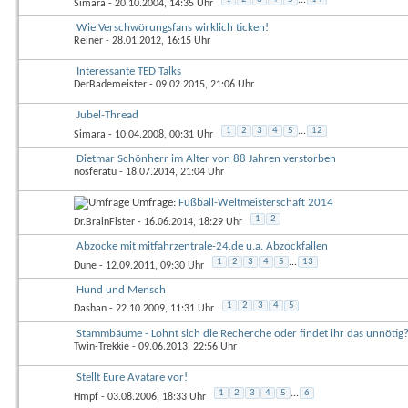
Simara
- 20.10.2004, 14:35 Uhr
Wie Verschwörungsfans wirklich ticken!
Reiner
- 28.01.2012, 16:15 Uhr
Interessante TED Talks
DerBademeister
- 09.02.2015, 21:06 Uhr
Jubel-Thread
1
2
3
4
5
...
12
Simara
- 10.04.2008, 00:31 Uhr
Dietmar Schönherr im Alter von 88 Jahren verstorben
nosferatu
- 18.07.2014, 21:04 Uhr
Umfrage:
Fußball-Weltmeisterschaft 2014
1
2
Dr.BrainFister
- 16.06.2014, 18:29 Uhr
Abzocke mit mitfahrzentrale-24.de u.a. Abzockfallen
1
2
3
4
5
...
13
Dune
- 12.09.2011, 09:30 Uhr
Hund und Mensch
1
2
3
4
5
Dashan
- 22.10.2009, 11:31 Uhr
Stammbäume - Lohnt sich die Recherche oder findet ihr das unnötig
Twin-Trekkie
- 09.06.2013, 22:56 Uhr
Stellt Eure Avatare vor!
1
2
3
4
5
...
6
Hmpf
- 03.08.2006, 18:33 Uhr