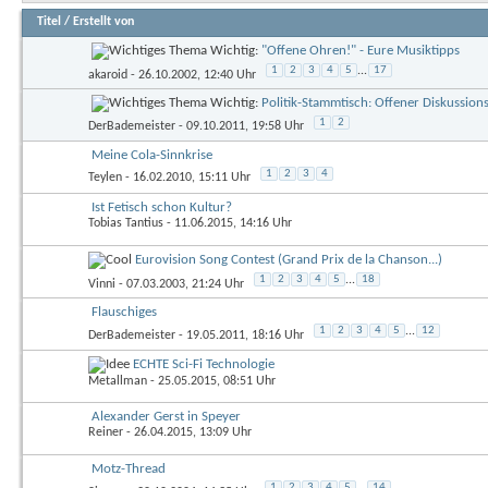
Titel
/
Erstellt von
Wichtig:
"Offene Ohren!" - Eure Musiktipps
1
2
3
4
5
...
17
akaroid
- 26.10.2002, 12:40 Uhr
Wichtig:
Politik-Stammtisch: Offener Diskussion
1
2
DerBademeister
- 09.10.2011, 19:58 Uhr
Meine Cola-Sinnkrise
1
2
3
4
Teylen
- 16.02.2010, 15:11 Uhr
Ist Fetisch schon Kultur?
Tobias Tantius
- 11.06.2015, 14:16 Uhr
Eurovision Song Contest (Grand Prix de la Chanson...)
1
2
3
4
5
...
18
Vinni
- 07.03.2003, 21:24 Uhr
Flauschiges
1
2
3
4
5
...
12
DerBademeister
- 19.05.2011, 18:16 Uhr
ECHTE Sci-Fi Technologie
Metallman
- 25.05.2015, 08:51 Uhr
Alexander Gerst in Speyer
Reiner
- 26.04.2015, 13:09 Uhr
Motz-Thread
1
2
3
4
5
...
14