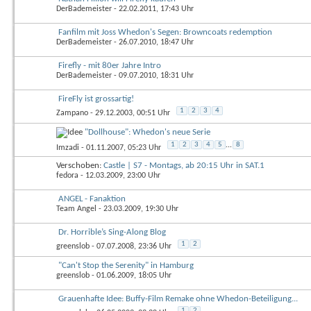
DerBademeister
- 22.02.2011, 17:43 Uhr
Fanfilm mit Joss Whedon's Segen: Browncoats redemption
DerBademeister
- 26.07.2010, 18:47 Uhr
Firefly - mit 80er Jahre Intro
DerBademeister
- 09.07.2010, 18:31 Uhr
FireFly ist grossartig!
1
2
3
4
Zampano
- 29.12.2003, 00:51 Uhr
"Dollhouse": Whedon's neue Serie
1
2
3
4
5
...
8
Imzadi
- 01.11.2007, 05:23 Uhr
Verschoben:
Castle | S7 - Montags, ab 20:15 Uhr in SAT.1
fedora
- 12.03.2009, 23:00 Uhr
ANGEL - Fanaktion
Team Angel
- 23.03.2009, 19:30 Uhr
Dr. Horrible’s Sing-Along Blog
1
2
greenslob
- 07.07.2008, 23:36 Uhr
"Can't Stop the Serenity" in Hamburg
greenslob
- 01.06.2009, 18:05 Uhr
Grauenhafte Idee: Buffy-Film Remake ohne Whedon-Beteiligung...
1
2