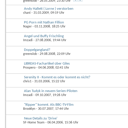
greenslob
- 26.05.2009, 23:30 Uhr
Andy Hallett ( Lorne ) verstorben
chani
- 31.03.2009, 09:19 Uhr
PG Porn mit Nathan Fillion
Nager
- 03.11.2008, 18:25 Uhr
Angel und Buffy Frischling
Imzadi
- 27.08.2006, 19:44 Uhr
Doppelgangland?
greenslob
- 29.08.2008, 22:09 Uhr
LIBREAS-Fachartikel über Giles
Prospero
- 04.06.2008, 02:41 Uhr
Serenity II - Kommt es oder kommt es nicht?
chris1
- 31.03.2006, 15:22 Uhr
Alan Tudyk in neuem Serien-Piloten
Imzadi
- 09.10.2007, 19:26 Uhr
"Ripper" kommt. Als BBC-TV-Film
Brooklyn
- 30.07.2007, 17:44 Uhr
Neue Details zu 'Drive'
SF-Home Team
- 06.04.2006, 15:36 Uhr