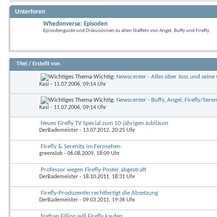
Unterforen
Whedonverse: Episoden
Episodenguide und Diskussionen zu allen Staffeln von Angel, Buffy und Firefly.
Titel
/
Erstellt von
Wichtig:
Newscenter - Alles über Joss und seine
Kasi
- 11.07.2006, 09:14 Uhr
Wichtig:
Newscenter - Buffy, Angel, Firefly/Sere
Kasi
- 11.07.2006, 09:14 Uhr
Neues Firefly TV Special zum 10-jährigen Jubiläum
DerBademeister
- 13.07.2012, 20:25 Uhr
Firefly & Serenity im Fernsehen
greenslob
- 06.08.2009, 18:09 Uhr
Professor wegen Firefly-Poster abgestraft
DerBademeister
- 18.10.2011, 18:31 Uhr
Firefly-Produzentin rechtfertigt die Absetzung
DerBademeister
- 09.03.2011, 19:36 Uhr
Nathan Fillion will Firefly kaufen