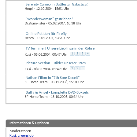
Serenity Cameo in Battlestar Galactica!
Hmpf
- 12.10.2004, 15:51 Uhr
"Wonderwoman" gestrichen!
Dr.BrainFister
- 05.02.2007, 10:38 Uhr
Online Petition für Firefly
Henro
- 15.01.2007, 13:20 Uhr
TV Termine | Unsere Lieblinge in der Röhre
1
2
3
4
Kasi
- 05.06.2004, 00:47 Uhr
Picture Section | Bilder unserer Stars
1
2
3
Kasi
- 08.03.2004, 01:49 Uhr
Nathan Filion in "7th Son: Deceit"
SF-Home Team
- 03.11.2006, 15:01 Uhr
Buffy & Angel - komplette DVD-Boxsets
SF-Home Team
- 15.10.2006, 00:34 Uhr
Informationen & Optionen
Moderatoren
Kasi
,
greenslob