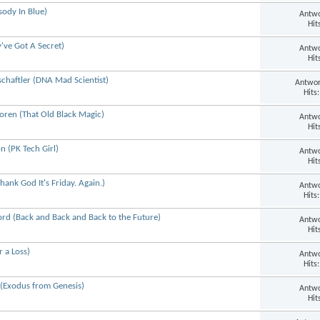
sody In Blue)
Antwo
Hit
've Got A Secret)
Antwo
Hit
chaftler (DNA Mad Scientist)
Antwor
Hits
oren (That Old Black Magic)
Antwo
Hit
n (PK Tech Girl)
Antwo
Hit
ank God It's Friday. Again.)
Antwo
Hits
ord (Back and Back and Back to the Future)
Antwo
Hit
r a Loss)
Antwo
Hits
 (Exodus from Genesis)
Antwo
Hit