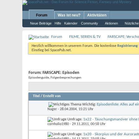
Forum
Was ist neu?
Aktivitäten
Neue Beiträge
Hilfe
Kalender
Community
Aktionen
Nützliche
Forum
FILME, SERIEN & TV
FARSCAPE: Verschol
Herzlich willkommen in unserem Forum. Die kostenlose
Registrierung
Einstieg bei SpacePub.net.
Forum:
FARSCAPE: Episoden
Episodenguide, Folgenbesprechungen
Titel
/
Erstellt von
Wichtig:
Episodenliste: Alles auf e
Nager
- 28.04.2004, 15:21 Uhr
Umfrage:
1x22 - Täuschungsmanöver ohne E
cornholio1980
- 29.11.2011, 00:58 Uhr
Umfrage:
1x20 - Skorpius und der Auroras
cornholio1980
- 14.11.2011, 23:58 Uhr