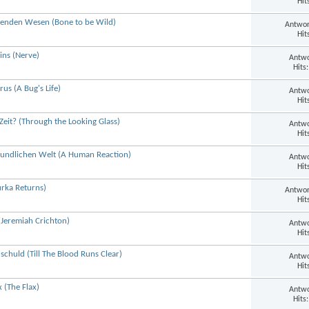
Hit
ssenden Wesen (Bone to be Wild)
Antwor
Hit
ins (Nerve)
Antwo
Hits
us (A Bug's Life)
Antwo
Hit
Zeit? (Through the Looking Glass)
Antwo
Hit
eundlichen Welt (A Human Reaction)
Antwo
Hit
urka Returns)
Antwor
Hit
Jeremiah Crichton)
Antwo
Hit
schuld (Till The Blood Runs Clear)
Antwo
Hit
 (The Flax)
Antwo
Hits