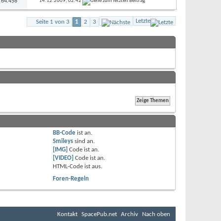
: 64.458
14.12.2009,
02:42
Letzte
Seite 1 von 3
1
2
3
BB-Code
ist
an
.
Smileys
sind
an
.
[IMG]
Code ist
an
.
[VIDEO]
Code ist
an
.
HTML-Code ist
aus
.
Foren-Regeln
Kontakt
SpacePub.net
Archiv
Nach oben