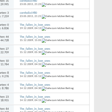
ten: 35
cornholio1980
: 29.995
23.05.2011,
21:23
rten: 3
cornholio1980
s: 7.259
23.05.2011,
21:21
rten: 0
The_fallen_in_love_ones
s: 6.836
19.12.2009,
04:13
ten: 44
The_fallen_in_love_ones
: 44.728
15.12.2009,
15:05
ten: 27
The_fallen_in_love_ones
: 22.709
15.12.2009,
05:30
ten: 10
The_fallen_in_love_ones
: 11.764
15.12.2009,
04:32
rten: 8
The_fallen_in_love_ones
s: 9.276
14.12.2009,
05:12
rten: 4
The_fallen_in_love_ones
s: 8.780
14.12.2009,
04:30
ten: 23
The_fallen_in_love_ones
: 18.955
14.12.2009,
04:15
ten: 64
The_fallen_in_love_ones