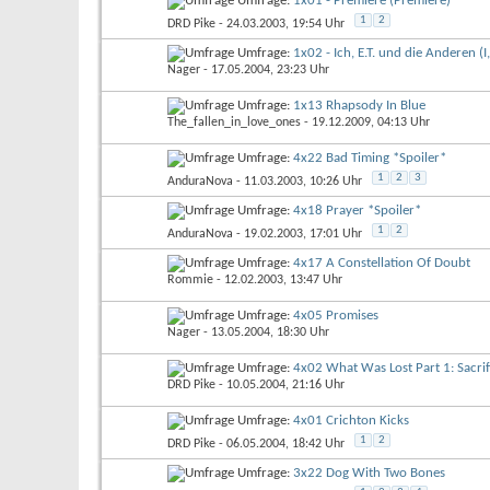
Umfrage:
1x01 - Premiere (Premiere)
1
2
DRD Pike
- 24.03.2003, 19:54 Uhr
Umfrage:
1x02 - Ich, E.T. und die Anderen (I, 
Nager
- 17.05.2004, 23:23 Uhr
Umfrage:
1x13 Rhapsody In Blue
The_fallen_in_love_ones
- 19.12.2009, 04:13 Uhr
Umfrage:
4x22 Bad Timing *Spoiler*
1
2
3
AnduraNova
- 11.03.2003, 10:26 Uhr
Umfrage:
4x18 Prayer *Spoiler*
1
2
AnduraNova
- 19.02.2003, 17:01 Uhr
Umfrage:
4x17 A Constellation Of Doubt
Rommie
- 12.02.2003, 13:47 Uhr
Umfrage:
4x05 Promises
Nager
- 13.05.2004, 18:30 Uhr
Umfrage:
4x02 What Was Lost Part 1: Sacrif
DRD Pike
- 10.05.2004, 21:16 Uhr
Umfrage:
4x01 Crichton Kicks
1
2
DRD Pike
- 06.05.2004, 18:42 Uhr
Umfrage:
3x22 Dog With Two Bones