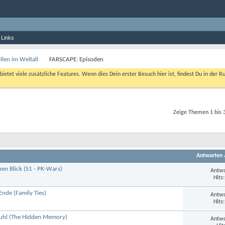
 Links
len im Weltall
FARSCAPE: Episoden
bietet viele zusätzliche Features. Wenn dies Dein erster Besuch hier ist, findest Du in der R
Zeige Themen 1 bis 
Antworten
inen Blick (S1 - PK-Wars)
Antwo
Hits
nde (Family Ties)
Antwo
Hits
tuhl (The Hidden Memory)
Antwo