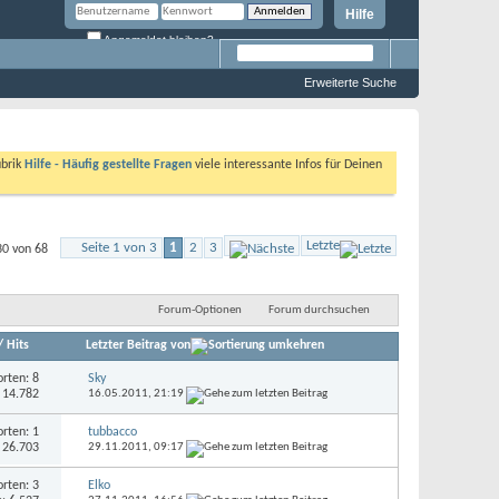
Hilfe
Angemeldet bleiben?
Erweiterte Suche
ubrik
Hilfe - Häufig gestellte Fragen
viele interessante Infos für Deinen
Letzte
Seite 1 von 3
1
2
3
30 von 68
Forum-Optionen
Forum durchsuchen
/
Hits
Letzter Beitrag von
rten: 8
Sky
: 14.782
16.05.2011,
21:19
rten: 1
tubbacco
: 26.703
29.11.2011,
09:17
rten: 3
Elko