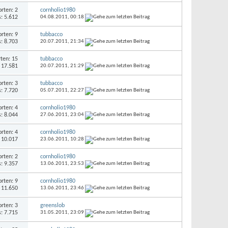
rten: 2
cornholio1980
s: 5.612
04.08.2011,
00:18
rten: 9
tubbacco
s: 8.703
20.07.2011,
21:34
ten: 15
tubbacco
: 17.581
20.07.2011,
21:29
rten: 3
tubbacco
s: 7.720
05.07.2011,
22:27
rten: 4
cornholio1980
s: 8.044
27.06.2011,
23:04
rten: 4
cornholio1980
: 10.017
23.06.2011,
10:28
rten: 2
cornholio1980
s: 9.357
13.06.2011,
23:53
rten: 9
cornholio1980
: 11.650
13.06.2011,
23:46
rten: 3
greenslob
s: 7.715
31.05.2011,
23:09