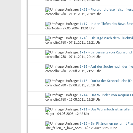
Umfrage:
1x21 - Flora und diese fleischfre
cornholio1980
- 21.11.2011, 23:09 Uhr
Umfrage:
1x19 - In den Tiefen des Bewußtse
CharNode
- 27.05.2004, 13:01 Uhr
Umfrage:
1x18 - Die Jagd nach dem Fluchtvir
cornholio1980
- 07.11.2011, 22:21 Uhr
Umfrage:
1x17 - Ein Jenseits von Raum und 
cornholio1980
- 07.11.2011, 22:14 Uhr
Umfrage:
1x16 - Auf der Suche nach der fr
cornholio1980
- 29.08.2011, 21:51 Uhr
Umfrage:
1x15 - Durka der Schreckliche (D
cornholio1980
- 22.08.2011, 23:18 Uhr
Umfrage:
1x14 - Das Wunder von Acquara (
cornholio1980
- 15.08.2011, 22:29 Uhr
Umfrage:
1x11 - Das Wurmloch ist an allem 
Nager
- 04.06.2003, 12:42 Uhr
Umfrage:
1x12 - Ein Phänomen genannt Flax
The_fallen_in_love_ones
- 16.12.2009, 21:50 Uhr