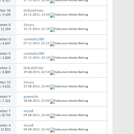
s: 6.527
27.11.2011,
16:56
ten: 16
Dr.BrainFister
s: 9.109
24.11.2011,
13:33
rten: 6
Simara
: 11.394
13.11.2011,
21:19
rten: 0
cornholio1980
s: 4.647
07.11.2011,
22:21
rten: 0
cornholio1980
s: 5.820
07.11.2011,
22:14
rten: 2
Dr.BrainFister
s: 6.809
29.08.2011,
22:53
ten: 13
Simara
s: 9.031
27.08.2011,
12:40
rten: 9
greenslob
s: 7.101
18.08.2011,
21:03
rten: 7
Imzadi
s: 8.719
09.08.2011,
22:46
rten: 4
Imzadi
: 17.872
09.08.2011,
22:45