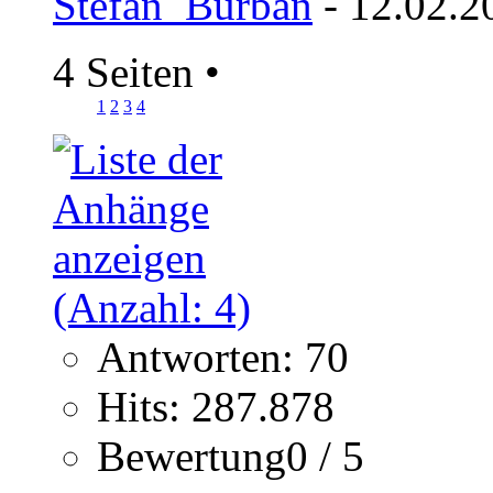
Stefan_Burban
- 12.02.2
4 Seiten
•
1
2
3
4
Antworten: 70
Hits: 287.878
Bewertung0 / 5