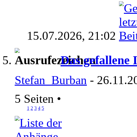
15.07.2026,
21:02
Das gefallene
Stefan_Burban
- 26.11.2
5 Seiten
•
1
2
3
4
5