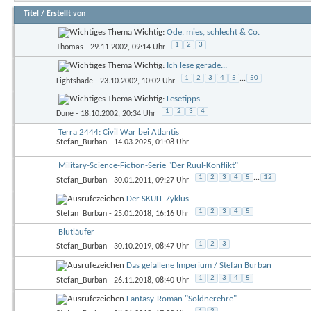
Titel
/
Erstellt von
Wichtig:
Öde, mies, schlecht & Co.
1
2
3
Thomas
- 29.11.2002, 09:14 Uhr
Wichtig:
Ich lese gerade...
1
2
3
4
5
...
50
Lightshade
- 23.10.2002, 10:02 Uhr
Wichtig:
Lesetipps
1
2
3
4
Dune
- 18.10.2002, 20:34 Uhr
Terra 2444: Civil War bei Atlantis
Stefan_Burban
- 14.03.2025, 01:08 Uhr
Military-Science-Fiction-Serie "Der Ruul-Konflikt"
1
2
3
4
5
...
12
Stefan_Burban
- 30.01.2011, 09:27 Uhr
Der SKULL-Zyklus
1
2
3
4
5
Stefan_Burban
- 25.01.2018, 16:16 Uhr
Blutläufer
1
2
3
Stefan_Burban
- 30.10.2019, 08:47 Uhr
Das gefallene Imperium / Stefan Burban
1
2
3
4
5
Stefan_Burban
- 26.11.2018, 08:40 Uhr
Fantasy-Roman "Söldnerehre"