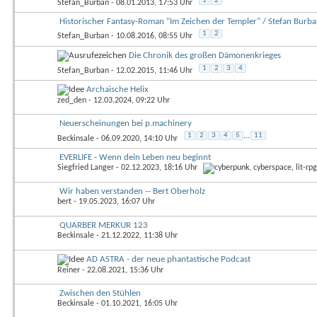
1
2
Stefan_Burban
- 08.01.2013, 17:53 Uhr
Historischer Fantasy-Roman "Im Zeichen der Templer" / Stefan Burb
1
2
Stefan_Burban
- 10.08.2016, 08:55 Uhr
Die Chronik des großen Dämonenkrieges
1
2
3
4
Stefan_Burban
- 12.02.2015, 11:46 Uhr
Archaische Helix
zed_den
- 12.03.2024, 09:22 Uhr
Neuerscheinungen bei p.machinery
1
2
3
4
5
...
11
Beckinsale
- 06.09.2020, 14:10 Uhr
EVERLIFE - Wenn dein Leben neu beginnt
Siegfried Langer
- 02.12.2023, 18:16 Uhr
Wir haben verstanden -- Bert Oberholz
bert
- 19.05.2023, 16:07 Uhr
QUARBER MERKUR 123
Beckinsale
- 21.12.2022, 11:38 Uhr
AD ASTRA - der neue phantastische Podcast
Reiner
- 22.08.2021, 15:36 Uhr
Zwischen den Stühlen
Beckinsale
- 01.10.2021, 16:05 Uhr