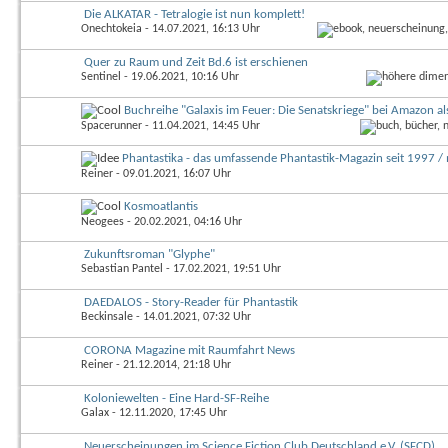
Die ALKATAR - Tetralogie ist nun komplett!
Onechtokeia
- 14.07.2021, 16:13 Uhr
Quer zu Raum und Zeit Bd.6 ist erschienen
Sentinel
- 19.06.2021, 10:16 Uhr
Buchreihe "Galaxis im Feuer: Die Senatskriege" bei Amazon 
Spacerunner
- 11.04.2021, 14:45 Uhr
Phantastika - das umfassende Phantastik-Magazin seit 1997 
Reiner
- 09.01.2021, 16:07 Uhr
Kosmoatlantis
Neogees
- 20.02.2021, 04:16 Uhr
Zukunftsroman "Glyphe"
Sebastian Pantel
- 17.02.2021, 19:51 Uhr
DAEDALOS - Story-Reader für Phantastik
Beckinsale
- 14.01.2021, 07:32 Uhr
CORONA Magazine mit Raumfahrt News
Reiner
- 21.12.2014, 21:18 Uhr
Koloniewelten - Eine Hard-SF-Reihe
Galax
- 12.11.2020, 17:45 Uhr
Neuerscheinungen im Science Fiction Club Deutschland e.V. (SFCD)