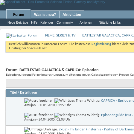
Forum
Was ist neu?
Aktivitäten
Neue Beiträge
Hilfe
Kalender
Community
Aktionen
Nützliche Links
Forum
FILME, SERIEN & TV
BATTLESTAR GALACTICA, CAPRI
Herzlich willkommen in unserem Forum. Die kostenlose
Registrierung
bietet viele zu
Einstieg bei SpacePub.net.
Forum:
BATTLESTAR GALACTICA & CAPRICA: Episoden
Episodenguide und Folgenbesprechungen zum alten und neuen Galactica sowie dem Prequel Cap
Titel
/
Erstellt von
Wichtig:
CAPRICA - Epsioden
Amujan
- 30.01.2010, 02:27 Uhr
Wichtig:
Episodenguide (BSG 
Amujan
- 24.04.2005, 02:08 Uhr
Umfrage:
2x02 - Im Tal der Finsternis - (Valley of Darknes
Amujan
- 23.07.2005, 15:44 Uhr