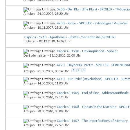
Umfrage:
5x00 - Der Plan (The Plan) - SPOILER - TV-Specia
Amujan
- 24.10.2009, 23:20 Uhr
Umfrage:
4x00 - Razor - SPOILER - 2stündiges TV-Special
Amujan
- 10.11.2007, 23:21 Uhr
Caprica - 1x18 - Apotheosis - Staffel-/Serienfinale [SPOILER]
tubbacco
- 02.12.2010, 16:09 Uhr
Umfrage:
Caprica - 1x10 - Unvanquished - Spoiler
DerBademeister
- 13.10.2010, 21:00 Uhr
Umfrage:
4x20 - Daybreak: Part 2 - SPOILER - SERIENFINA
1
2
3
Amujan
- 21.03.2009, 00:14 Uhr
Umfrage:
4x10 - Zur Erde! (Revelations) - SPOILER - Summ
Amujan
- 14.06.2008, 11:03 Uhr
Umfrage:
Caprica - 1x09 - End of Line - Mideseasonfinale
Amujan
- 26.03.2010, 22:12 Uhr
Umfrage:
Caprica - 1x08 - Ghosts in the Machine - SPOIL
Amujan
- 20.03.2010, 03:08 Uhr
Umfrage:
Caprica - 1x07 - The Imperfections of Memory 
Amujan
- 13.03.2010, 22:57 Uhr