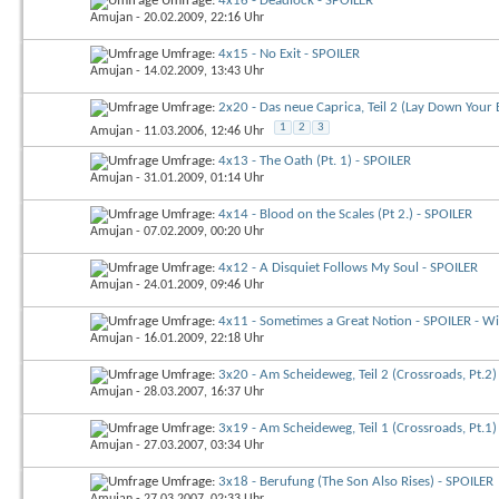
Umfrage:
4x16 - Deadlock - SPOILER
Amujan
- 20.02.2009, 22:16 Uhr
Umfrage:
4x15 - No Exit - SPOILER
Amujan
- 14.02.2009, 13:43 Uhr
Umfrage:
2x20 - Das neue Caprica, Teil 2 (Lay Down Your 
1
2
3
Amujan
- 11.03.2006, 12:46 Uhr
Umfrage:
4x13 - The Oath (Pt. 1) - SPOILER
Amujan
- 31.01.2009, 01:14 Uhr
Umfrage:
4x14 - Blood on the Scales (Pt 2.) - SPOILER
Amujan
- 07.02.2009, 00:20 Uhr
Umfrage:
4x12 - A Disquiet Follows My Soul - SPOILER
Amujan
- 24.01.2009, 09:46 Uhr
Umfrage:
4x11 - Sometimes a Great Notion - SPOILER - W
Amujan
- 16.01.2009, 22:18 Uhr
Umfrage:
3x20 - Am Scheideweg, Teil 2 (Crossroads, Pt.2)
Amujan
- 28.03.2007, 16:37 Uhr
Umfrage:
3x19 - Am Scheideweg, Teil 1 (Crossroads, Pt.1)
Amujan
- 27.03.2007, 03:34 Uhr
Umfrage:
3x18 - Berufung (The Son Also Rises) - SPOILER
Amujan
- 27.03.2007, 02:33 Uhr