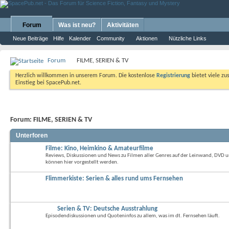
Forum
Was ist neu?
Aktivitäten
Neue Beiträge
Hilfe
Kalender
Community
Aktionen
Nützliche Links
Forum
FILME, SERIEN & TV
Herzlich willkommen in unserem Forum. Die kostenlose
Registrierung
bietet viele zu
Einstieg bei SpacePub.net.
Forum:
FILME, SERIEN & TV
Unterforen
Filme: Kino, Heimkino & Amateurfilme
Reviews, Diskussionen und News zu Filmen aller Genres auf der Leinwand, DVD 
können hier vorgestellt werden.
Flimmerkiste: Serien & alles rund ums Fernsehen
Serien & TV: Deutsche Ausstrahlung
Episodendiskussionen und Quoteninfos zu allem, was im dt. Fernsehen läuft.