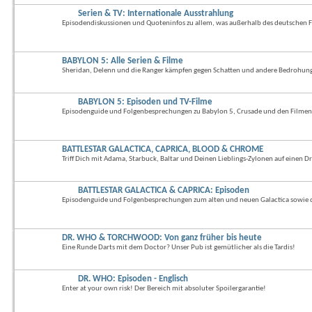
Serien & TV: Internationale Ausstrahlung
Episodendiskussionen und Quoteninfos zu allem, was außerhalb des deutschen Fe
BABYLON 5: Alle Serien & Filme
Sheridan, Delenn und die Ranger kämpfen gegen Schatten und andere Bedrohun
BABYLON 5: Episoden und TV-Filme
Episodenguide und Folgenbesprechungen zu Babylon 5, Crusade und den Filmen
BATTLESTAR GALACTICA, CAPRICA, BLOOD & CHROME
Triff Dich mit Adama, Starbuck, Baltar und Deinen Lieblings-Zylonen auf einen Dr
BATTLESTAR GALACTICA & CAPRICA: Episoden
Episodenguide und Folgenbesprechungen zum alten und neuen Galactica sowie 
DR. WHO & TORCHWOOD: Von ganz früher bis heute
Eine Runde Darts mit dem Doctor? Unser Pub ist gemütlicher als die Tardis!
DR. WHO: Episoden - Englisch
Enter at your own risk! Der Bereich mit absoluter Spoilergarantie!