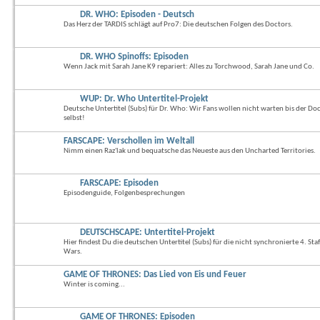
DR. WHO: Episoden - Deutsch
Das Herz der TARDIS schlägt auf Pro7: Die deutschen Folgen des Doctors.
DR. WHO Spinoffs: Episoden
Wenn Jack mit Sarah Jane K9 repariert: Alles zu Torchwood, Sarah Jane und Co.
WUP: Dr. Who Untertitel-Projekt
Deutsche Untertitel (Subs) für Dr. Who: Wir Fans wollen nicht warten bis der Do
selbst!
FARSCAPE: Verschollen im Weltall
Nimm einen Raz'lak und bequatsche das Neueste aus den Uncharted Territories.
FARSCAPE: Episoden
Episodenguide, Folgenbesprechungen
DEUTSCHSCAPE: Untertitel-Projekt
Hier findest Du die deutschen Untertitel (Subs) für die nicht synchronierte 4. St
Wars.
GAME OF THRONES: Das Lied von Eis und Feuer
Winter is coming...
GAME OF THRONES: Episoden