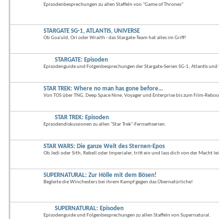
Episodenbesprechungen zu allen Staffeln von "Game of Thrones"
STARGATE SG-1, ATLANTIS, UNIVERSE
Ob Goa'uld, Ori oder Wraith - das Stargate-Team hat alles im Griff!
STARGATE: Episoden
Episodenguide und Folgenbesprechungen der Stargate-Serien SG-1, Atlantis und 
STAR TREK: Where no man has gone before...
Von TOS über TNG, Deep Space Nine, Voyager und Enterprise bis zum Film-Reboo
STAR TREK: Episoden
Episodendiskussionen zu allen "Star Trek"-Fernsehserien.
STAR WARS: Die ganze Welt des Sternen-Epos
Ob Jedi oder Sith, Rebell oder Imperialer, tritt ein und lass dich von der Macht le
SUPERNATURAL: Zur Hölle mit dem Bösen!
Begleite die Winchesters bei ihrem Kampf gegen das Übernatürliche!
SUPERNATURAL: Episoden
Episodenguide und Folgenbesprechungen zu allen Staffeln von Supernatural.