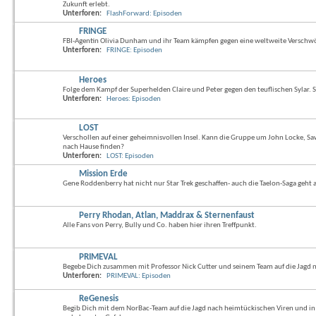
Zukunft erlebt.
Unterforen:
FlashForward: Episoden
FRINGE
FBI-Agentin Olivia Dunham und ihr Team kämpfen gegen eine weltweite Verschw
Unterforen:
FRINGE: Episoden
Heroes
Folge dem Kampf der Superhelden Claire und Peter gegen den teuflischen Sylar. S
Unterforen:
Heroes: Episoden
LOST
Verschollen auf einer geheimnisvollen Insel. Kann die Gruppe um John Locke, S
nach Hause finden?
Unterforen:
LOST: Episoden
Mission Erde
Gene Roddenberry hat nicht nur Star Trek geschaffen- auch die Taelon-Saga geht a
Perry Rhodan, Atlan, Maddrax & Sternenfaust
Alle Fans von Perry, Bully und Co. haben hier ihren Treffpunkt.
PRIMEVAL
Begebe Dich zusammen mit Professor Nick Cutter und seinem Team auf die Jagd 
Unterforen:
PRIMEVAL: Episoden
ReGenesis
Begib Dich mit dem NorBac-Team auf die Jagd nach heimtückischen Viren und in