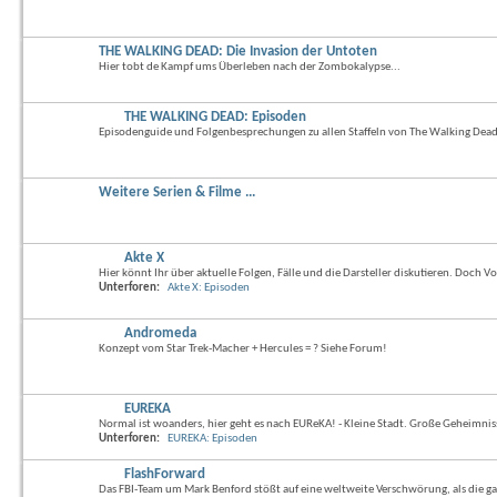
THE WALKING DEAD: Die Invasion der Untoten
Hier tobt de Kampf ums Überleben nach der Zombokalypse...
THE WALKING DEAD: Episoden
Episodenguide und Folgenbesprechungen zu allen Staffeln von The Walking Dead
Weitere Serien & Filme ...
Akte X
Hier könnt Ihr über aktuelle Folgen, Fälle und die Darsteller diskutieren. Doch V
Unterforen:
Akte X: Episoden
Andromeda
Konzept vom Star Trek-Macher + Hercules = ? Siehe Forum!
EUREKA
Normal ist woanders, hier geht es nach EUReKA! - Kleine Stadt. Große Geheimnis
Unterforen:
EUREKA: Episoden
FlashForward
Das FBI-Team um Mark Benford stößt auf eine weltweite Verschwörung, als die ga