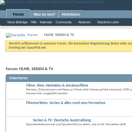
Forum
Was ist neu?
Aktivitäten
Neue Beiträge
Hilfe
Kalender
Community
Aktionen
Nützliche Links
Forum
FILME, SERIEN & TV
Herzlich willkommen in unserem Forum. Die kostenlose
Registrierung
bietet viele zu
Einstieg bei SpacePub.net.
Forum:
FILME, SERIEN & TV
Unterforen
Filme: Kino, Heimkino & Amateurfilme
Reviews, Diskussionen und News zu Filmen aller Genres auf der Leinwand, DVD 
können hier vorgestellt werden.
Flimmerkiste: Serien & alles rund ums Fernsehen
Serien & TV: Deutsche Ausstrahlung
Episodendiskussionen und Quoteninfos zu allem, was im dt. Fernsehen läuft.