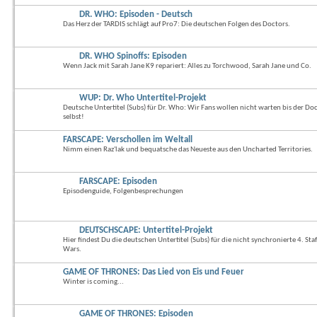
DR. WHO: Episoden - Deutsch
Das Herz der TARDIS schlägt auf Pro7: Die deutschen Folgen des Doctors.
DR. WHO Spinoffs: Episoden
Wenn Jack mit Sarah Jane K9 repariert: Alles zu Torchwood, Sarah Jane und Co.
WUP: Dr. Who Untertitel-Projekt
Deutsche Untertitel (Subs) für Dr. Who: Wir Fans wollen nicht warten bis der Do
selbst!
FARSCAPE: Verschollen im Weltall
Nimm einen Raz'lak und bequatsche das Neueste aus den Uncharted Territories.
FARSCAPE: Episoden
Episodenguide, Folgenbesprechungen
DEUTSCHSCAPE: Untertitel-Projekt
Hier findest Du die deutschen Untertitel (Subs) für die nicht synchronierte 4. St
Wars.
GAME OF THRONES: Das Lied von Eis und Feuer
Winter is coming...
GAME OF THRONES: Episoden