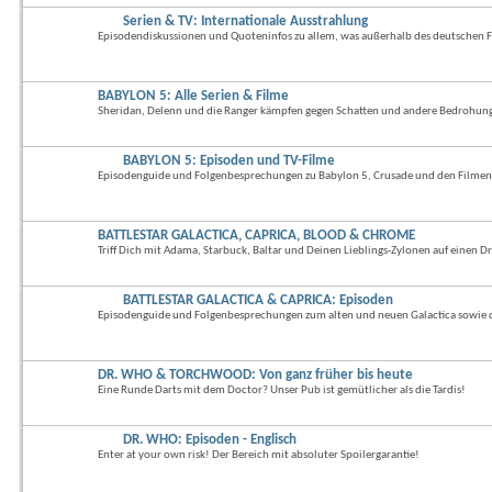
Serien & TV: Internationale Ausstrahlung
Episodendiskussionen und Quoteninfos zu allem, was außerhalb des deutschen Fe
BABYLON 5: Alle Serien & Filme
Sheridan, Delenn und die Ranger kämpfen gegen Schatten und andere Bedrohun
BABYLON 5: Episoden und TV-Filme
Episodenguide und Folgenbesprechungen zu Babylon 5, Crusade und den Filmen
BATTLESTAR GALACTICA, CAPRICA, BLOOD & CHROME
Triff Dich mit Adama, Starbuck, Baltar und Deinen Lieblings-Zylonen auf einen Dr
BATTLESTAR GALACTICA & CAPRICA: Episoden
Episodenguide und Folgenbesprechungen zum alten und neuen Galactica sowie 
DR. WHO & TORCHWOOD: Von ganz früher bis heute
Eine Runde Darts mit dem Doctor? Unser Pub ist gemütlicher als die Tardis!
DR. WHO: Episoden - Englisch
Enter at your own risk! Der Bereich mit absoluter Spoilergarantie!