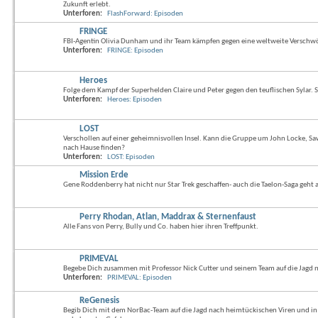
Zukunft erlebt.
Unterforen:
FlashForward: Episoden
FRINGE
FBI-Agentin Olivia Dunham und ihr Team kämpfen gegen eine weltweite Verschw
Unterforen:
FRINGE: Episoden
Heroes
Folge dem Kampf der Superhelden Claire und Peter gegen den teuflischen Sylar. S
Unterforen:
Heroes: Episoden
LOST
Verschollen auf einer geheimnisvollen Insel. Kann die Gruppe um John Locke, S
nach Hause finden?
Unterforen:
LOST: Episoden
Mission Erde
Gene Roddenberry hat nicht nur Star Trek geschaffen- auch die Taelon-Saga geht a
Perry Rhodan, Atlan, Maddrax & Sternenfaust
Alle Fans von Perry, Bully und Co. haben hier ihren Treffpunkt.
PRIMEVAL
Begebe Dich zusammen mit Professor Nick Cutter und seinem Team auf die Jagd 
Unterforen:
PRIMEVAL: Episoden
ReGenesis
Begib Dich mit dem NorBac-Team auf die Jagd nach heimtückischen Viren und in