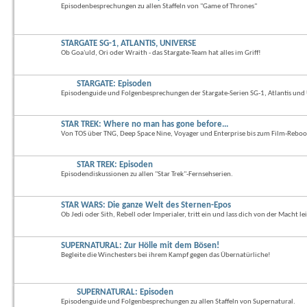
Episodenbesprechungen zu allen Staffeln von "Game of Thrones"
STARGATE SG-1, ATLANTIS, UNIVERSE
Ob Goa'uld, Ori oder Wraith - das Stargate-Team hat alles im Griff!
STARGATE: Episoden
Episodenguide und Folgenbesprechungen der Stargate-Serien SG-1, Atlantis und 
STAR TREK: Where no man has gone before...
Von TOS über TNG, Deep Space Nine, Voyager und Enterprise bis zum Film-Reboo
STAR TREK: Episoden
Episodendiskussionen zu allen "Star Trek"-Fernsehserien.
STAR WARS: Die ganze Welt des Sternen-Epos
Ob Jedi oder Sith, Rebell oder Imperialer, tritt ein und lass dich von der Macht le
SUPERNATURAL: Zur Hölle mit dem Bösen!
Begleite die Winchesters bei ihrem Kampf gegen das Übernatürliche!
SUPERNATURAL: Episoden
Episodenguide und Folgenbesprechungen zu allen Staffeln von Supernatural.