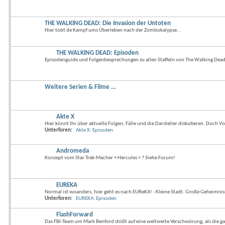
THE WALKING DEAD: Die Invasion der Untoten
Hier tobt de Kampf ums Überleben nach der Zombokalypse...
THE WALKING DEAD: Episoden
Episodenguide und Folgenbesprechungen zu allen Staffeln von The Walking Dead
Weitere Serien & Filme ...
Akte X
Hier könnt Ihr über aktuelle Folgen, Fälle und die Darsteller diskutieren. Doch V
Unterforen:
Akte X: Episoden
Andromeda
Konzept vom Star Trek-Macher + Hercules = ? Siehe Forum!
EUREKA
Normal ist woanders, hier geht es nach EUReKA! - Kleine Stadt. Große Geheimnis
Unterforen:
EUREKA: Episoden
FlashForward
Das FBI-Team um Mark Benford stößt auf eine weltweite Verschwörung, als die ga