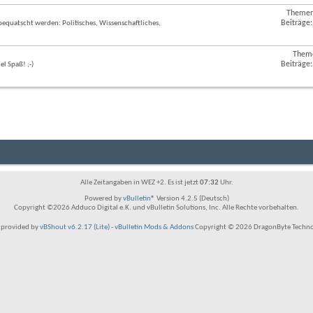
Forums
Themen
RSS-
anzeigen
Beiträge:
bequatscht werden: Politisches, Wissenschaftliches,
Feed
dieses
Forums
Them
RSS-
anzeigen
Beiträge:
l Spaß! ;-)
Feed
dieses
Forums
anzeigen
Alle Zeitangaben in WEZ +2. Es ist jetzt
07:32
Uhr.
Powered by
vBulletin®
Version 4.2.5 (Deutsch)
Copyright ©2026 Adduco Digital e.K. und vBulletin Solutions, Inc. Alle Rechte vorbehalten.
provided by
vBShout v6.2.17 (Lite)
-
vBulletin Mods & Addons
Copyright © 2026 DragonByte Technol