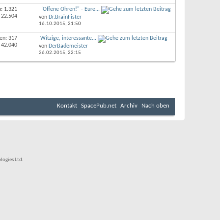
: 1.321
"Offene Ohren!" - Eure...
 22.504
von
Dr.BrainFister
16.10.2015,
21:50
en: 317
Witzige, interessante...
 42.040
von
DerBademeister
26.02.2015,
22:15
Kontakt
SpacePub.net
Archiv
Nach oben
ogies Ltd.