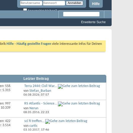
Hilfe
Angemeldet bleiben?
Erweiterte Suche
ubrik
Hilfe - Häufig gestellte Fragen
viele interessante Infos für Deinen
Letzter Beitrag
en: 556
Terra 2444: Civil War...
e: 5.315
von
Stefan_Burban
06.08.2026,
07:57
en: 997
RS Atlantis - Science...
 10.339
von
Nerun
08.05.2016,
22:23
en: 422
sci fi treffen...
e: 3.514
von
curtis
03.10.2017,
17:46