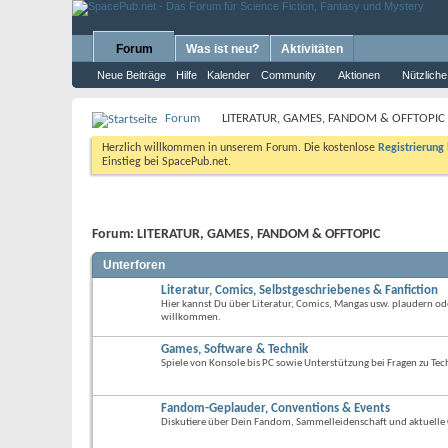
Forum
Was ist neu?
Aktivitäten
Neue Beiträge
Hilfe
Kalender
Community
Aktionen
Nützliche
Forum
LITERATUR, GAMES, FANDOM & OFFTOPIC
Herzlich willkommen in unserem Forum. Die kostenlose
Registrierung
Einstieg bei SpacePub.net.
Forum:
LITERATUR, GAMES, FANDOM & OFFTOPIC
Unterforen
Literatur, Comics, Selbstgeschriebenes & Fanfiction
Hier kannst Du über Literatur, Comics, Mangas usw. plaudern od
willkommen.
Games, Software & Technik
Spiele von Konsole bis PC sowie Unterstützung bei Fragen zu Tec
Fandom-Geplauder, Conventions & Events
Diskutiere über Dein Fandom, Sammelleidenschaft und aktuelle