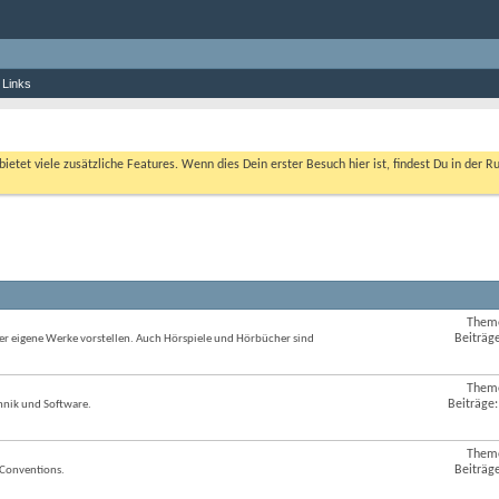
 Links
bietet viele zusätzliche Features. Wenn dies Dein erster Besuch hier ist, findest Du in der R
Them
RSS-
Beiträg
er eigene Werke vorstellen. Auch Hörspiele und Hörbücher sind
Feed
dieses
Forums
Them
RSS-
anzeigen
Beiträge:
hnik und Software.
Feed
dieses
Forums
Them
RSS-
anzeigen
Beiträg
 Conventions.
Feed
dieses