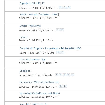
Agents of S.H.I.E.L.D.
1
2
3
tubbacco
- 29.08.2012, 17:29 Uhr
Hell on Wheels [Western, AMC]
tubbacco
- 30.11.2013, 21:27 Uhr
Under The Dome
1
2
Teylen
- 20.08.2013, 22:52 Uhr
Extant
Teylen
- 04.08.2014, 11:10 Uhr
Boardwalk Empire - Scorsese macht Serie für HBO
1
2
Falcon
- 06.03.2007, 22:17 Uhr
24: Live Another Day
tubbacco
- 03.02.2014, 10:07 Uhr
Sherlock
1
2
3
4
5
Dune
- 31.07.2010, 13:14 Uhr
Spartacus - War of the Damned
1
2
tubbacco
- 14.07.2012, 12:49 Uhr
Incursion (Scifi-Drama auf Starz)
tubbacco
- 21.10.2012, 19:47 Uhr
Hannibal [NBC, 2013]