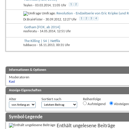
1
2
Teylen
- 03.03.2014, 11:05 Uhr
Umfrage:
Revolution - Endzeitserie von Eric Kripke (und 
1
2
3
4
Dr.BrainFister
- 30.09.2012, 12:27 Uhr
Gotham [FOX, ab 2014]
nosferatu
- 14.05.2014, 12:51 Uhr
The Killing | S4 | Netflix
tubbacco
- 16.11.2013, 00:31 Uhr
Informationen & Optionen
Moderatoren
Kasi
Anzeige-Eigenschaften
Alter
Sortiert nach
Reihenfolge
Aufsteigend
Absteige
Symbol-Legende
Enthält ungelesene Beiträge