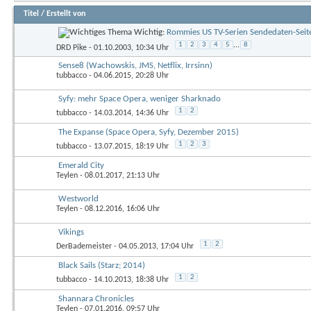
Titel
/
Erstellt von
Wichtig:
Rommies US TV-Serien Sendedaten-Seit
1
2
3
4
5
...
8
DRD Pike
- 01.10.2003, 10:34 Uhr
Sense8 (Wachowskis, JMS, Netflix, Irrsinn)
tubbacco
- 04.06.2015, 20:28 Uhr
Syfy: mehr Space Opera, weniger Sharknado
1
2
tubbacco
- 14.03.2014, 14:36 Uhr
The Expanse (Space Opera, Syfy, Dezember 2015)
1
2
3
tubbacco
- 13.07.2015, 18:19 Uhr
Emerald City
Teylen
- 08.01.2017, 21:13 Uhr
Westworld
Teylen
- 08.12.2016, 16:06 Uhr
Vikings
1
2
DerBademeister
- 04.05.2013, 17:04 Uhr
Black Sails (Starz; 2014)
1
2
tubbacco
- 14.10.2013, 18:38 Uhr
Shannara Chronicles
Teylen
- 07.01.2016, 09:57 Uhr