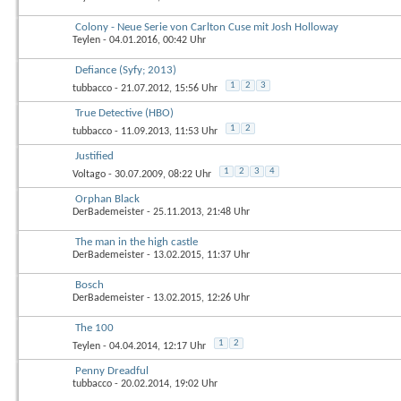
Colony - Neue Serie von Carlton Cuse mit Josh Holloway
Teylen
- 04.01.2016, 00:42 Uhr
Defiance (Syfy; 2013)
1
2
3
tubbacco
- 21.07.2012, 15:56 Uhr
True Detective (HBO)
1
2
tubbacco
- 11.09.2013, 11:53 Uhr
Justified
1
2
3
4
Voltago
- 30.07.2009, 08:22 Uhr
Orphan Black
DerBademeister
- 25.11.2013, 21:48 Uhr
The man in the high castle
DerBademeister
- 13.02.2015, 11:37 Uhr
Bosch
DerBademeister
- 13.02.2015, 12:26 Uhr
The 100
1
2
Teylen
- 04.04.2014, 12:17 Uhr
Penny Dreadful
tubbacco
- 20.02.2014, 19:02 Uhr