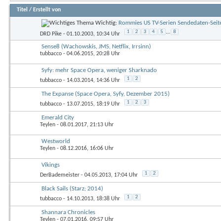
Titel
/
Erstellt von
Wichtig:
Rommies US TV-Serien Sendedaten-Seit
1
2
3
4
5
...
8
DRD Pike
- 01.10.2003, 10:34 Uhr
Sense8 (Wachowskis, JMS, Netflix, Irrsinn)
tubbacco
- 04.06.2015, 20:28 Uhr
Syfy: mehr Space Opera, weniger Sharknado
1
2
tubbacco
- 14.03.2014, 14:36 Uhr
The Expanse (Space Opera, Syfy, Dezember 2015)
1
2
3
tubbacco
- 13.07.2015, 18:19 Uhr
Emerald City
Teylen
- 08.01.2017, 21:13 Uhr
Westworld
Teylen
- 08.12.2016, 16:06 Uhr
Vikings
1
2
DerBademeister
- 04.05.2013, 17:04 Uhr
Black Sails (Starz; 2014)
1
2
tubbacco
- 14.10.2013, 18:38 Uhr
Shannara Chronicles
Teylen
- 07.01.2016, 09:57 Uhr