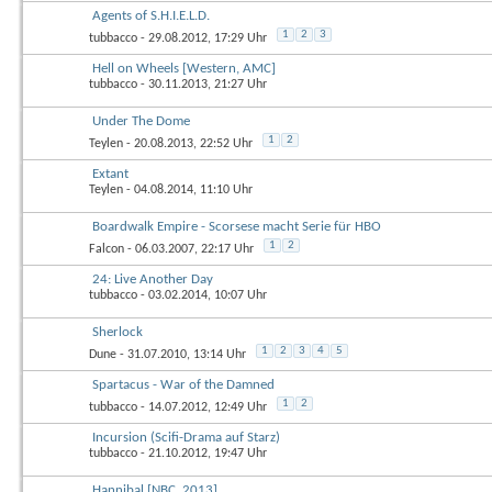
Agents of S.H.I.E.L.D.
1
2
3
tubbacco
- 29.08.2012, 17:29 Uhr
Hell on Wheels [Western, AMC]
tubbacco
- 30.11.2013, 21:27 Uhr
Under The Dome
1
2
Teylen
- 20.08.2013, 22:52 Uhr
Extant
Teylen
- 04.08.2014, 11:10 Uhr
Boardwalk Empire - Scorsese macht Serie für HBO
1
2
Falcon
- 06.03.2007, 22:17 Uhr
24: Live Another Day
tubbacco
- 03.02.2014, 10:07 Uhr
Sherlock
1
2
3
4
5
Dune
- 31.07.2010, 13:14 Uhr
Spartacus - War of the Damned
1
2
tubbacco
- 14.07.2012, 12:49 Uhr
Incursion (Scifi-Drama auf Starz)
tubbacco
- 21.10.2012, 19:47 Uhr
Hannibal [NBC, 2013]