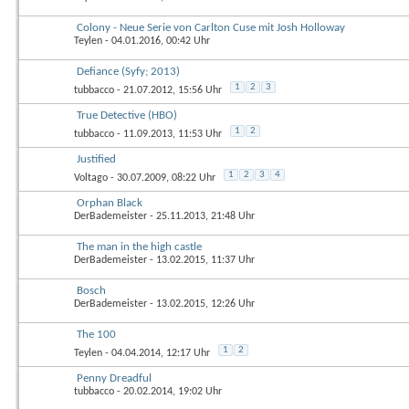
Colony - Neue Serie von Carlton Cuse mit Josh Holloway
Teylen
- 04.01.2016, 00:42 Uhr
Defiance (Syfy; 2013)
1
2
3
tubbacco
- 21.07.2012, 15:56 Uhr
True Detective (HBO)
1
2
tubbacco
- 11.09.2013, 11:53 Uhr
Justified
1
2
3
4
Voltago
- 30.07.2009, 08:22 Uhr
Orphan Black
DerBademeister
- 25.11.2013, 21:48 Uhr
The man in the high castle
DerBademeister
- 13.02.2015, 11:37 Uhr
Bosch
DerBademeister
- 13.02.2015, 12:26 Uhr
The 100
1
2
Teylen
- 04.04.2014, 12:17 Uhr
Penny Dreadful
tubbacco
- 20.02.2014, 19:02 Uhr