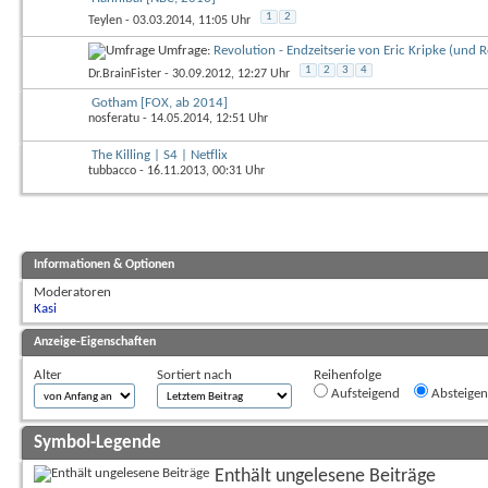
1
2
Teylen
- 03.03.2014, 11:05 Uhr
Umfrage:
Revolution - Endzeitserie von Eric Kripke (und 
1
2
3
4
Dr.BrainFister
- 30.09.2012, 12:27 Uhr
Gotham [FOX, ab 2014]
nosferatu
- 14.05.2014, 12:51 Uhr
The Killing | S4 | Netflix
tubbacco
- 16.11.2013, 00:31 Uhr
Informationen & Optionen
Moderatoren
Kasi
Anzeige-Eigenschaften
Alter
Sortiert nach
Reihenfolge
Aufsteigend
Absteige
Symbol-Legende
Enthält ungelesene Beiträge