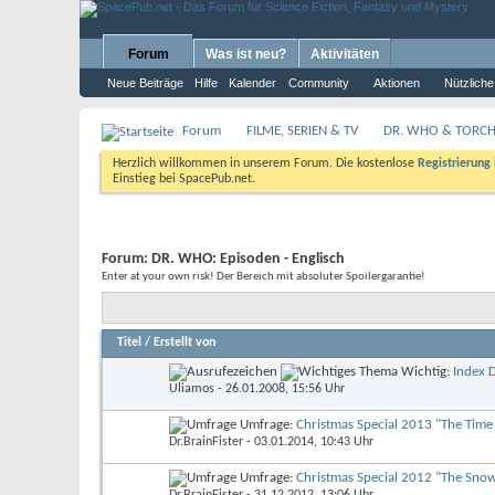
Forum
Was ist neu?
Aktivitäten
Neue Beiträge
Hilfe
Kalender
Community
Aktionen
Nützliche
Forum
FILME, SERIEN & TV
DR. WHO & TORCHW
Herzlich willkommen in unserem Forum. Die kostenlose
Registrierung
Einstieg bei SpacePub.net.
Forum:
DR. WHO: Episoden - Englisch
Enter at your own risk! Der Bereich mit absoluter Spoilergarantie!
Titel
/
Erstellt von
Wichtig:
Index 
Uliamos
- 26.01.2008, 15:56 Uhr
Umfrage:
Christmas Special 2013 "The Time
Dr.BrainFister
- 03.01.2014, 10:43 Uhr
Umfrage:
Christmas Special 2012 "The Sn
Dr.BrainFister
- 31.12.2012, 13:06 Uhr