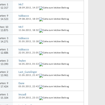
rten: 1
Mr.T
: 12.317
18.09.2011,
14:37
rten: 9
tubbacco
: 14.523
29.08.2011,
18:59
ten: 10
Mr.T
: 13.875
11.06.2011,
18:32
rten: 3
tubbacco
: 14.271
31.05.2011,
15:18
rten: 1
tubbacco
: 12.686
22.05.2011,
21:05
rten: 3
Teylen
: 13.390
16.05.2011,
01:53
rten: 2
Last_Gunslinger
: 13.961
11.05.2011,
21:47
rten: 9
Dune
: 17.424
05.05.2011,
22:43
rten: 1
Imzadi
: 15.104
23.04.2011,
23:15