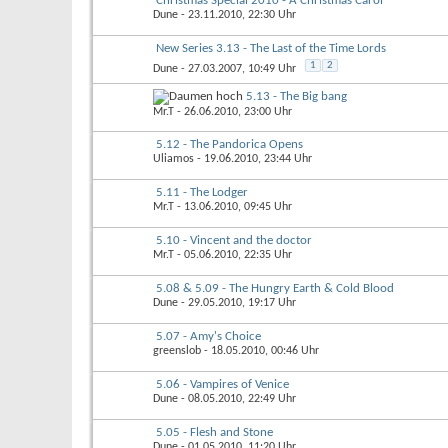
Christmas Special 2010 - A Christmas Carol
Dune
- 23.11.2010, 22:30 Uhr
New Series 3.13 - The Last of the Time Lords
1
2
Dune
- 27.03.2007, 10:49 Uhr
5.13 - The Big bang
Mr.T
- 26.06.2010, 23:00 Uhr
5.12 - The Pandorica Opens
Uliamos
- 19.06.2010, 23:44 Uhr
5.11 - The Lodger
Mr.T
- 13.06.2010, 09:45 Uhr
5.10 - Vincent and the doctor
Mr.T
- 05.06.2010, 22:35 Uhr
5.08 & 5.09 - The Hungry Earth & Cold Blood
Dune
- 29.05.2010, 19:17 Uhr
5.07 - Amy's Choice
greenslob
- 18.05.2010, 00:46 Uhr
5.06 - Vampires of Venice
Dune
- 08.05.2010, 22:49 Uhr
5.05 - Flesh and Stone
Dune
- 01.05.2010, 11:20 Uhr