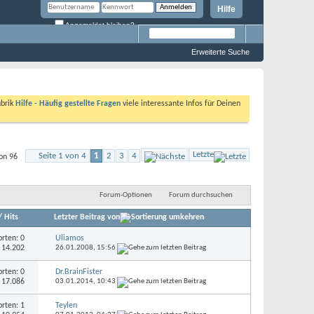
Hilfe
Angemeldet bleiben?
Erweiterte Suche
ubrik
Hilfe - Häufig gestellte Fragen
viele interessante Infos für Deinen
Letzte
Seite 1 von 4
1
2
3
4
on 96
Forum-Optionen
Forum durchsuchen
/
Hits
Letzter Beitrag von
rten: 0
Uliamos
: 14.202
26.01.2008,
15:56
rten: 0
Dr.BrainFister
: 17.086
03.01.2014,
10:43
rten: 1
Teylen