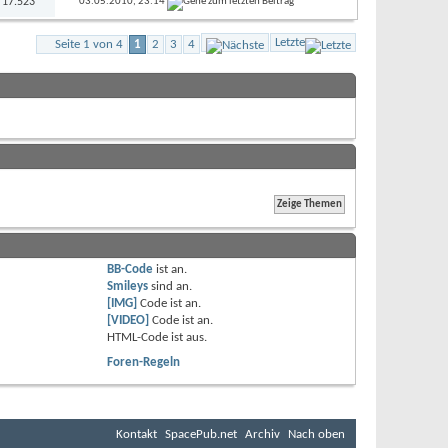
: 17.523
03.05.2010,
23:14
Letzte
Seite 1 von 4
1
2
3
4
BB-Code
ist
an
.
Smileys
sind
an
.
[IMG]
Code ist
an
.
[VIDEO]
Code ist
an
.
HTML-Code ist
aus
.
Foren-Regeln
Kontakt
SpacePub.net
Archiv
Nach oben