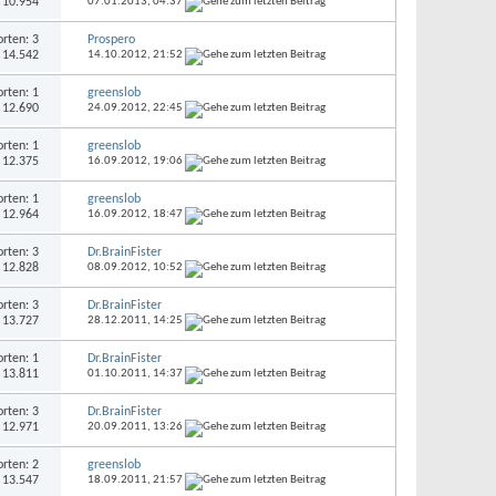
: 10.954
07.01.2013,
04:37
rten: 3
Prospero
: 14.542
14.10.2012,
21:52
rten: 1
greenslob
: 12.690
24.09.2012,
22:45
rten: 1
greenslob
: 12.375
16.09.2012,
19:06
rten: 1
greenslob
: 12.964
16.09.2012,
18:47
rten: 3
Dr.BrainFister
: 12.828
08.09.2012,
10:52
rten: 3
Dr.BrainFister
: 13.727
28.12.2011,
14:25
rten: 1
Dr.BrainFister
: 13.811
01.10.2011,
14:37
rten: 3
Dr.BrainFister
: 12.971
20.09.2011,
13:26
rten: 2
greenslob
: 13.547
18.09.2011,
21:57