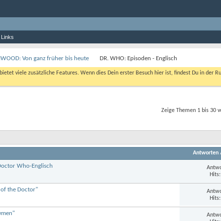
 Links
OOD: Von ganz früher bis heute
DR. WHO: Episoden - Englisch
bietet viele zusätzliche Features. Wenn dies Dein erster Besuch hier ist, findest Du in der R
Zeige Themen 1 bis 30 v
Antworten
Doctor Who-Englisch
Antwo
Hits
 of the Doctor"
Antwo
Hits
owmen"
Antwo