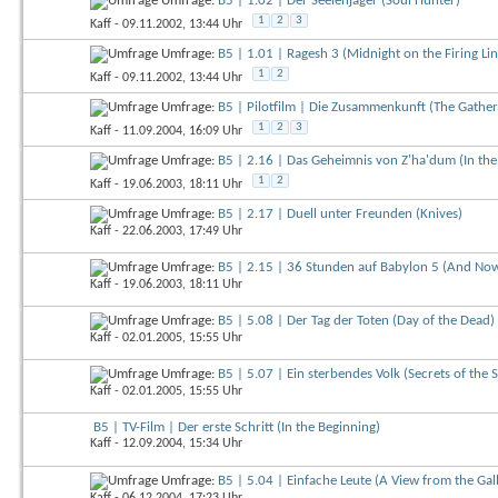
Umfrage:
B5 | 1.02 | Der Seelenjäger (Soul Hunter)
1
2
3
Kaff
- 09.11.2002, 13:44 Uhr
Umfrage:
B5 | 1.01 | Ragesh 3 (Midnight on the Firing Lin
1
2
Kaff
- 09.11.2002, 13:44 Uhr
Umfrage:
B5 | Pilotfilm | Die Zusammenkunft (The Gather
1
2
3
Kaff
- 11.09.2004, 16:09 Uhr
Umfrage:
B5 | 2.16 | Das Geheimnis von Z'ha'dum (In th
1
2
Kaff
- 19.06.2003, 18:11 Uhr
Umfrage:
B5 | 2.17 | Duell unter Freunden (Knives)
Kaff
- 22.06.2003, 17:49 Uhr
Umfrage:
B5 | 2.15 | 36 Stunden auf Babylon 5 (And No
Kaff
- 19.06.2003, 18:11 Uhr
Umfrage:
B5 | 5.08 | Der Tag der Toten (Day of the Dead)
Kaff
- 02.01.2005, 15:55 Uhr
Umfrage:
B5 | 5.07 | Ein sterbendes Volk (Secrets of the 
Kaff
- 02.01.2005, 15:55 Uhr
B5 | TV-Film | Der erste Schritt (In the Beginning)
Kaff
- 12.09.2004, 15:34 Uhr
Umfrage:
B5 | 5.04 | Einfache Leute (A View from the Gal
Kaff
- 06.12.2004, 17:23 Uhr