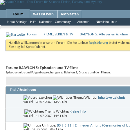
Forum
Was ist neu?
Aktivitäten
Neue Beiträge
Hilfe
Kalender
Community
Aktionen
Nützliche Links
Forum
FILME, SERIEN & TV
BABYLON 5: Alle Serien & Filme
Herzlich willkommen in unserem Forum. Die kostenlose
Registrierung
bietet viele zu
Einstieg bei SpacePub.net.
Forum:
BABYLON 5: Episoden und TV-Filme
Episodenguide und Folgenbesprechungen zu Babylon 5, Crusade und den Filmen.
Titel
/
Erstellt von
Wichtig:
Inhaltsverzeichnis
wu-chi
- 30.07.2007, 13:22 Uhr
Wichtig:
Kleine Info
wu-chi
- 11.07.2007, 14:51 Uhr
Umfrage:
B5 | 3.11 | Ein neuer Anfang (Ceremonies of Li
Kaff
- 23.12.2003, 18:46 Uhr