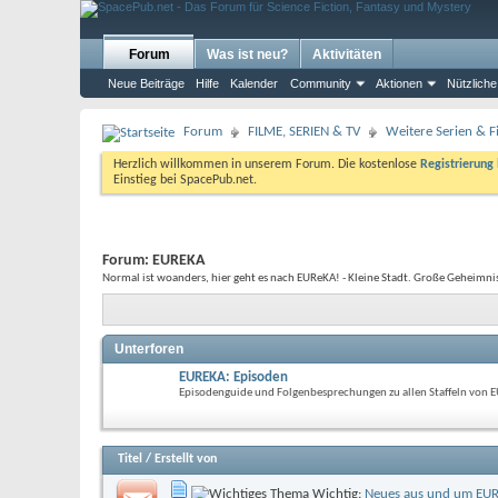
Forum
Was ist neu?
Aktivitäten
Neue Beiträge
Hilfe
Kalender
Community
Aktionen
Nützliche
Forum
FILME, SERIEN & TV
Weitere Serien & Fi
Herzlich willkommen in unserem Forum. Die kostenlose
Registrierung
Einstieg bei SpacePub.net.
Forum:
EUREKA
Normal ist woanders, hier geht es nach EUReKA! - Kleine Stadt. Große Geheimni
Unterforen
EUREKA: Episoden
Episodenguide und Folgenbesprechungen zu allen Staffeln von 
Titel
/
Erstellt von
Wichtig:
Neues aus und um EU