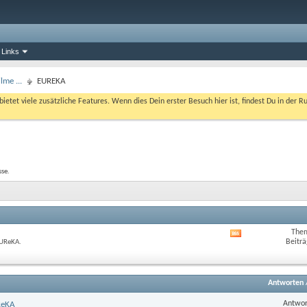
 Links
lme ...
EUREKA
bietet viele zusätzliche Features. Wenn dies Dein erster Besuch hier ist, findest Du in der R
sse.
The
RSS-
Beiträ
EUReKA.
Feed
dieses
Forums
anzeigen
Antworten
Antwor
ReKA