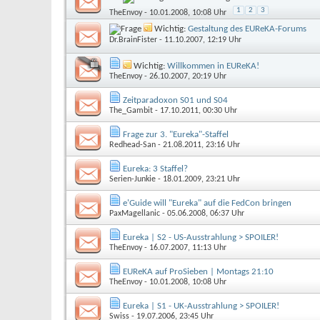
1
2
3
TheEnvoy
- 10.01.2008, 10:08 Uhr
Wichtig:
Gestaltung des EUReKA-Forums
Dr.BrainFister
- 11.10.2007, 12:19 Uhr
Wichtig:
Willkommen in EUReKA!
TheEnvoy
- 26.10.2007, 20:19 Uhr
Zeitparadoxon S01 und S04
The_Gambit
- 17.10.2011, 00:30 Uhr
Frage zur 3. "Eureka"-Staffel
Redhead-San
- 21.08.2011, 23:16 Uhr
Eureka: 3 Staffel?
Serien-Junkie
- 18.01.2009, 23:21 Uhr
e'Guide will "Eureka" auf die FedCon bringen
PaxMagellanic
- 05.06.2008, 06:37 Uhr
Eureka | S2 - US-Ausstrahlung > SPOILER!
TheEnvoy
- 16.07.2007, 11:13 Uhr
EUReKA auf ProSieben | Montags 21:10
TheEnvoy
- 10.01.2008, 10:08 Uhr
Eureka | S1 - UK-Ausstrahlung > SPOILER!
Swiss
- 19.07.2006, 23:45 Uhr