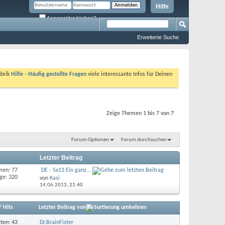
Hilfe
Angemeldet bleiben?
Erweiterte Suche
ubrik
Hilfe - Häufig gestellte Fragen
viele interessante Infos für Deinen
Zeige Themen 1 bis 7 von 7
Forum-Optionen
Forum durchsuchen
Letzter Beitrag
men: 77
DE - 5x13 Ein ganz...
ge: 320
von
Kasi
14.06.2013,
21:40
/
Hits
Letzter Beitrag von
ten: 43
Dr.BrainFister