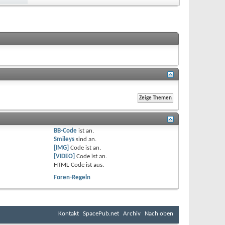
BB-Code
ist
an
.
Smileys
sind
an
.
[IMG]
Code ist
an
.
[VIDEO]
Code ist
an
.
HTML-Code ist
aus
.
Foren-Regeln
Kontakt
SpacePub.net
Archiv
Nach oben