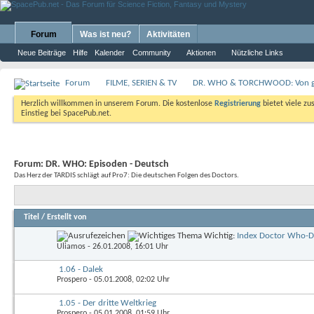
Forum
Was ist neu?
Aktivitäten
Neue Beiträge
Hilfe
Kalender
Community
Aktionen
Nützliche Links
Forum
FILME, SERIEN & TV
DR. WHO & TORCHWOOD: Von gan
Herzlich willkommen in unserem Forum. Die kostenlose
Registrierung
bietet viele zu
Einstieg bei SpacePub.net.
Forum:
DR. WHO: Episoden - Deutsch
Das Herz der TARDIS schlägt auf Pro7: Die deutschen Folgen des Doctors.
Titel
/
Erstellt von
Wichtig:
Index Doctor Who-D
Uliamos
- 26.01.2008, 16:01 Uhr
1.06 - Dalek
Prospero
- 05.01.2008, 02:02 Uhr
1.05 - Der dritte Weltkrieg
Prospero
- 05.01.2008, 01:59 Uhr