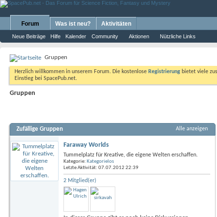
Forum
Was ist neu?
Aktivitäten
Neue Beiträge
Hilfe
Kalender
Community
Aktionen
Nützliche Links
Gruppen
Herzlich willkommen in unserem Forum. Die kostenlose
Registrierung
bietet viele zu
Einstieg bei SpacePub.net.
Gruppen
Zufällige Gruppen
Alle anzeigen
Faraway Worlds
Tummelplatz für Kreative, die eigene Welten erschaffen.
Kategorie:
Kategorielos
Letzte Aktivität: 07.07.2012
22:39
2 Mitglied(er)