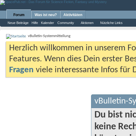
Forum
Was ist neu?
Aktivitäten
Neue Beiträge
Hilfe
Kalender
Community
Aktionen
Nützliche Links
vBulletin-Systemmitteilung
Herzlich willkommen in unserem Fo
Features. Wenn dies Dein erster Bes
Fragen
viele interessante Infos für
vBulletin-S
Du bist ni
keine Rech