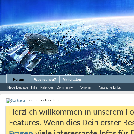
Forum
Was ist neu?
Aktivitäten
Neue Beiträge
Hilfe
Kalender
Community
Aktionen
Nützliche Links
Foren durchsuchen
Herzlich willkommen in unserem Fo
Features. Wenn dies Dein erster Bes
Fragen
viele interessante Infos für