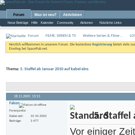
Forum
Was ist neu?
Aktivitäten
Neue Beiträge
Hilfe
Kalender
Community
Aktionen
Nützliche Links
Forum
FILME, SERIEN & TV
Weitere Serien & Filme ...
LO
Herzlich willkommen in unserem Forum. Die kostenlose
Registrierung
bietet viele zu
Einstieg bei SpacePub.net.
Thema:
5. Staffel ab Januar 2010 auf kabel eins
18.11.2009,
13:13
Falcon
Forenjunkie
5. Staffel
Dabei seit
10.10.2002
Beiträge
3.477
Vor einiger Ze