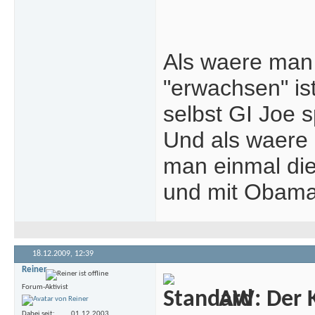
Als waere man 
"erwachsen" is
selbst GI Joe sp
Und als waere 
man einmal die
und mit Obama 
18.12.2009,
12:39
Reiner
Forum-Aktivist
AW: Der Kr
Dabei seit
01.12.2003