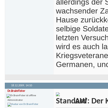
allerdings der 
wachsender Zah
Hause zurückko
selbige Soldat
letzten Versuc
wird es auch l
Kriegsveterane
Germanen, und 
18.12.2009,
14:10
Dr.BrainFister
AW: Der Kr
Administrator