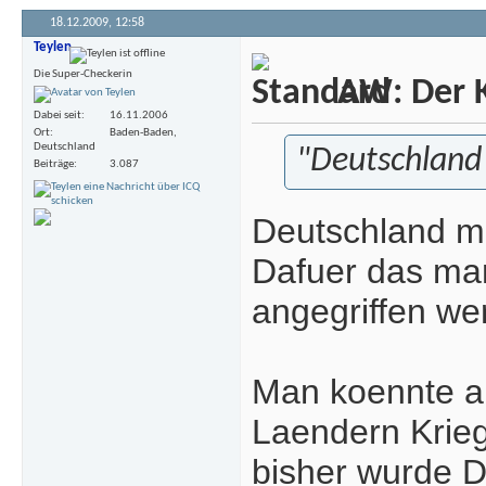
18.12.2009,
12:58
Teylen
Die Super-Checkerin
AW: Der Kr
Dabei seit
16.11.2006
Ort
Baden-Baden,
Deutschland
"Deutschland
Beiträge
3.087
Deutschland mu
Dafuer das man
angegriffen we
Man koennte an
Laendern Krieg
bisher wurde D