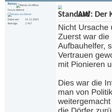
Reiner
Forum-Aktivist
AW: Der Kr
Dabei seit
01.12.2003
Beiträge
2.457
Nicht Ursache 
Zuerst war die
Aufbauhelfer, s
Vertrauen gewo
mit Pionieren u
Dies war die I
man von Politik
weitergemacht 
die Dörfer zur