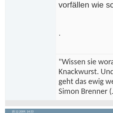
vorfällen wie s
.
"Wissen sie wor
Knackwurst. Und
geht das ewig we
Simon Brenner (J
18.12.2009,
14:33