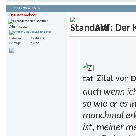
18.12.2009,
15:22
DerBademeister
AW: Der Kr
Administrator
Dabei seit
17.04.2001
Beiträge
6.822
Zitat von
D
auch wenn ich
so wie er es i
manchmal erk
ist, meiner m