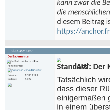
kann zwar die B
die menschlichen
diesem Beitrag i
https://anchor.f
18.12.2009,
13:47
DerBademeister
AW: Der Kr
Administrator
Dabei seit
17.04.2001
Tatsächlich wi
Beiträge
6.822
dass dieser Rü
einigermaßen g
in einem übers