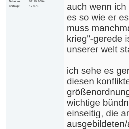
Dabei seit
07.10.2004
auch wenn ich 
Beiträge
12.073
es so wie er es
muss manchmal
krieg"-gerede i
unserer welt st
ich sehe es ge
diesen konflik
größenordnung 
wichtige bündn
einseitig, die 
ausgebildeten/