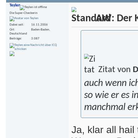
Teylen
Die Super-Checkerin
AW: Der Kr
Dabei seit
16.11.2006
Ort
Baden-Baden,
Deutschland
Beiträge
3.087
Zitat von
D
auch wenn ich
so wie er es i
manchmal er
Ja, klar all hail