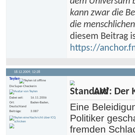
dem Universum bi
kann zwar die B
die menschlichen
diesem Beitrag i
https://anchor.f
18.12.2009,
12:28
Teylen
Die Super-Checkerin
AW: Der Kr
Dabei seit
16.11.2006
Ort
Baden-Baden,
Eine Beleidigu
Deutschland
Beiträge
3.087
Politiker gesc
fremden Schlac