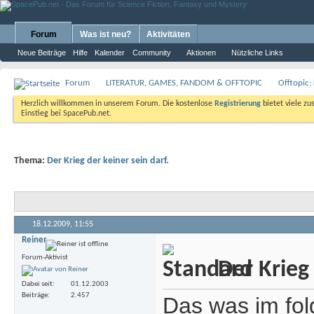
Forum
Was ist neu?
Aktivitäten
Neue Beiträge
Hilfe
Kalender
Community
Aktionen
Nützliche Links
Forum
LITERATUR, GAMES, FANDOM & OFFTOPIC
Offtopic:
Herzlich willkommen in unserem Forum. Die kostenlose
Registrierung
bietet viele zu
Einstieg bei SpacePub.net.
Thema:
Der Krieg der keiner sein darf.
18.12.2009,
11:55
Reiner
Forum-Aktivist
Der Krieg 
Dabei seit
01.12.2003
Beiträge
2.457
Das was im folg