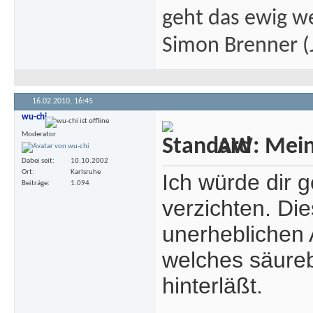
geht das ewig we
Simon Brenner (J
16.02.2010,
16:45
wu-chi
Moderator
AW: Meine
Dabei seit
10.10.2002
Ort
Karlsruhe
Ich würde dir 
Beiträge
1.094
verzichten. Di
unerheblichen 
welches säure
hinterläßt.