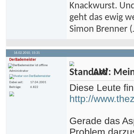
Knackwurst. Und
geht das ewig we
Simon Brenner (J
16.02.2010,
15:31
DerBademeister
AW: Meine
Administrator
Dabei seit
17.04.2001
Diese Leute fi
Beiträge
6.822
http://www.the
Gerade das Asp
Problem darzus