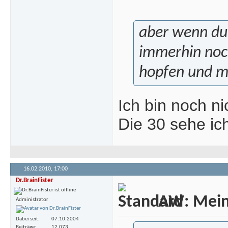
aber wenn du
immerhin noch
hopfen und ma
Ich bin noch n
Die 30 sehe ic
16.02.2010,
17:00
Dr.BrainFister
AW: Meine
Administrator
Dabei seit
07.10.2004
Beiträge
12.073