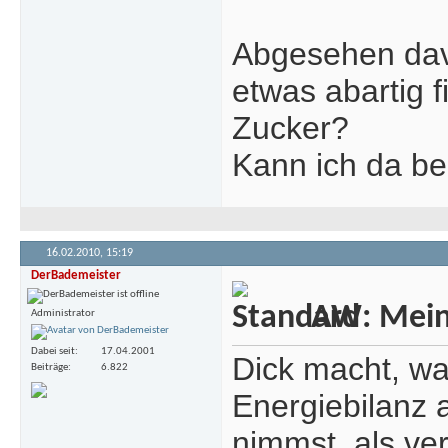
Abgesehen dav
etwas abartig 
Zucker?
Kann ich da bei
16.02.2010,
15:19
DerBademeister
AW: Meine
Administrator
Dabei seit
17.04.2001
Dick macht, was
Beiträge
6.822
Energiebilanz 
nimmst, als ve