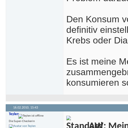
Den Konsum von
definitiv eins
Krebs oder Di
Es ist meine M
zusammengebra
konsumieren so
16.02.2010,
15:43
Teylen
Die Super-Checkerin
AW: Meine