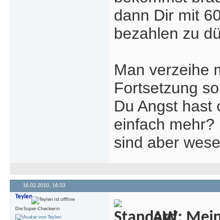
dann Dir mit 6
bezahlen zu dü
Man verzeihe m
Fortsetzung so
Du Angst hast
einfach mehr? 
sind aber wese
16.02.2010,
16:33
Teylen
Die Super-Checkerin
AW: Meine