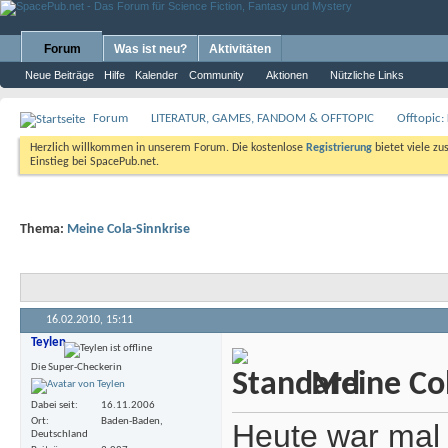
Forum
Was ist neu?
Aktivitäten
Neue Beiträge
Hilfe
Kalender
Community
Aktionen
Nützliche Links
Forum
LITERATUR, GAMES, FANDOM & OFFTOPIC
Offtopic:
Herzlich willkommen in unserem Forum. Die kostenlose
Registrierung
bietet viele zu
Einstieg bei SpacePub.net.
Thema:
Meine Cola-Sinnkrise
16.02.2010,
15:11
Teylen
Die Super-Checkerin
Meine Col
Dabei seit
16.11.2006
Ort
Baden-Baden,
Heute war mal 
Deutschland