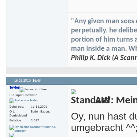
"Any given man sees on
perpetually, he delibe
portion of him turns 
man inside a man. Whi
Philip K. Dick (A Scan
16.02.2010,
16:48
Teylen
Die Super-Checkerin
AW: Meine
Dabei seit
16.11.2006
Ort
Baden-Baden,
Oy, nun hast d
Deutschland
Beiträge
3.087
umgebracht ^^