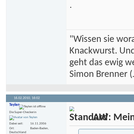
.
"Wissen sie wor
Knackwurst. Und
geht das ewig we
Simon Brenner (J
16.02.2010,
16:02
Teylen
Die Super-Checkerin
AW: Meine
Dabei seit
16.11.2006
Ort
Baden-Baden,
Deutschland