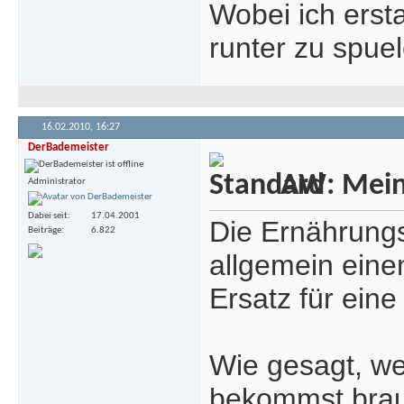
Wobei ich ersta
runter zu spuel
16.02.2010,
16:27
DerBademeister
AW: Meine
Administrator
Dabei seit
17.04.2001
Die Ernährung
Beiträge
6.822
allgemein eine
Ersatz für eine
Wie gesagt, w
bekommst brauc