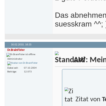
Das abnehmen 
suesskram ^^; )
16.02.2010,
16:35
Dr.BrainFister
AW: Meine
Administrator
Dabei seit
07.10.2004
Beiträge
12.073
Zitat von
T