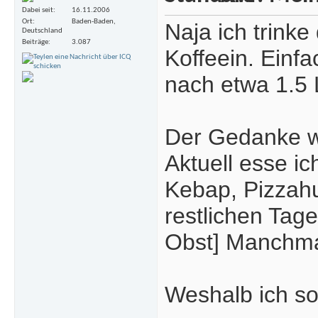
Dabei seit
16.11.2006
Ort
Baden-Baden,
Naja ich trink
Deutschland
Beiträge
3.087
Koffeein. Einfa
nach etwa 1.5 L
Der Gedanke w
Aktuell esse i
Kebap, Pizzahu
restlichen Tag
Obst] Manchma
Weshalb ich so