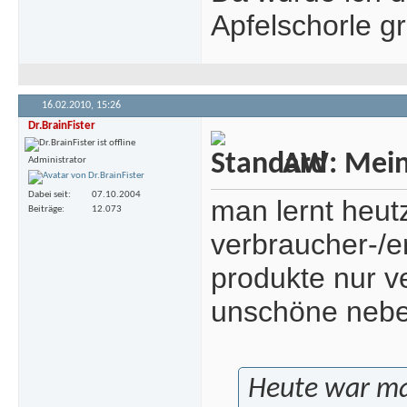
Apfelschorle gr
16.02.2010,
15:26
Dr.BrainFister
AW: Meine
Administrator
Dabei seit
07.10.2004
man lernt heutz
Beiträge
12.073
verbraucher-/er
produkte nur ve
unschöne nebe
Heute war mal