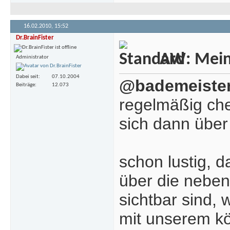
16.02.2010,
15:52
Dr.BrainFister
AW: Meine
Administrator
Dabei seit
07.10.2004
@bademeiste
Beiträge
12.073
regelmäßig che
sich dann über
schon lustig, d
über die nebe
sichtbar sind, 
mit unserem kör