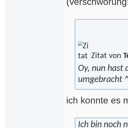
(verschwörung
Zitat von
T
Oy, nun hast 
umgebracht ^
ich konnte es m
Ich bin noch 