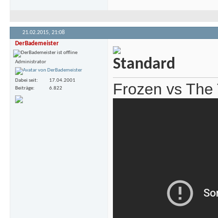
21.02.2015,
21:08
DerBademeister
Administrator
Dabei seit
17.04.2001
Frozen vs The 
Beiträge
6.822