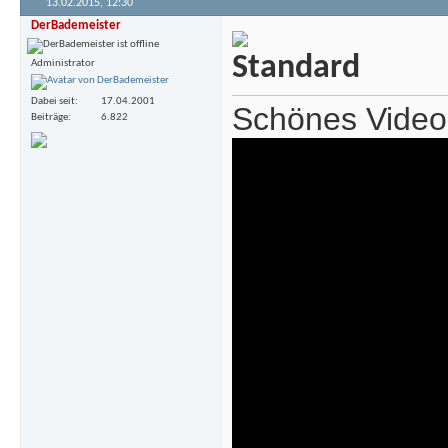
13.02.2015,
12:30
DerBademeister
Administrator
Dabei seit
17.04.2001
Schönes Video
Beiträge
6.822