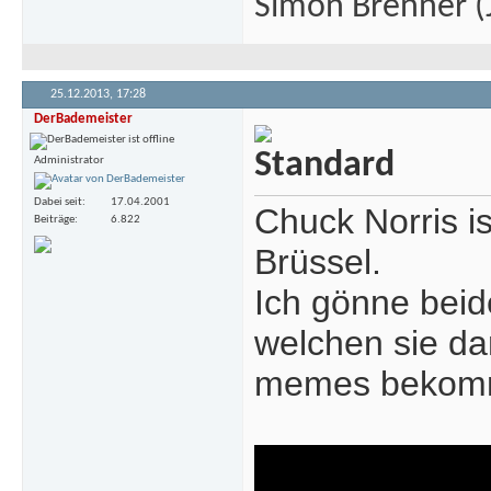
Simon Brenner (J
25.12.2013,
17:28
DerBademeister
Administrator
Dabei seit
17.04.2001
Chuck Norris i
Beiträge
6.822
Brüssel.
Ich gönne beid
welchen sie da
memes bekom