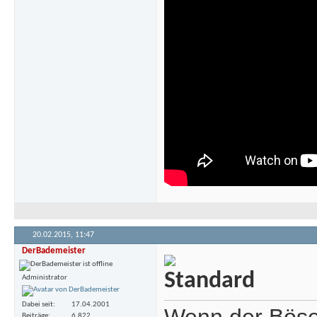
20.02.2015,
11:47
DerBademeister
Administrator
Dabei seit
17.04.2001
Beiträge
6.822