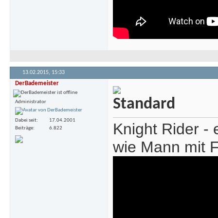
13.02.2015,
15:33
DerBademeister
Administrator
Dabei seit
17.04.2001
Knight Rider -
Beiträge
6.822
wie Mann mit 