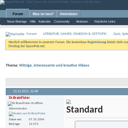
Forum
Was ist neu?
Aktivitäten
Neue Beiträge
Hilfe
Kalender
Community
Aktionen
Nützliche Links
Forum
LITERATUR, GAMES, FANDOM & OFFTOPIC
Quiz, Spi
Herzlich willkommen in unserem Forum. Die kostenlose
Registrierung
bietet viele zu
Einstieg bei SpacePub.net.
Thema:
Witzige, interessante und kreative Videos
23.12.2013,
22:48
Dr.BrainFister
Administrator
Dabei seit
07.10.2004
Beiträge
12.073