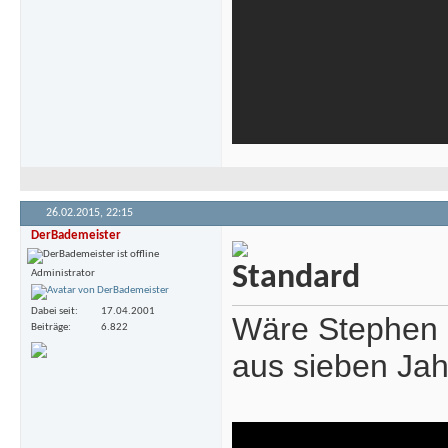
26.02.2015,
22:15
DerBademeister
Administrator
Dabei seit
17.04.2001
Wäre Stephen F
Beiträge
6.822
aus sieben Jah