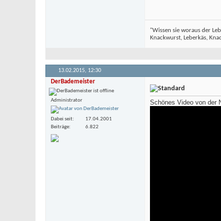
"Wissen sie woraus der Leb
Knackwurst, Leberkäs, Knack
13.02.2015,
12:30
DerBademeister
Administrator
Schönes Video von der
Dabei seit
17.04.2001
Beiträge
6.822