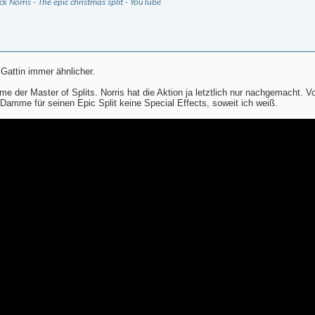
k Norris - The epic christmas split - YouTube
 Gattin immer ähnlicher.
e der Master of Splits. Norris hat die Aktion ja letztlich nur nachgemacht. V
amme für seinen Epic Split keine Special Effects, soweit ich weiß.