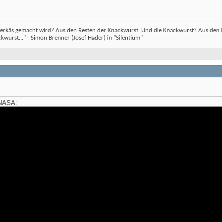
erkäs gemacht wird? Aus den Resten der Knackwurst. Und die Knackwurst? Aus den Re
wurst..." - Simon Brenner (Josef Hader) in "Silentium"
 NASA: