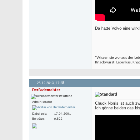
Da hatte Volvo eine wirk
"Wissen sie woraus der Leb
Knackwurst, Leberkäs, Knack
25.12.2013,
17:28
DerBademeister
Administrator
Chuck Norris ist auch zw
Ich gönne beiden das bi
Dabei seit
17.04.2001
Beiträge
6.822