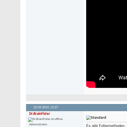
22.09.2014,
21:27
Dr.BrainFister
Administrator
Es gibt Foltermethoden,