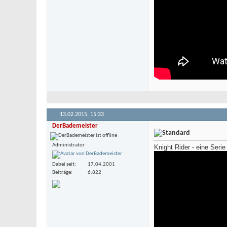
13.02.2015,
15:33
DerBademeister
Administrator
Knight Rider - eine Seri
Dabei seit
17.04.2001
Beiträge
6.822