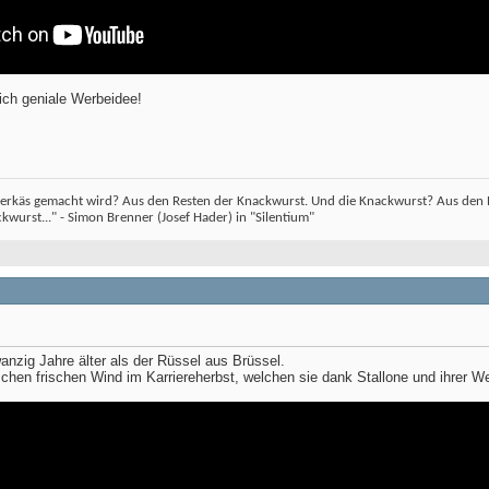
lich geniale Werbeidee!
erkäs gemacht wird? Aus den Resten der Knackwurst. Und die Knackwurst? Aus den Re
wurst..." - Simon Brenner (Josef Hader) in "Silentium"
anzig Jahre älter als der Rüssel aus Brüssel.
schen frischen Wind im Karriereherbst, welchen sie dank Stallone und ihre