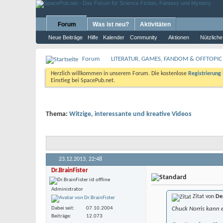
Forum
Was ist neu?
Aktivitäten
Neue Beiträge
Hilfe
Kalender
Community
Aktionen
Nützliche
Forum
LITERATUR, GAMES, FANDOM & OFFTOPIC
Herzlich willkommen in unserem Forum. Die kostenlose
Registrierung
Einstieg bei SpacePub.net.
Thema:
Witzige, interessante und kreative Videos
23.12.2013,
22:48
Dr.BrainFister
Administrator
Zitat von
De
Dabei seit
07.10.2004
Chuck Norris kann
Beiträge
12.073