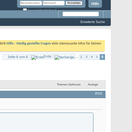
Hilfe
Angemeldet bleiben?
Erweiterte Suche
ubrik
Hilfe - Häufig gestellte Fragen
viele interessante Infos für Deinen
Erste
Seite 6 von 6
...
2
3
4
5
6
Themen-Optionen
Anzeige
#101