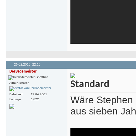
26.02.2015,
22:15
DerBademeister
Administrator
Dabei seit
17.04.2001
Wäre Stephen F
Beiträge
6.822
aus sieben Jah