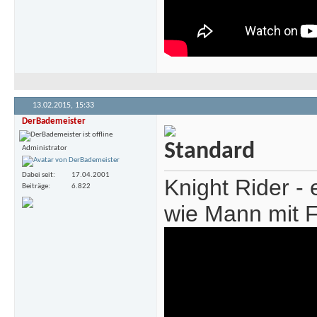
13.02.2015,
15:33
DerBademeister
Administrator
Dabei seit
17.04.2001
Knight Rider -
Beiträge
6.822
wie Mann mit 