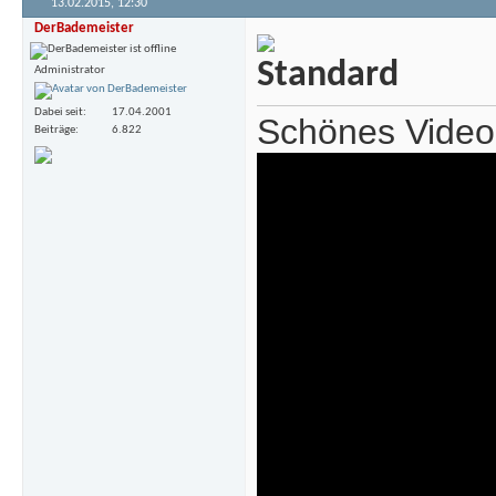
13.02.2015,
12:30
DerBademeister
Administrator
Dabei seit
17.04.2001
Schönes Video
Beiträge
6.822