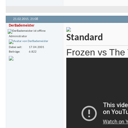
21.02.2015,
21:08
DerBademeister
Administrator
Dabei seit
17.04.2001
Frozen vs The 
Beiträge
6.822