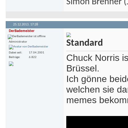
Simon Brenner (J
25.12.2013,
17:28
DerBademeister
Administrator
Dabei seit
17.04.2001
Chuck Norris i
Beiträge
6.822
Brüssel.
Ich gönne beid
welchen sie da
memes bekom