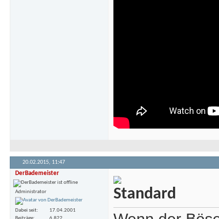
20.02.2015,
11:47
DerBademeister
Administrator
Dabei seit
17.04.2001
Beiträge
6.822