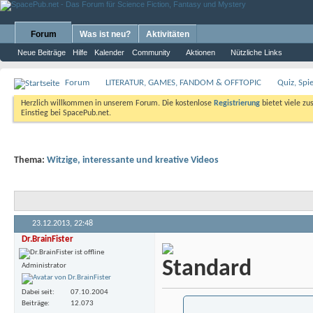
Forum
Was ist neu?
Aktivitäten
Neue Beiträge
Hilfe
Kalender
Community
Aktionen
Nützliche Links
Forum
LITERATUR, GAMES, FANDOM & OFFTOPIC
Quiz, Spi
Herzlich willkommen in unserem Forum. Die kostenlose
Registrierung
bietet viele zu
Einstieg bei SpacePub.net.
Thema:
Witzige, interessante und kreative Videos
23.12.2013,
22:48
Dr.BrainFister
Administrator
Dabei seit
07.10.2004
Beiträge
12.073