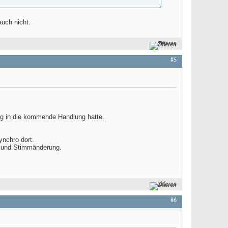
auch nicht.
Zitieren
#5
ung in die kommende Handlung hatte.
ynchro dort.
ng und Stimmänderung.
Zitieren
#6