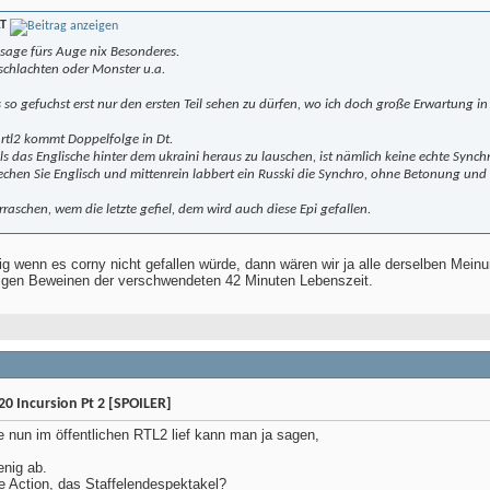
.T
sage fürs Auge nix Besonderes.
chlachten oder Monster u.a.
s so gefuchst erst nur den ersten Teil sehen zu dürfen, wo ich doch große Erwartung
 rtl2 kommt Doppelfolge in Dt.
als das Englische hinter dem ukraini heraus zu lauschen, ist nämlich keine echte Synchr
rechen Sie Englisch und mittenrein labbert ein Russki die Synchro, ohne Betonung u
raschen, wem die letzte gefiel, dem wird auch diese Epi gefallen.
ig wenn es corny nicht gefallen würde, dann wären wir ja alle derselben Mein
igen Beweinen der verschwendeten 42 Minuten Lebenszeit.
0 Incursion Pt 2 [SPOILER]
 nun im öffentlichen RTL2 lief kann man ja sagen,
enig ab.
e Action, das Staffelendespektakel?