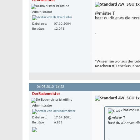
Dr.BrainFister
AW: SGU 1x2
Administrator
@mister T
hast du dir etwa die rus
Dabei seit
07.10.2004
Beiträge
12.073
.
"Wissen sie woraus der Leb
Knackwurst, Leberkäs, Knack
08.06.2010,
18:22
DerBademeister
AW: SGU 1x2
Administrator
Zitat von
Dr.
Dabei seit
17.04.2001
@mister T
Beiträge
6.822
hast du dir etwa di
.