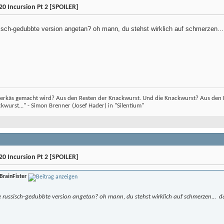
0 Incursion Pt 2 [SPOILER]
sisch-gedubbte version angetan? oh mann, du stehst wirklich auf schmerzen..
erkäs gemacht wird? Aus den Resten der Knackwurst. Und die Knackwurst? Aus den Re
wurst..." - Simon Brenner (Josef Hader) in "Silentium"
0 Incursion Pt 2 [SPOILER]
BrainFister
e russisch-gedubbte version angetan? oh mann, du stehst wirklich auf schmerzen...
da