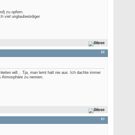
rd) zu opfern.
ch viel unglaubwürdiger.
Zitieren
#8
ten will... Tja, man lernt halt nie aus. Ich dachte immer
 es Atmosphäre zu nennen.
Zitieren
#9