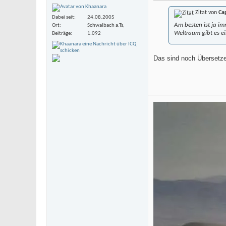
Zitat von
Ca
Dabei seit
24.08.2005
Am besten ist ja im
Ort
Schwalbach a.Ts,
Weltraum gibt es e
Beiträge
1.092
Das sind noch Übersetze