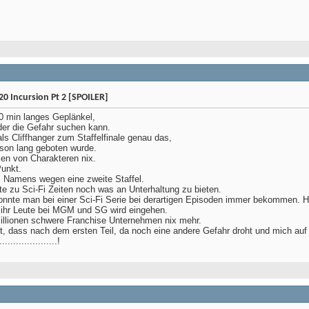
0 Incursion Pt 2 [SPOILER]
0 min langes Geplänkel,
der die Gefahr suchen kann.
als Cliffhanger zum Staffelfinale genau das,
son lang geboten wurde.
zen von Charakteren nix.
Punkt.
s Namens wegen eine zweite Staffel.
te zu Sci-Fi Zeiten noch was an Unterhaltung zu bieten.
onnte man bei einer Sci-Fi Serie bei derartigen Episoden immer bekommen. Hi
 ihr Leute bei MGM und SG wird eingehen.
millionen schwere Franchise Unternehmen nix mehr.
ft, dass nach dem ersten Teil, da noch eine andere Gefahr droht und mich auf 
..................!