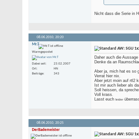
Nicht dass die Serie in 
08.06.2010,
20:20
Mr.T
AW: SGU 1x2
Warmgepostet
Daher auch die Aussage 
Denke da an Raumschlac
Dabei seit
23.02.2007
Ort
HN
Aber ja, mich hat es so 
Beiträge
343
Verrat hier nix.
Aber jetzt moin auf rtl2
Ist mir auch lieber als 
Soll heissen, da sprech
Voll krass.
Lasst euch
überrasc
leider
08.06.2010,
20:25
DerBademeister
AW: SGU 1x2