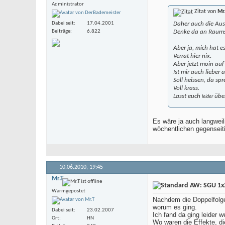
Administrator
Zitat von
Mr
Dabei seit
17.04.2001
Daher auch die Aus
Beiträge
6.822
Denke da an Raums
Aber ja, mich hat e
Verrat hier nix.
Aber jetzt moin auf
Ist mir auch lieber 
Soll heissen, da sp
Voll krass.
Lasst euch
über
leider
Es wäre ja auch langweil
wöchentlichen gegenseit
10.06.2010,
19:45
Mr.T
AW: SGU 1x2
Warmgepostet
Nachdem die Doppelfolge
worum es ging.
Dabei seit
23.02.2007
Ich fand da ging leider w
Ort
HN
Wo waren die Effekte, di