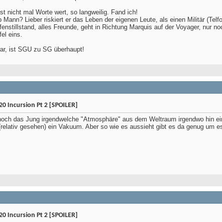
ist nicht mal Worte wert, so langweilig. Fand ich!
Mann? Lieber riskiert er das Leben der eigenen Leute, als einen Militär (Telfo
enstillstand, alles Freunde, geht in Richtung Marquis auf der Voyager, nur no
el eins.
ar, ist SGU zu SG überhaupt!
0 Incursion Pt 2 [SPOILER]
och das Jung irgendwelche "Atmosphäre" aus dem Weltraum irgendwo hin einlei
 (relativ gesehen) ein Vakuum. Aber so wie es aussieht gibt es da genug um
0 Incursion Pt 2 [SPOILER]