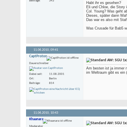
Beiträge
343
Habt ihr es gesehen?
Eli und Chloe, die Story 
Col. Young? Was geht ab 
Dieses, später dann Waff
Das war es also mit Staff
Was Crusade für Bab5 w
11.06.2010,
09:41
CaptProton
AW: SGU 1x2
Dauerschreiber
Am besten ist ja immer n
im Weltraum gibt es ein
Dabei seit
11.08.2001
Ort
Berlin
Beiträge
814
11.06.2010,
10:43
Khaanara
AW: SGU 1x2
Moderator