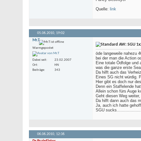
Quelle:
link
05.06.2010,
19:02
Mr.T
AW: SGU 1x2
Warmgepostet
öde langeweile nahezu 4
bei der man die Action o
Dabei seit
23.02.2007
Eine totale Ödfolge und 
Ort
HN
was die ganze erste Sea
Beiträge
343
Da hilft auch das Verhei
Eines SG nicht würdig. 
Hier gibt es doch nur de
Denn ein Staffelende hat
Allein schon fürs Auge k
Geht diesen Weg weiter,
Da hilft dann auch das 
Ja, auch ich hatte gehof
SGU sucks......................
06.06.2010,
12:36