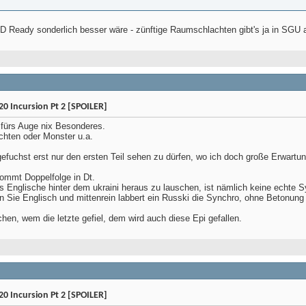
HD Ready sonderlich besser wäre - zünftige Raumschlachten gibt's ja in SGU 
0 Incursion Pt 2 [SPOILER]
fürs Auge nix Besonderes.
hten oder Monster u.a.
gefuchst erst nur den ersten Teil sehen zu dürfen, wo ich doch große Erwart
 kommt Doppelfolge in Dt.
das Englische hinter dem ukraini heraus zu lauschen, ist nämlich keine echte S
en Sie Englisch und mittenrein labbert ein Russki die Synchro, ohne Betonu
hen, wem die letzte gefiel, dem wird auch diese Epi gefallen.
0 Incursion Pt 2 [SPOILER]