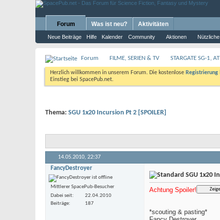
Forum
Was ist neu?
Aktivitäten
Neue Beiträge
Hilfe
Kalender
Community
Aktionen
Nützliche
Forum
FILME, SERIEN & TV
STARGATE SG-1, AT
Herzlich willkommen in unserem Forum. Die kostenlose
Registrierung
Einstieg bei SpacePub.net.
Thema:
SGU 1x20 Incursion Pt 2 [SPOILER]
14.05.2010,
22:37
FancyDestroyer
SGU 1x20 In
Mittlerer SpacePub-Besucher
Achtung Spoiler!
Dabei seit
22.04.2010
Beiträge
187
*scouting & pasting*
Fancy Destroyer