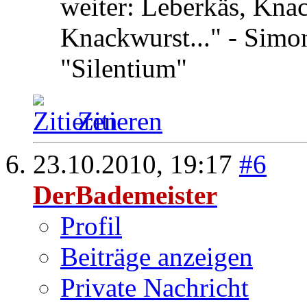
weiter: Leberkäs, Kna
Knackwurst..." - Simon
"Silentium"
Zitieren
23.10.2010,
19:17
#6
DerBademeister
Profil
Beiträge anzeigen
Private Nachricht