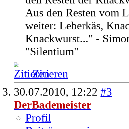
Aus den Resten vom Le
weiter: Leberkäs, Kna
Knackwurst..." - Simon
"Silentium"
Zitieren
30.07.2010,
12:22
#3
DerBademeister
Profil