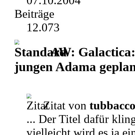
07.10.2004
Beiträge
12.073
AW: Galactica:
jungen Adama geplan
Zitat von
tubbacc
... Der Titel dafür kli
vielleicht wird es ja ei