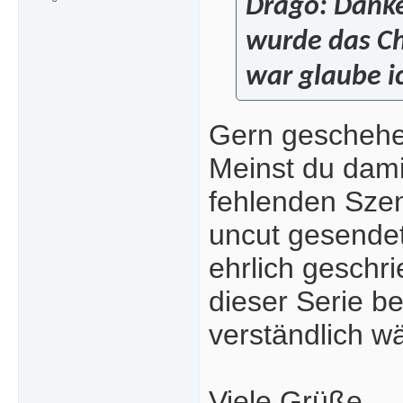
Drago:
Danke 
wurde das Ch
war glaube ic
Gern geschehe
Meinst du dami
fehlenden Szen
uncut gesendet
ehrlich geschr
dieser Serie b
verständlich w
Viele Grüße