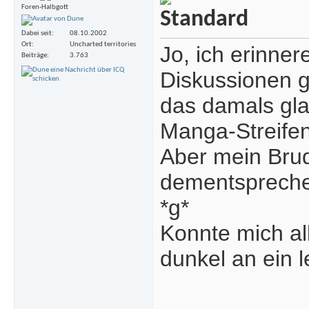
Foren-Halbgott
Dabei seit
08.10.2002
Ort
Uncharted territories
Jo, ich erinne
Beiträge
3.763
Diskussionen g
das damals gla
Manga-Streifen
Aber mein Brud
dementspreche
*g*
Konnte mich al
dunkel an ein 