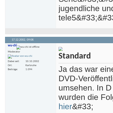
jugendliche und
tele5&#33;&#3
17.12.2002,
09:06
wu-chi
Moderator
Dabei seit
10.10.2002
Ort
Karlsruhe
Ja das war eine
Beiträge
1.094
DVD-Veröffentl
umsehen. In D 
wurden die Fol
hier
&#33;