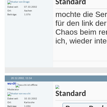
Dabei seit
07.10.2002
Ort
Aachen
mochte die Ser
Beiträge
1.076
für den link d
Chaos beim rer
ich, wieder inte
20.12.2002,
11:14
wu-chi
Moderator
Dabei seit
10.10.2002
Ort
Karlsruhe
Beiträge
1.094