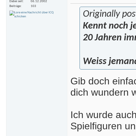
Dabei seit
06.12.2002
Beiträge
103
Originally pos
Kennt noch j
20 Jahren im
Weiss jemand
Gib doch einfa
dich wundern w
Ich wurde auch
Spielfiguren u