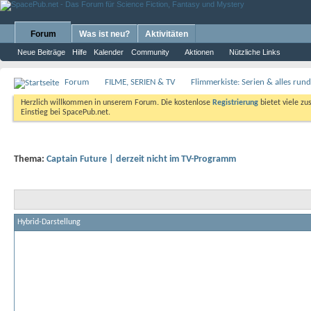
Forum
Was ist neu?
Aktivitäten
Neue Beiträge
Hilfe
Kalender
Community
Aktionen
Nützliche Links
Forum
FILME, SERIEN & TV
Flimmerkiste: Serien & alles ru
Herzlich willkommen in unserem Forum. Die kostenlose
Registrierung
bietet viele zu
Einstieg bei SpacePub.net.
Thema:
Captain Future | derzeit nicht im TV-Programm
Hybrid-Darstellung