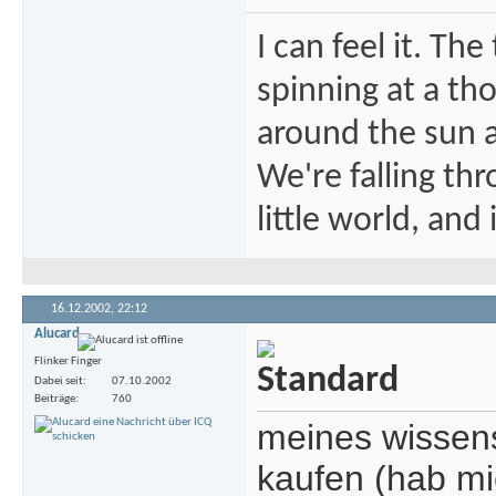
I can feel it. Th
spinning at a tho
around the sun at
We're falling thr
little world, and 
16.12.2002,
22:12
Alucard
Flinker Finger
Dabei seit
07.10.2002
Beiträge
760
meines wissen
kaufen (hab mi