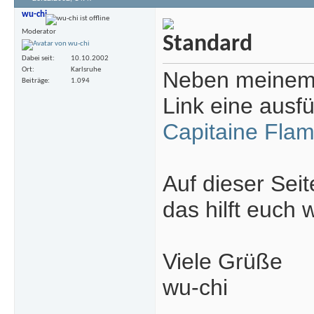
wu-chi
Moderator
Dabei seit
10.10.2002
Ort
Karlsruhe
Neben meinem 
Beiträge
1.094
Link eine ausfü
Capitaine Flam
Auf dieser Seit
das hilft euch w
Viele Grüße
wu-chi