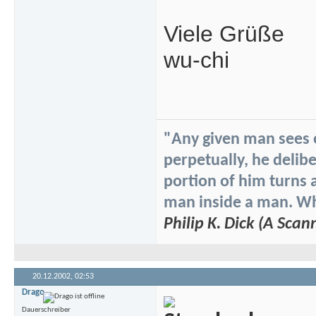
Viele Grüße
wu-chi
"Any given man sees on
perpetually, he delibe
portion of him turns 
man inside a man. Whi
Philip K. Dick (A Scan
20.12.2002,
02:53
Drago
Dauerschreiber