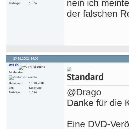
nein ich meinte
Beiträge
1.076
der falschen R
23.12.2002,
14:00
wu-chi
Moderator
Dabei seit
10.10.2002
Ort
Karlsruhe
@Drago
Beiträge
1.094
Danke für die 
Eine DVD-Veröf