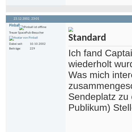
23.12.2002,
23:01
Pinball
Treuer SpacePub-Besucher
Dabei seit
10.10.2002
Beiträge
229
Ich fand Capta
wiederholt wurd
Was mich inter
zusammengesch
Sendeplatz zu 
Publikum) Stell