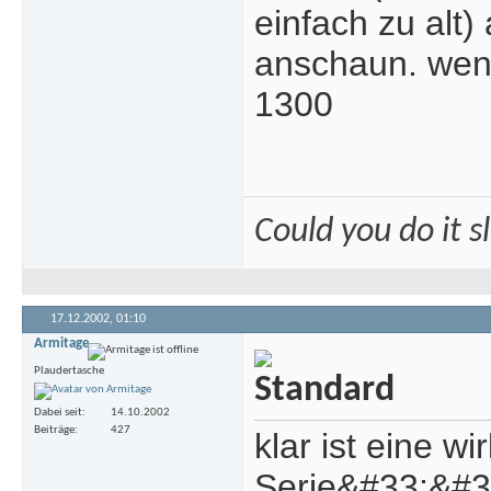
einfach zu alt)
anschaun. wenn
1300
Could you do it 
17.12.2002,
01:10
Armitage
Plaudertasche
Dabei seit
14.10.2002
Beiträge
427
klar ist eine wi
Serie&#33;&#3