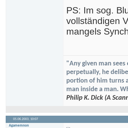
PS: Im sog. Bl
vollständigen V
mangels Synchr
"Any given man sees on
perpetually, he delibe
portion of him turns 
man inside a man. Whi
Philip K. Dick (A Scan
05.06.2003,
10:07
Agamemnon