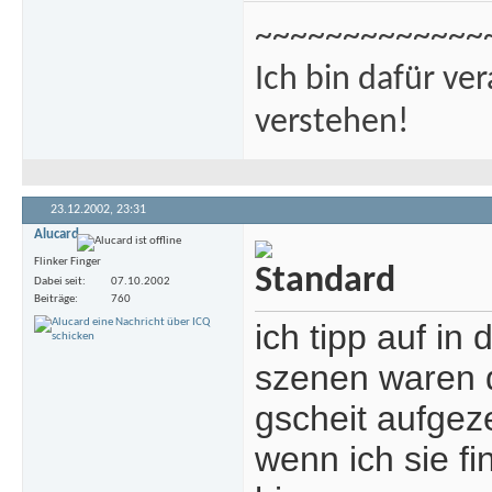
~~~~~~~~~~~~~
Ich bin dafür ve
verstehen!
23.12.2002,
23:31
Alucard
Flinker Finger
Dabei seit
07.10.2002
Beiträge
760
ich tipp auf i
szenen waren da
gscheit aufgeze
wenn ich sie fi