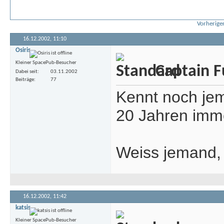
Vorheriger
16.12.2002,
11:10
Osiris
Kleiner SpacePub-Besucher
Captain F
Dabei seit
03.11.2002
Beiträge
77
Kennt noch jem
20 Jahren imme
Weiss jemand, 
16.12.2002,
11:42
katsis
Kleiner SpacePub-Besucher