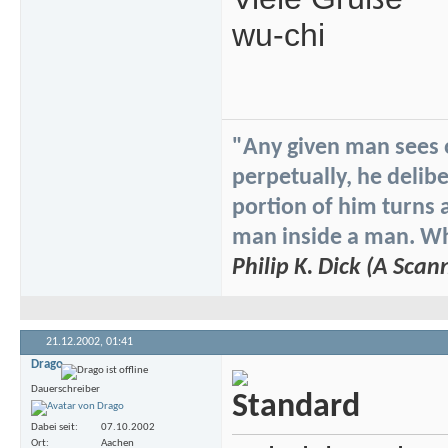
wu-chi
"Any given man sees on
perpetually, he delibe
portion of him turns 
man inside a man. Whi
Philip K. Dick (A Scan
21.12.2002,
01:41
Drago
Dauerschreiber
Dabei seit
07.10.2002
Ort
Aachen