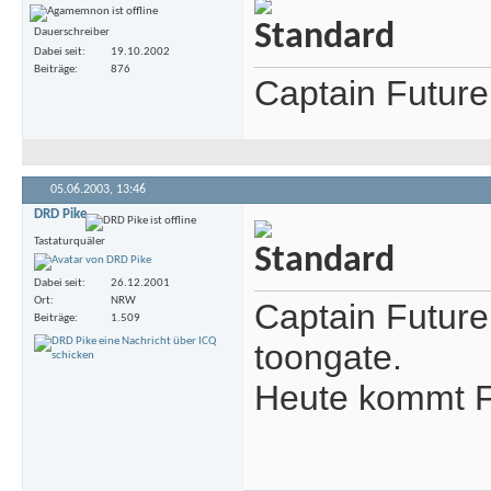
Dauerschreiber
Dabei seit
19.10.2002
Beiträge
876
Captain Future 
05.06.2003,
13:46
DRD Pike
Tastaturquäler
Dabei seit
26.12.2001
Ort
NRW
Captain Future
Beiträge
1.509
toongate.
Heute kommt F