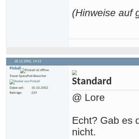
(Hinweise auf 
28.12.2002,
14:12
Pinball
Treuer SpacePub-Besucher
Dabei seit
10.10.2002
Beiträge
229
@ Lore
Echt? Gab es d
nicht.