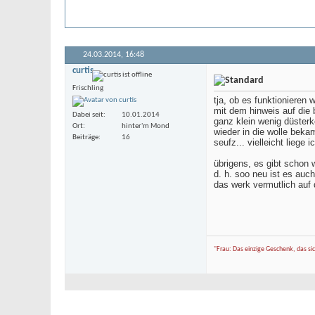
24.03.2014,
16:48
curtis
Frischling
tja, ob es funktionieren
mit dem hinweis auf die 
Dabei seit
10.01.2014
ganz klein wenig düsterke
Ort
hinter'm Mond
wieder in die wolle beka
Beiträge
16
seufz... vielleicht liege
übrigens, es gibt schon 
d. h. soo neu ist es auc
das werk vermutlich auf 
"Frau: Das einzige Geschenk, das si