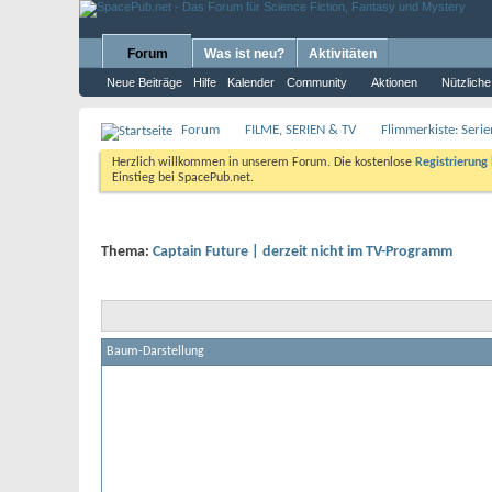
Forum
Was ist neu?
Aktivitäten
Neue Beiträge
Hilfe
Kalender
Community
Aktionen
Nützliche
Forum
FILME, SERIEN & TV
Flimmerkiste: Seri
Herzlich willkommen in unserem Forum. Die kostenlose
Registrierung
Einstieg bei SpacePub.net.
Thema:
Captain Future | derzeit nicht im TV-Programm
Baum-Darstellung