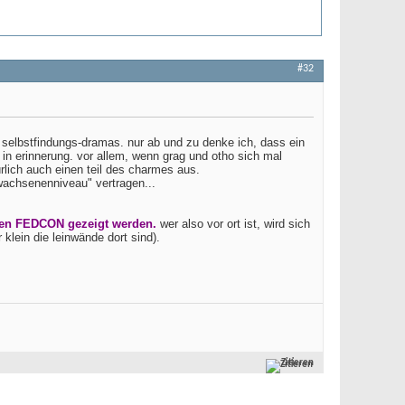
#32
 selbstfindungs-dramas. nur ab und zu denke ich, dass ein
g in erinnerung. vor allem, wenn grag und otho sich mal
ürlich auch einen teil des charmes aus.
rwachsenenniveau" vertragen...
rigen FEDCON gezeigt werden.
wer also vor ort ist, wird sich
lein die leinwände dort sind).
Zitieren