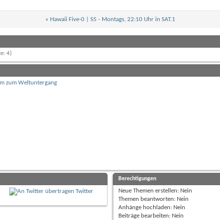
«
Hawaii Five-0 | S5 - Montags, 22:10 Uhr in SAT.1
e: 4)
amm zum Weltuntergang
Berechtigungen
Neue Themen erstellen:
Nein
Twitter
Themen beantworten:
Nein
Anhänge hochladen:
Nein
Beiträge bearbeiten:
Nein