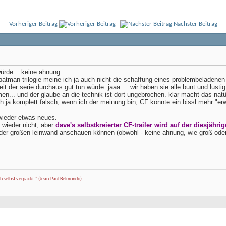
Vorheriger Beitrag
Nächster Beitrag
 würde... keine ahnung
batman-trilogie meine ich ja auch nicht die schaffung eines problembeladenen
it der serie durchaus gut tun würde. jaaa.... wir haben sie alle bunt und lusti
men... und der glaube an die technik ist dort ungebrochen. klar macht das nat
 ich ja komplett falsch, wenn ich der meinung bin, CF könnte ein bissl mehr "e
wieder etwas neues.
h wieder nicht, aber
dave's selbstkreierter CF-trailer wird auf der diesjäh
der großen leinwand anschauen können (obwohl - keine ahnung, wie groß oder k
ch selbst verpackt." (Jean-Paul Belmondo)