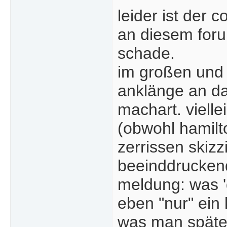
leider ist der 
an diesem for
schade.
im großen und 
anklänge an da
machart. vielle
(obwohl hamilto
zerrissen skizz
beeinddruckende
meldung: was 'd
eben "nur" ein 
was man später