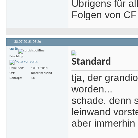
Übrigens für al
Folgen von CF
30.07.2015,
06:26
curtis
Frischling
Dabei seit
10.01.2014
Ort
hinter'm Mond
tja, der grandi
Beiträge
16
worden...
schade. denn s
leinwand vorste
aber immerhin s