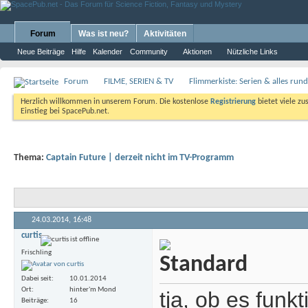
Forum
Was ist neu?
Aktivitäten
Neue Beiträge
Hilfe
Kalender
Community
Aktionen
Nützliche Links
Forum
FILME, SERIEN & TV
Flimmerkiste: Serien & alles ru
Herzlich willkommen in unserem Forum. Die kostenlose
Registrierung
bietet viele zu
Einstieg bei SpacePub.net.
Thema:
Captain Future | derzeit nicht im TV-Programm
24.03.2014,
16:48
curtis
Frischling
Dabei seit
10.01.2014
Ort
hinter'm Mond
tja, ob es funk
Beiträge
16