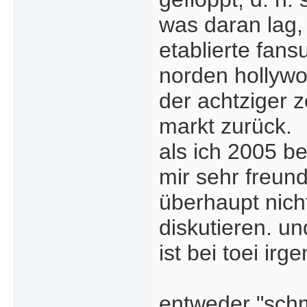
was daran lag, 
etablierte fans
norden hollywoo
der achtziger 
markt zurück.
als ich 2005 b
mir sehr freun
überhaupt nich
diskutieren. u
ist bei toei ir
entweder "schm