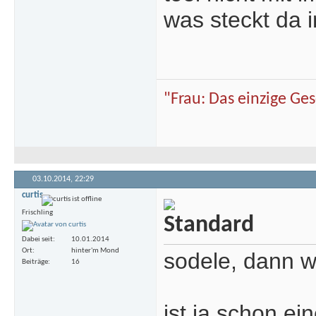
was steckt da 
"Frau: Das einzige Ge
03.10.2014,
22:29
curtis
Frischling
Dabei seit
10.01.2014
Ort
hinter'm Mond
sodele, dann w
Beiträge
16
ist ja schon ei