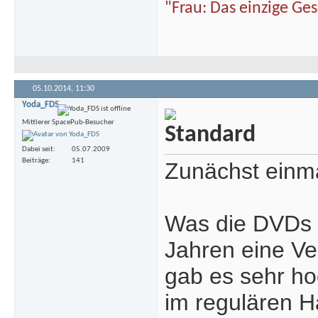
"Frau: Das einzige Ge
05.10.2014,
11:30
Yoda_FDS
Mittlerer SpacePub-Besucher
Dabei seit
05.07.2009
Beiträge
141
Zunächst einma
Was die DVDs a
Jahren eine Ve
gab es sehr hoc
im regulären H