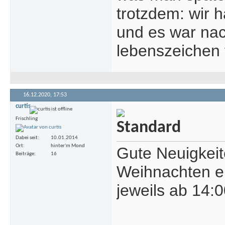
trotzdem: wir 
und es war nach
lebenszeichen 
16.12.2020,
17:53
curtis
Frischling
Dabei seit
10.01.2014
Ort
hinter'm Mond
Gute Neuigkeite
Beiträge
16
Weihnachten e
jeweils ab 14:0