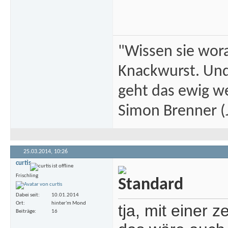
"Wissen sie wor
Knackwurst. Und
geht das ewig we
Simon Brenner (J
25.03.2014,
10:26
curtis
Frischling
Dabei seit
10.01.2014
Ort
hinter'm Mond
tja, mit einer 
Beiträge
16