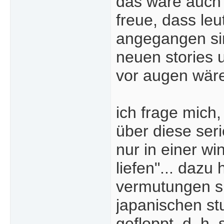
das wäre auch 
freue, dass leu
angegangen sind
neuen stories 
vor augen wäre
ich frage mich
über diese seri
nur in einer w
liefen"... dazu
vermutungen si
japanischen stu
gefloppt, d. h.