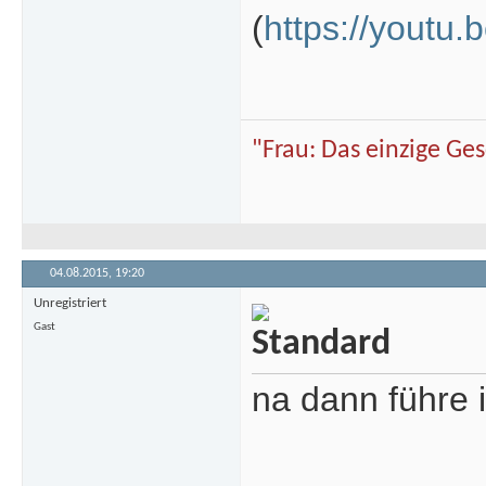
(
https://yout
"Frau: Das einzige Ge
04.08.2015,
19:20
Unregistriert
Gast
na dann führe 