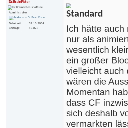
Dr.BrainFister
Administrator
Dabei seit
07.10.2004
Ich hätte auch
Beiträge
12.073
nur als animier
wesentlich kle
ein großer Bloc
vielleicht auc
wären die Auss
Momentan haben
dass CF inzwis
sich deshalb vo
vermarkten läs