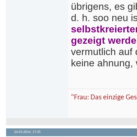
übrigens, es g
d. h. soo neu i
selbstkreierte
gezeigt werde
vermutlich auf
keine ahnung, w
"Frau: Das einzige Ge
24.03.2014,
17:35