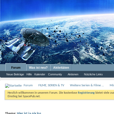
Forum
Was ist neu?
Aktivitäten
Neue Beiträge
Hilfe
Kalender
Community
Aktionen
Nützliche Links
Forum
FILME, SERIEN & TV
Weitere Serien & Filme ...
Mis
Herzlich willkommen in unserem Forum. Die kostenlose
Registrierung
bietet viele zu
Einstieg bei SpacePub.net.
Thema:
Hier ist ja nix los...