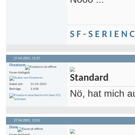
S F - S E R I E N 
27.04.2001,
11:37
Firestorm
Foren-Halbgott
Dabei seit
15.04.2001
Beiträge
3.638
Nö, hat mich a
27.04.2001,
13:51
Dune
Foren-Halbgott