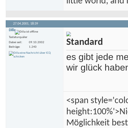
little world, and 
27.04.2001,
18:39
Dilla
Tastaturquäler
Dabei seit
09.10.2002
Beiträge
1.240
es gibt jede me
wir glück habe
<span style='col
height:100%'>Ni
Möglichkeit best