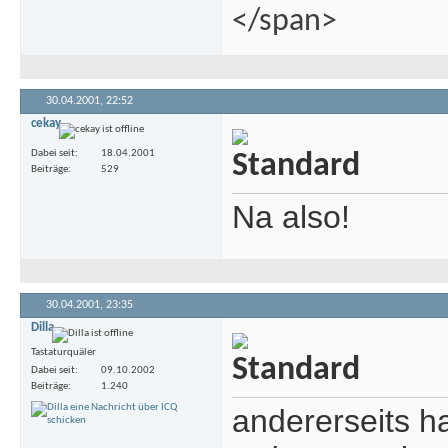
</span>
30.04.2001,
22:52
cekay
Dabei seit
18.04.2001
Beiträge
529
Na also!
30.04.2001,
23:35
Dilla
Tastaturquäler
Dabei seit
09.10.2002
Beiträge
1.240
andererseits ha