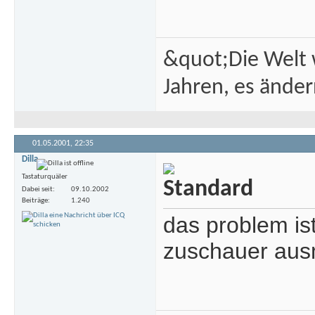
&quot;Die Welt w
Jahren, es änder
01.05.2001,
22:35
Dilla
Tastaturquäler
Dabei seit
09.10.2002
Beiträge
1.240
das problem ist
zuschauer au