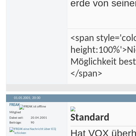
erde von sein
<span style='col
height:100%'>Ni
Möglichkeit best
</span>
01.05.2001,
20:30
FREAK
Mitglied
Dabei seit
20.04.2001
Beiträge
90
Hat VOX überha