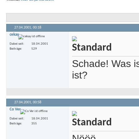
27.04.2001,
00:18
cekay
Dabei seit
18.04.2001
Beiträge
529
Schade! Was is
ist?
27.04.2001,
00:58
Co Ver
Dabei seit
18.04.2001
Beiträge
355
Nööö ...