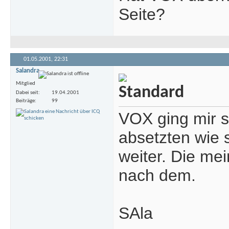
Seite?
01.05.2001,
22:31
Salandra
Mitglied
Dabei seit
19.04.2001
Beiträge
99
VOX ging mir s
absetzten wie s
weiter. Die mei
nach dem.
SAla