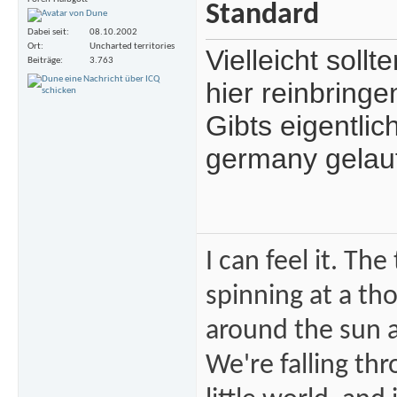
Dabei seit
08.10.2002
Ort
Uncharted territories
Vielleicht sol
Beiträge
3.763
hier reinbringen
Gibts eigentlic
germany gelau
I can feel it. Th
spinning at a tho
around the sun at
We're falling thr