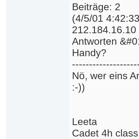
Beiträge: 2
(4/5/01 4:42:3
212.184.16.10
Antworten &#01
Handy?
-------------------
Nö, wer eins An
:-))
Leeta
Cadet 4h class