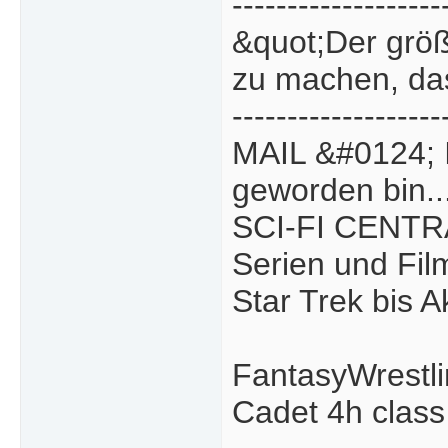
-------------------
&quot;Der größ
zu machen, das
-------------------
MAIL &#0124; 
geworden bin..
SCI-FI CENTRA
Serien und Fil
Star Trek bis Ak
FantasyWrestli
Cadet 4h class