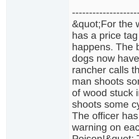
-------------------
&quot;For the 
has a price tag
happens. The b
dogs now have t
rancher calls th
man shoots som
of wood stuck 
shoots some cya
The officer has
warning on eac
Poison!&quot; 