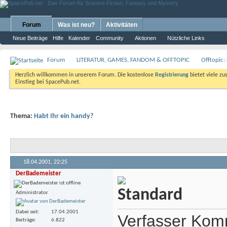
Forum
Was ist neu?
Aktivitäten
Neue Beiträge
Hilfe
Kalender
Community
Aktionen
Nützliche Links
Forum
LITERATUR, GAMES, FANDOM & OFFTOPIC
Offtopic:
Herzlich willkommen in unserem Forum. Die kostenlose
Registrierung
bietet viele zu
Einstieg bei SpacePub.net.
Thema:
Habt Ihr ein handy?
18.04.2001,
22:25
DerBademeister
Administrator
Dabei seit
17.04.2001
Verfasser Kom
Beiträge
6.822