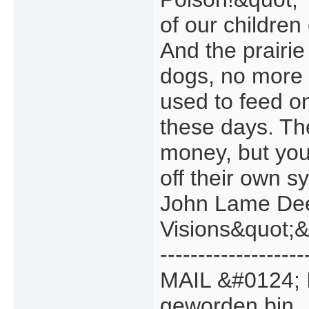
of our children 
And the prairie
dogs, no more 
used to feed on
these days. Th
money, but your
off their own s
John Lame Dee
Visions&quot;&
-------------------
MAIL &#0124; 
geworden bin.