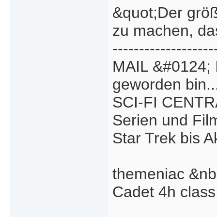
&quot;Der größ
zu machen, das
-------------------
MAIL &#0124; 
geworden bin..
SCI-FI CENTRA
Serien und Fil
Star Trek bis Ak
themeniac &nb
Cadet 4h class