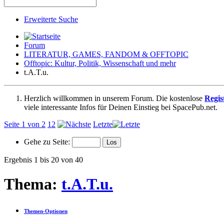
Erweiterte Suche
Forum
LITERATUR, GAMES, FANDOM & OFFTOPIC
Offtopic: Kultur, Politik, Wissenschaft und mehr
t.A.T.u.
Herzlich willkommen in unserem Forum. Die kostenlose
Regis
viele interessante Infos für Deinen Einstieg bei SpacePub.net.
Seite 1 von 2
1
2
Letzte
Gehe zu Seite:
Ergebnis 1 bis 20 von 40
Thema:
t.A.T.u.
Themen-Optionen