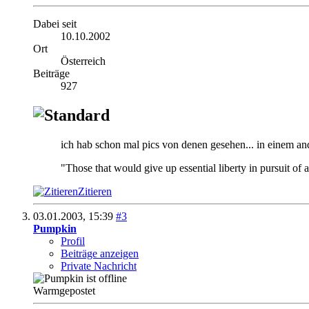
Dabei seit
10.10.2002
Ort
Österreich
Beiträge
927
ich hab schon mal pics von denen gesehen... in einem and
"Those that would give up essential liberty in pursuit of a 
Zitieren
03.01.2003,
15:39
#3
Pumpkin
Profil
Beiträge anzeigen
Private Nachricht
Warmgepostet