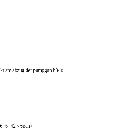
juckt am abzug der pumpgun
h34r:
 6*6+6=42 </span>