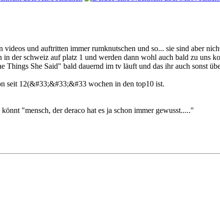
n videos und auftritten immer rumknutschen und so... sie sind aber nicht
hen in der schweiz auf platz 1 und werden dann wohl auch bald zu uns 
he Things She Said" bald dauernd im tv läuft und das ihr auch sonst über
schon seit 12(&#33;&#33;&#33
wochen in den top10 ist.
en könnt "mensch, der deraco hat es ja schon immer gewusst....."