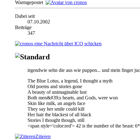
Warmgepostet
Dabei seit
07.10.2002
Beiträge
347
irgendwie sehn die aus wie puppen... und mein finger 
The Blue Lotus, a legend, I thought a myth
Old poems and stories gone
A beauty of unimaginable lust
Both men&#39;s hearts, and Gods, were won
Skin like milk, an angels face
They say her smile could kill
Her hair the blackest of all black
Stories I thought though, still
<span style='color:red'> 42 is the number of the beast:
Zitieren