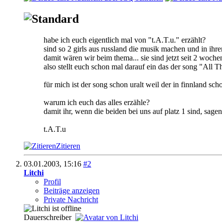
habe ich euch eigentlich mal von "t.A.T.u." erzählt?
sind so 2 girls aus russland die musik machen und in ihre
damit wären wir beim thema... sie sind jetzt seit 2 woc
also stellt euch schon mal darauf ein das der song "All T
für mich ist der song schon uralt weil der in finnland 
warum ich euch das alles erzähle?
damit ihr, wenn die beiden bei uns auf platz 1 sind, sag
t.A.T.u
Zitieren
03.01.2003,
15:16
#2
Litchi
Profil
Beiträge anzeigen
Private Nachricht
Dauerschreiber