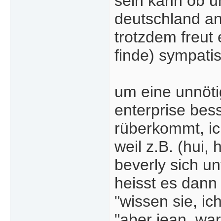
sein kann ob u
deutschland an
trotzdem freut 
finde) sympati
um eine unnötig
enterprise bess
rüberkommt, ic
weil z.B. (hui,
beverly sich un
heisst es dann 
"wissen sie, ic
"aber jean, wa