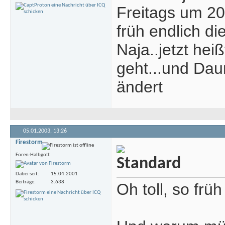
Freitags um 20
früh endlich d
Naja..jetzt hei
geht...und Dau
ändert
05.01.2003,
13:26
Firestorm
Foren-Halbgott
Dabei seit
15.04.2001
Beiträge
3.638
Oh toll, so frü