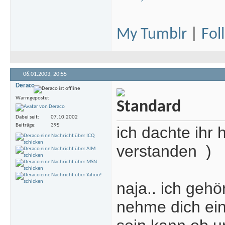
My Tumblr
|
Fol
06.01.2003,
20:55
Deraco
Warmgepostet
Dabei seit
07.10.2002
Beiträge
395
ich dachte ihr 
verstanden
)
naja.. ich geh
nehme dich einf