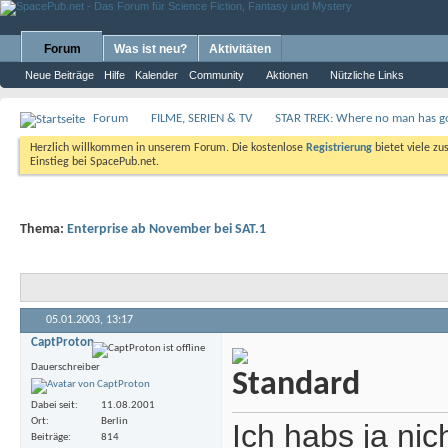
Forum
Was ist neu?
Aktivitäten
Neue Beiträge
Hilfe
Kalender
Community
Aktionen
Nützliche Links
Forum
FILME, SERIEN & TV
STAR TREK: Where no man has go
Herzlich willkommen in unserem Forum. Die kostenlose
Registrierung
bietet viele zu
Einstieg bei SpacePub.net.
Thema:
Enterprise ab November bei SAT.1
05.01.2003,
13:17
CaptProton
Dauerschreiber
Dabei seit
11.08.2001
Ort
Berlin
Ich habs ja nic
Beiträge
814