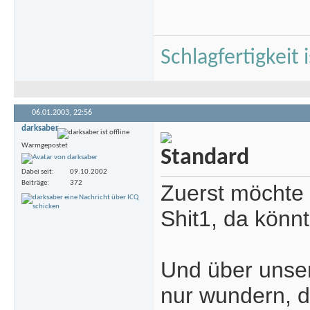
Schlagfertigkeit
06.01.2003,
22:56
darksaber
Warmgepostet
Dabei seit
09.10.2002
Beiträge
372
Zuerst möchte 
Shit1, da könnt 
Und über unser
nur wundern, 