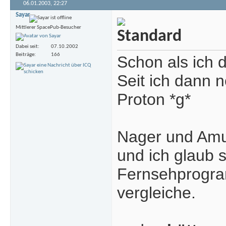
06.01.2003,
22:27
Sayar
Mittlerer SpacePub-Besucher
Dabei seit
07.10.2002
Beiträge
166
Schon als ich d
Seit ich dann n
Proton *g*
Nager und Amu 
und ich glaub 
Fernsehprogra
vergleiche.