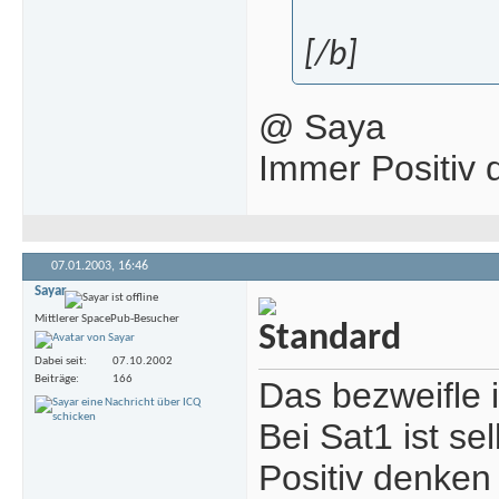
[/b]
@ Saya
Immer Positiv
07.01.2003,
16:46
Sayar
Mittlerer SpacePub-Besucher
Dabei seit
07.10.2002
Beiträge
166
Das bezweifle i
Bei Sat1 ist se
Positiv denken