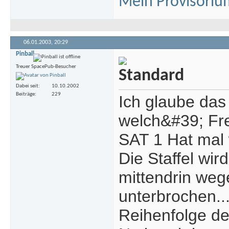
Mein Provisoriu
06.01.2003,
20:29
Pinball
Treuer SpacePub-Besucher
Dabei seit
10.10.2002
Beiträge
229
Ich glaube das
welch&#39; Fr
SAT 1 Hat mal 
Die Staffel wird
mittendrin weg
unterbrochen..
Reihenfolge der