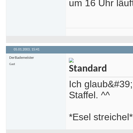
um 16 Uhr läuf
05.01.2003,
15:41
DerBademeister
Gast
Ich glaub&#39; 
Staffel. ^^
*Esel streichel*