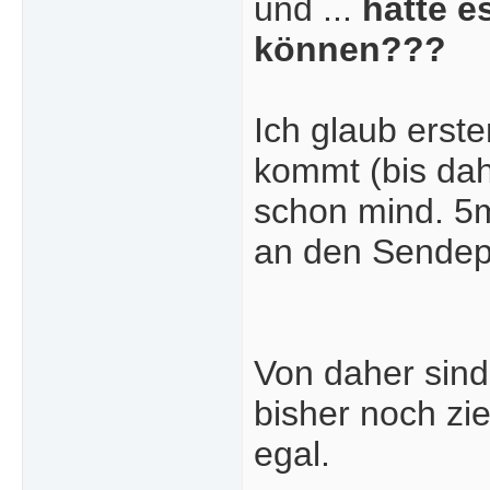
und ...
hätte e
können???
Ich glaub erst
kommt (bis dah
schon mind. 5m
an den Sendep
Von daher sind
bisher noch ziem
egal.