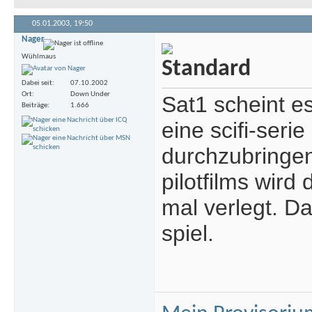
05.01.2003,
19:50
Nager
Wühlmaus
Dabei seit
07.10.2002
Ort
Down Under
Sat1 scheint es
Beiträge
1.666
eine scifi-seri
durchzubringe
pilotfilms wir
mal verlegt. D
spiel.