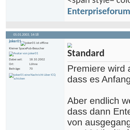
<span style='col
Enterpriseforu
05.01.2003,
14:18
joker01
Kleiner SpacePub-Besucher
Dabei seit
18.10.2002
Ort
Löhne
Premiere wird a
Beiträge
70
dass es Anfang
Aber endlich w
dass dann Enter
von ausgegang