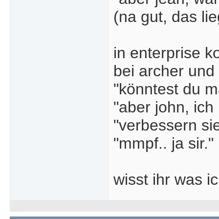
(na gut, das li
in enterprise k
bei archer und
"könntest du m
"aber john, ich
"verbessern s
"mmpf.. ja sir."
wisst ihr was i