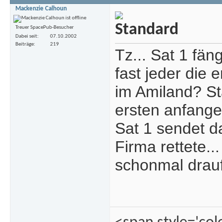
Mackenzie Calhoun
Treuer SpacePub-Besucher
Dabei seit
07.10.2002
Beiträge
219
Tz... Sat 1 fän
fast jeder die 
im Amiland? St
ersten anfangen
Sat 1 sendet d
Firma rettete.
schonmal drauf