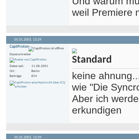
Und warum müs
weil Premiere 
05.01.2003,
13:29
CaptProton
Dauerschreiber
Dabei seit
11.08.2001
Ort
Berlin
keine ahnung..
Beiträge
814
wie "Die Syncro
Aber ich werde
erkundigen
05.01.2003,
13:39