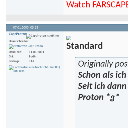
Watch FARSCAP
07.01.2003,
05:33
CaptProton
Dauerschreiber
Dabei seit
11.08.2001
Ort
Berlin
Beiträge
814
Originally po
Schon als ich
Seit ich dann
Proton *g*