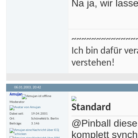
Na ja, wir las
~~~~~~~~~~~~~
Ich bin dafür ve
verstehen!
06.01.2003,
20:42
Amujan
Moderator
Dabei seit
19.04.2001
Ort
Schönefeld b. Berlin
@Pinball diese 
Beiträge
3.146
komplett synch