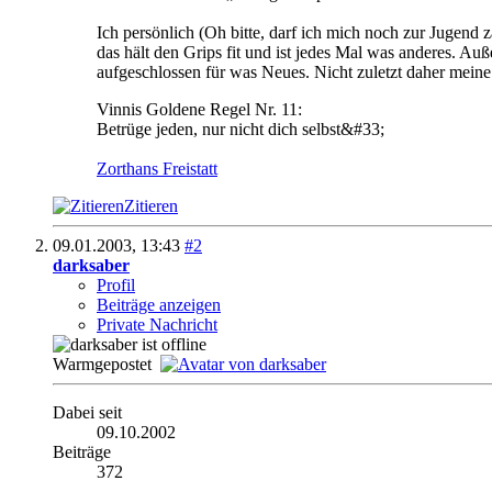
Ich persönlich (Oh bitte, darf ich mich noch zur Jugend z
das hält den Grips fit und ist jedes Mal was anderes. Au
aufgeschlossen für was Neues. Nicht zuletzt daher mei
Vinnis Goldene Regel Nr. 11:
Betrüge jeden, nur nicht dich selbst&#33;
Zorthans Freistatt
Zitieren
09.01.2003,
13:43
#2
darksaber
Profil
Beiträge anzeigen
Private Nachricht
Warmgepostet
Dabei seit
09.10.2002
Beiträge
372