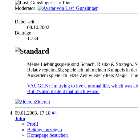
Moderator
Dabei seit
08.10.2002
Beiträge
1.734
Meine Lieblingsspiele sind Schach, Risiko & Stratego. Nur
Relativ regelmäßig spiele ich mit meinen Kumpels in de
Außerdem spiele ich letzte Zeit wieder öfters Magic -Th
VAUGHN: I'm trying to live a normal life, which was alway
But it's also made it that much worse.
Zitieren
09.01.2003,
17:18
#4
John
Profil
Beiträge anzeigen
Homepage besuchen