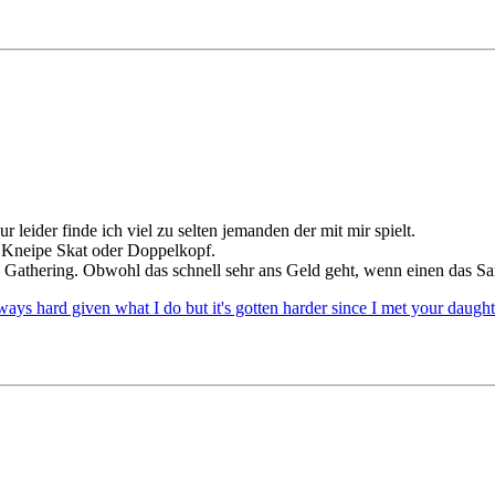
 leider finde ich viel zu selten jemanden der mit mir spielt.
r Kneipe Skat oder Doppelkopf.
e Gathering. Obwohl das schnell sehr ans Geld geht, wenn einen das S
s hard given what I do but it's gotten harder since I met your daughter.