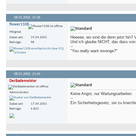
08.01.2002,
21:36
flower1108
Mitglied
Heeeee, wo sind die denn jetzt hin? 
Dabei seit
19.04.2001
Und ich glaube NICHT, das dass vo
Beiträge
98
--
"You really want revenge?"
08.01.2002,
21:45
DerBademeister
Administrator
Keine Angst, nur Wartungsarbeiten.
--
Ein Sicherheitsgesetz, sie zu knechte
Dabei seit
17.04.2001
Beiträge
6.822