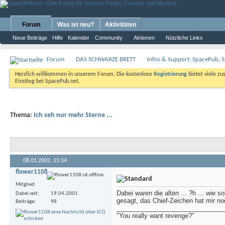
Forum
Was ist neu?
Aktivitäten
Neue Beiträge
Hilfe
Kalender
Community
Aktionen
Nützliche Links
Forum
DAS SCHWARZE BRETT
Infos & Support: SpacePub, S
Herzlich willkommen in unserem Forum. Die kostenlose
Registrierung
bietet viele zu
Einstieg bei SpacePub.net.
Thema:
Ich seh nur mehr Sterne ...
08.01.2002,
21:34
flower1108
Mitglied
Dabei waren die alten ... ?h ... wie s
Dabei seit
19.04.2001
gesagt, das Chief-Zeichen hat mir no
Beiträge
98
______________________________
"You really want revenge?"