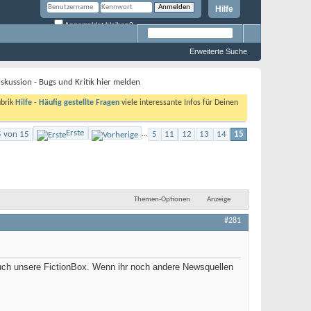
Hilfe
Angemeldet bleiben?
Erweiterte Suche
skussion - Bugs und Kritik hier melden
ubrik
Hilfe - Häufig gestellte Fragen
viele interessante Infos für Deinen
Erste
5 von 15
...
5
11
12
13
14
15
Themen-Optionen
Anzeige
#281
auch unsere FictionBox. Wenn ihr noch andere Newsquellen