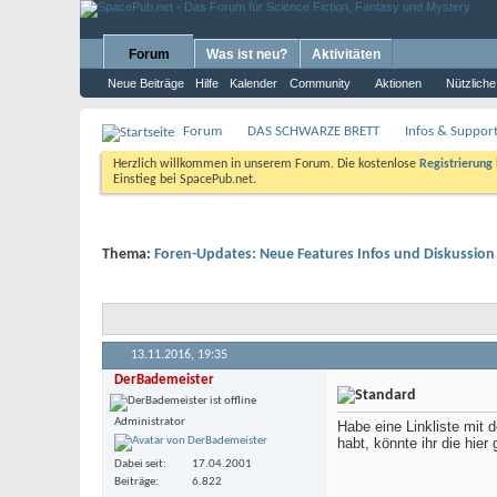
Forum
Was ist neu?
Aktivitäten
Neue Beiträge
Hilfe
Kalender
Community
Aktionen
Nützliche
Forum
DAS SCHWARZE BRETT
Infos & Support
Herzlich willkommen in unserem Forum. Die kostenlose
Registrierung
Einstieg bei SpacePub.net.
Thema:
Foren-Updates: Neue Features Infos und Diskussion 
13.11.2016,
19:35
DerBademeister
Administrator
Habe eine Linkliste mit
habt, könnte ihr die hier
Dabei seit
17.04.2001
Beiträge
6.822