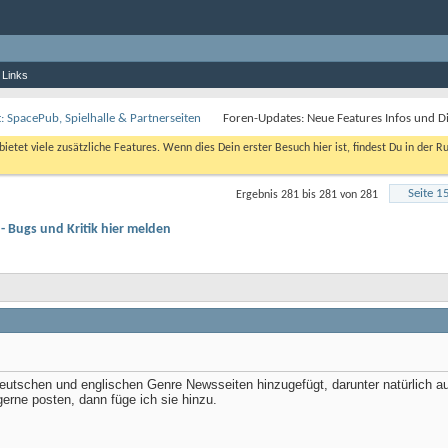
 Links
: SpacePub, Spielhalle & Partnerseiten
Foren-Updates: Neue Features Infos und Di
bietet viele zusätzliche Features. Wenn dies Dein erster Besuch hier ist, findest Du in der R
Seite 1
Ergebnis 281 bis 281 von 281
- Bugs und Kritik hier melden
 deutschen und englischen Genre Newsseiten hinzugefügt, darunter natürlich 
 gerne posten, dann füge ich sie hinzu.