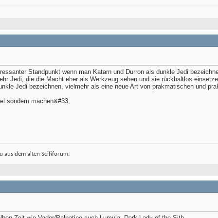
teressanter Standpunkt wenn man Katarn und Durron als dunkle Jedi bezeichne
mehr Jedi, die die Macht eher als Werkzeug sehen und sie rückhaltlos einsetze
dunkle Jedi bezeichnen, vielmehr als eine neue Art von prakmatischen und prak
viel sondern machen&#33;
 aus dem alten Scififorum.
ben Zeit wie Vader/Palpatine auch Lumyia, Dark Lady of the Sith.