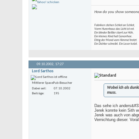
How do you show someone r
Fabriken stehen Schlot an Schlot,
Vorm Hurenhaus das Licht ist rot.
Ein blinder Bettler starrt zur Höh,
Ein kleines Kind hat Gonorrhoe.
Eitrig der Mond vom Himmel trotzt.
Ein Dichter schreibt. Ein Leser kotzt.
09.10.2002,
17:27
Lord Sarthos
Mittlerer SpacePub-Besucher
Wobei ich als dunk
Dabei seit
07.10.2002
muss.
Beiträge
195
Das sehe ich anders&#33
Jerek konnte kein Sith 
Jerek was auch von abgr
Vernichtung dieser. Vora