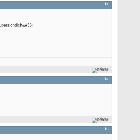
#1
übersichtlich&#33;
Zitieren
#2
Zitieren
#3