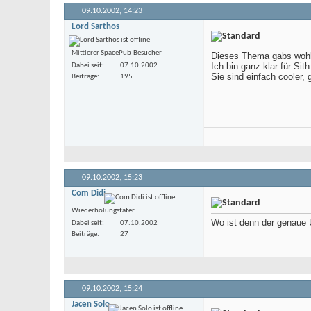
09.10.2002,
14:23
Lord Sarthos
Mittlerer SpacePub-Besucher
Dieses Thema gabs wohl 
Ich bin ganz klar für Si
Dabei seit
07.10.2002
Sie sind einfach cooler,
Beiträge
195
09.10.2002,
15:23
Com Didi
Wiederholungstäter
Wo ist denn der genaue 
Dabei seit
07.10.2002
Beiträge
27
09.10.2002,
15:24
Jacen Solo