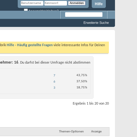
Hilfe
Angemeldet bleiben?
Erweiterte Suche
ubrik
Hilfe - Häufig gestellte Fragen
viele interessante Infos für Deinen
lnehmer
16
. Du darfst bei dieser Umfrage nicht abstimmen
43,75%
7
37,50%
6
18,75%
3
Ergebnis 1 bis 20 von 20
Themen-Optionen
Anzeige