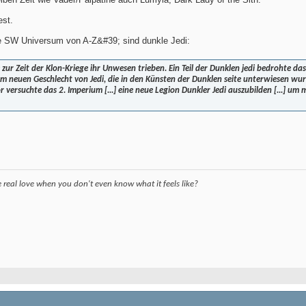
est.
e SW Universum von A-Z&#39; sind dunkle Jedi:
ie zur Zeit der Klon-Kriege ihr Unwesen trieben. Ein Teil der Dunklen jedi bedrohte
m neuen Geschlecht von Jedi, die in den Künsten der Dunklen seite unterwiesen wurde
 versuchte das 2. Imperium [...] eine neue Legion Dunkler Jedi auszubilden [...] um 
eal love when you don't even know what it feels like?