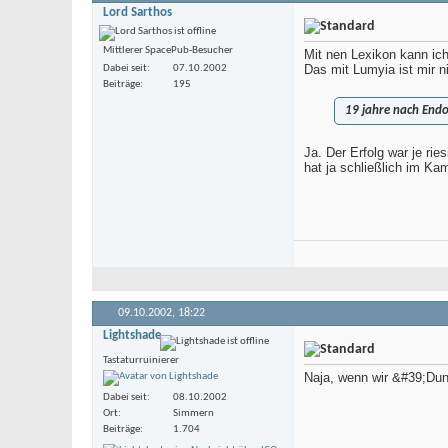
Lord Sarthos
Mittlerer SpacePub-Besucher
Mit nen Lexikon kann ic
Das mit Lumyia ist mir 
Dabei seit
07.10.2002
Beiträge
195
19 jahre nach Endo
Ja. Der Erfolg war je ri
hat ja schließlich im K
09.10.2002,
18:22
Lightshade
Tastaturruinierer
Naja, wenn wir &#39;Dunk
Dabei seit
08.10.2002
Ort
Simmern
Beiträge
1.704