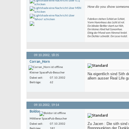
How do you show someone r
Fabriken stehen Schlot an Schlot,
Vorm Hurenhaus das Licht ist rot.
Ein blinder Bettler starrt zur Höh,
Ein kleines Kind hat Gonorrhoe.
Eitrig der Mond vom Himmel trotzt.
Ein Dichter schreibt. Ein Leser kotzt.
09.10.2002,
18:35
Corran_Horn
Kleiner SpacePub-Besucher
Na eigentlich sind Sith 
allem ausser Real Life g
Dabei seit
07.10.2002
Beiträge
62
09.10.2002,
19:14
Boldor
Mittlerer SpacePub-Besucher
Zu Jacen : Die sith sind 
Dabei seit
07.10.2002
Brennpunkten der Dunkle
Beiträge
182