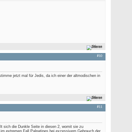
Zitieren
#10
 stimme jetzt mal für Jedis, da ich einer der altmodischen in
Zitieren
#11
lt sich die Dunkle Seite in diesen 2, womit sie zu
e im extremen Fall Palpatines bei exzessivem Gebrauch der