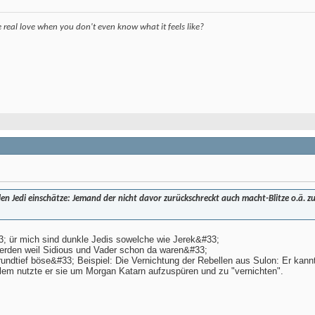
eal love when you don't even know what it feels like?
len Jedi einschätze: Jemand der nicht davor zurückschreckt auch macht-Blitze o.ä. z
; ür mich sind dunkle Jedis sowelche wie Jerek&#33;
werden weil Sidious und Vader schon da waren&#33;
undtief böse&#33; Beispiel: Die Vernichtung der Rebellen aus Sulon: Er kann
llem nutzte er sie um Morgan Katarn aufzuspüren und zu "vernichten".