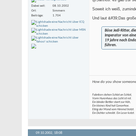
Dabei seit
08.10.2002
Soweit ich weiß, zumind
Ort
Simmern
Beiträge
1.704
Und laut &#39;Das groß
Böse Jedi-Ritter, d
Imperator von eine
19 jahre nach Endor
führen.
How do you show someone r
Fabriken stehen Schlot an Schlot,
Vorm Hurenhaus das Licht ist rot.
Ein blinder Bettler starrt zur Höh,
Ein kleines Kind hat Gonorrhoe.
Eitrig der Mond vom Himmel trotzt.
Ein Dichter schreibt. Ein Leser kotzt.
09.10.2002,
18:08