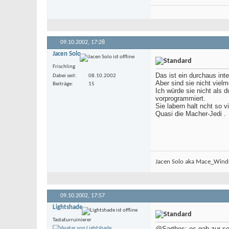
09.10.2002,
17:28
Jacen Solo
Frischling
Das ist ein durchaus in
Dabei seit
08.10.2002
Aber sind sie nicht viel
Beiträge
15
Ich würde sie nicht als 
vorprogrammiert.
Sie labern halt ncht so 
Quasi die Macher-Jedi .
Jacen Solo aka Mace_Windu
09.10.2002,
17:57
Lightshade
Tastaturruinierer
@Sarthos: es gab zur sel