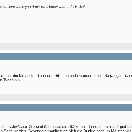
eal love when you don't even know what it feels like?
doch nur dunkle Jedis, die in den Sith Lehren bewandert sind
. Na ja egal - ich
ut Typen bin
.
nicht schwächer. Sie sind überhaupt die Stärksten. Da es immer nur 2 gibt bal
n Seite werden. Besonders manifestiert sich die Dunkle seite im Meister, wi