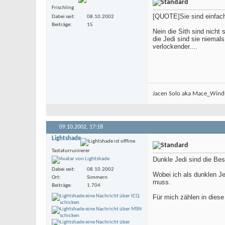
Frischling
[QUOTE]Sie sind einfach
Dabei seit
08.10.2002
Beiträge
15
Nein die Sith sind nicht 
die Jedi sind sie niemal
verlockender....
Jacen Solo aka Mace_Windu
09.10.2002,
17:18
Lightshade
Tastaturruinierer
Dunkle Jedi sind die Bes
Dabei seit
08.10.2002
Wobei ich als dunklen Je
Ort
Simmern
muss.
Beiträge
1.704
Für mich zählen in dies