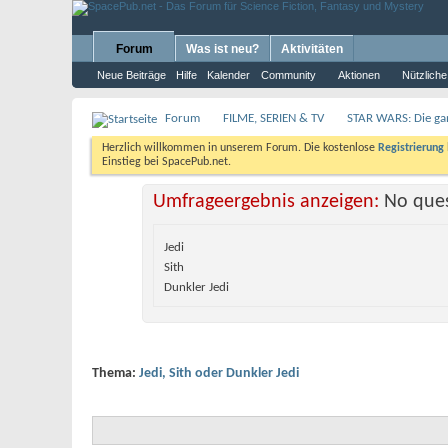
Forum
Was ist neu?
Aktivitäten
Neue Beiträge
Hilfe
Kalender
Community
Aktionen
Nützliche
Forum
FILME, SERIEN & TV
STAR WARS: Die ga
Herzlich willkommen in unserem Forum. Die kostenlose
Registrierung
Einstieg bei SpacePub.net.
Umfrageergebnis anzeigen:
No ques
Jedi
Sith
Dunkler Jedi
Thema:
Jedi, Sith oder Dunkler Jedi